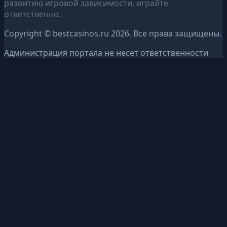
развитию игровой зависимости, играйте
ответственно.
Copyright ©
bestcasinos.ru
2026
. Все права защищены.
Администрация портала не несет ответственности