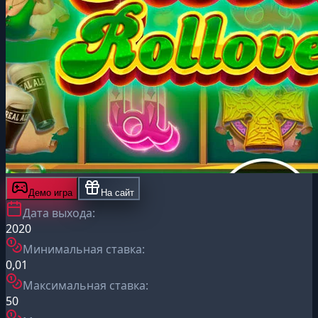
Демо игра
На сайт
Дата выхода
:
2020
Минимальная ставка
:
0,01
Максимальная ставка
:
50