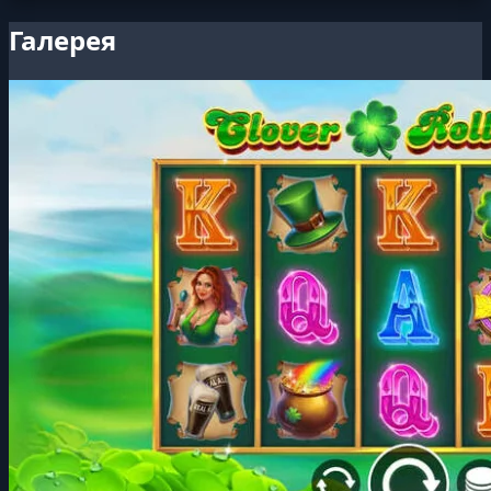
Галерея