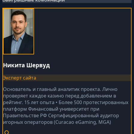
Никита Шервуд
Эксперт сайта
Основатель и главный аналитик проекта. Лично
проверяет каждое казино перед добавлением в
рейтинг. 15 лет опыта • Более 500 протестированных
платформ Финансовый университет при
Правительстве РФ Сертифицированный аудитор
игорных операторов (Curacao eGaming, MGA)