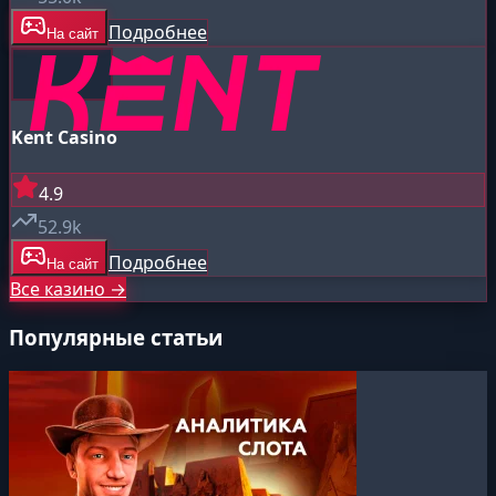
Подробнее
На сайт
Kent Casino
4.9
52.9k
Подробнее
На сайт
Все казино →
Популярные статьи