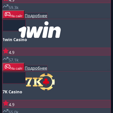
4.9
59.3k
Подробнее
На сайт
1win Casino
4.9
57.1k
Подробнее
На сайт
7K Casino
4.9
55.0k