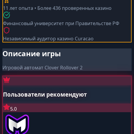
11 лет опыта • Более 436 проверенных казино
Финансовый университет при Правительстве РФ
Независимый аудитор казино Curacao
Описание игры
Игровой автомат Clover Rollover 2
Пользователи рекомендуют
5.0