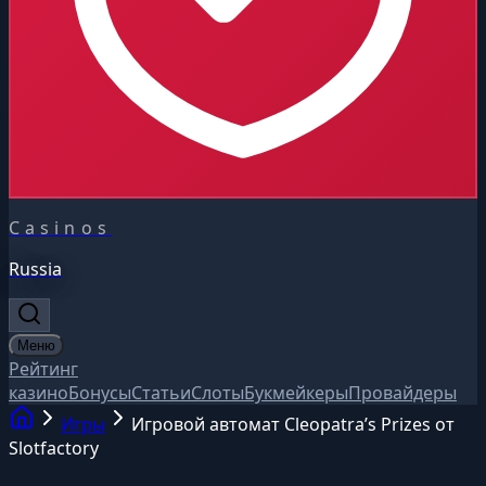
Casinos
Russia
Меню
Рейтинг
казино
Бонусы
Статьи
Слоты
Букмейкеры
Провайдеры
Игры
Игровой автомат Cleopatra’s Prizes от
Slotfactory