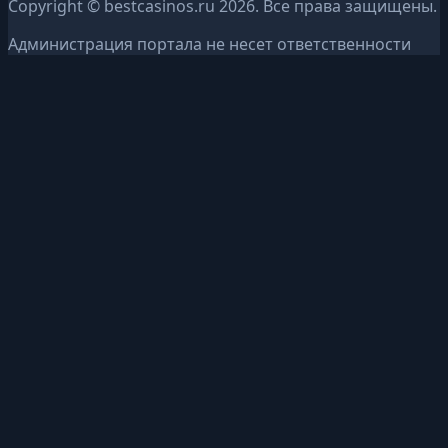
Copyright ©
bestcasinos.ru
2026
. Все права защищены.
Администрация портала не несет ответственности