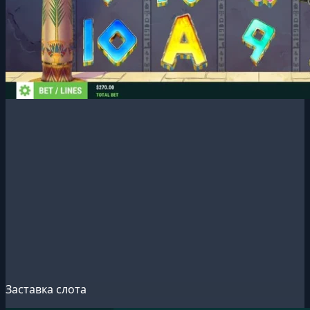
Заставка слота