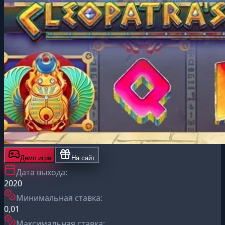
Демо игра
На сайт
Дата выхода
:
2020
Минимальная ставка
:
0,01
Максимальная ставка
: