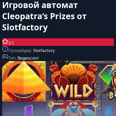
Игровой автомат
Cleopatra’s Prizes от
Slotfactory
3.1
Провайдер:
Slotfactory
Тип:
Видеослот