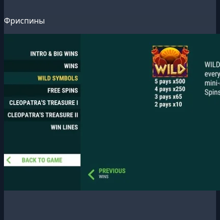
Фриспины