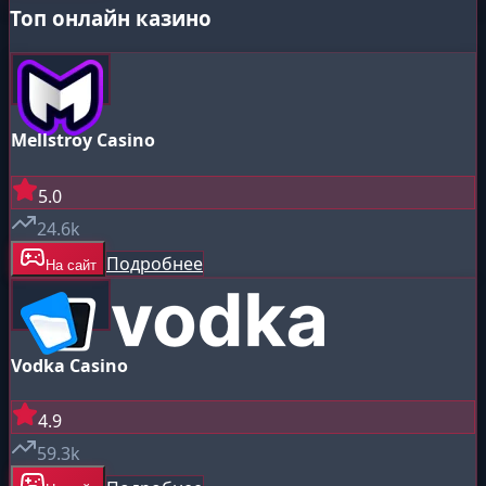
Топ онлайн казино
Mellstroy Casino
5.0
24.6k
Подробнее
На сайт
Vodka Casino
4.9
59.3k