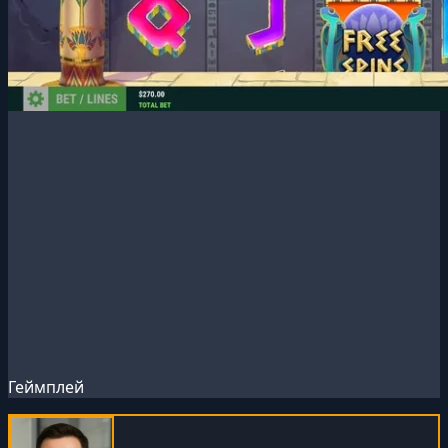
Геймплей