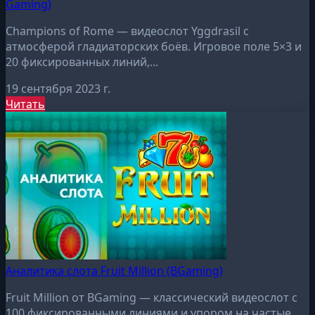
Gaming)
Champions of Rome — видеослот Yggdrasil с
атмосферой гладиаторских боёв. Игровое поле 5×3 и
20 фиксированных линий,...
19 сентября 2023 г.
Читать
Аналитика слота Fruit Million (BGaming)
Fruit Million от BGaming — классический видеослот с
100 фиксированными линиями и упором на частые