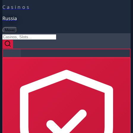
Casinos
Russia
Меню