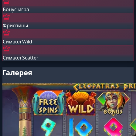
Бонус-игра
Фриспины
Символ Wild
Символ Scatter
Галерея