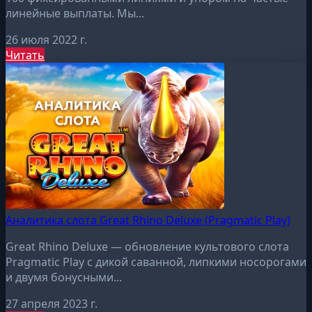
линейные выплаты. Мы...
26 июля 2022 г.
Читать
Аналитика слота Great Rhino Deluxe (Pragmatic Play)
Great Rhino Deluxe — обновление культового слота
Pragmatic Play с дикой саванной, липкими носорогами
и двумя бонусными...
27 апреля 2023 г.