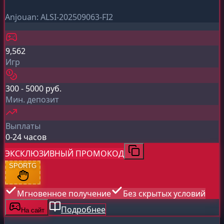
Anjouan: ALSI-202509063-FI2
9,562
Игр
300 - 5000
руб.
Мин. депозит
Выплаты
0-24 часов
ЭКСКЛЮЗИВНЫЙ ПРОМОКОД
SPORTG
Мгновенное получение
Без скрытых условий
Подробнее
На сайт