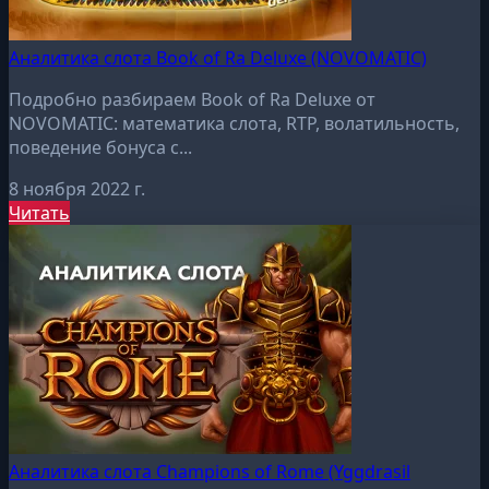
Аналитика слота Book of Ra Deluxe (NOVOMATIC)
Подробно разбираем Book of Ra Deluxe от
NOVOMATIC: математика слота, RTP, волатильность,
поведение бонуса с...
8 ноября 2022 г.
Читать
Аналитика слота Champions of Rome (Yggdrasil