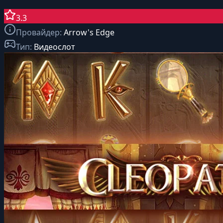
3.3
Провайдер:
Arrow's Edge
Тип:
Видеослот