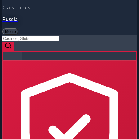
Casinos
Russia
Меню