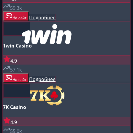
59.3k
Подробнее
На сайт
1win Casino
4.9
57.1k
Подробнее
На сайт
7K Casino
4.9
55.0k