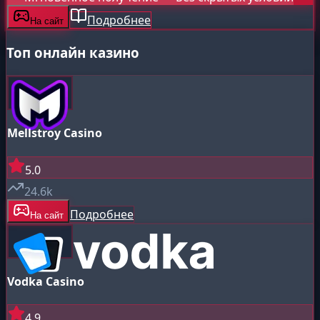
Подробнее
На сайт
Топ онлайн казино
Mellstroy Casino
5.0
24.6k
Подробнее
На сайт
Vodka Casino
4.9