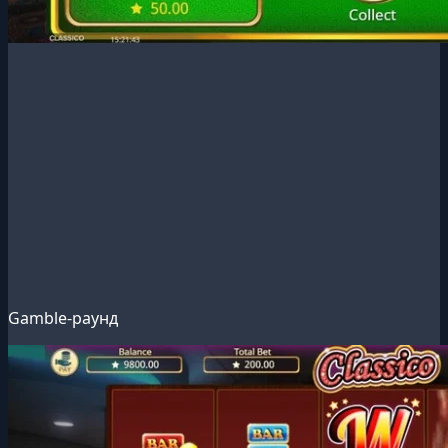
Gamble-раунд