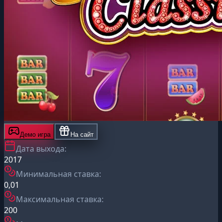
Демо игра
На сайт
Дата выхода
:
2017
Минимальная ставка
:
0,01
Максимальная ставка
:
200