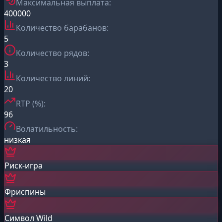
Максимальная выплата
:
400000
Количество барабанов
:
5
Количество рядов
:
3
Количество линий
:
20
RTP (%)
:
96
Волатильность
:
низкая
Риск-игра
Фриспины
Символ Wild