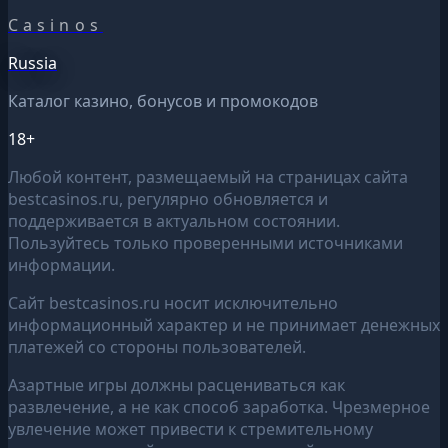
Casinos
Russia
Каталог казино, бонусов и промокодов
18+
Любой контент, размещаемый на страницах сайта
bestcasinos.ru
, регулярно обновляется и
поддерживается в актуальном состоянии.
Пользуйтесь только проверенными источниками
информации.
Сайт
bestcasinos.ru
носит исключительно
информационный характер и не принимает денежных
платежей со стороны пользователей.
Азартные игры должны расцениваться как
развлечение, а не как способ заработка. Чрезмерное
увлечение может привести к стремительному