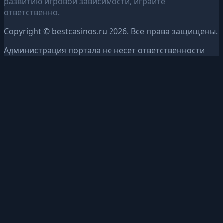
развитию игровой зависимости, играйте
ответственно.
Copyright ©
bestcasinos.ru
2026
. Все права защищены.
Администрация портала не несет ответственности