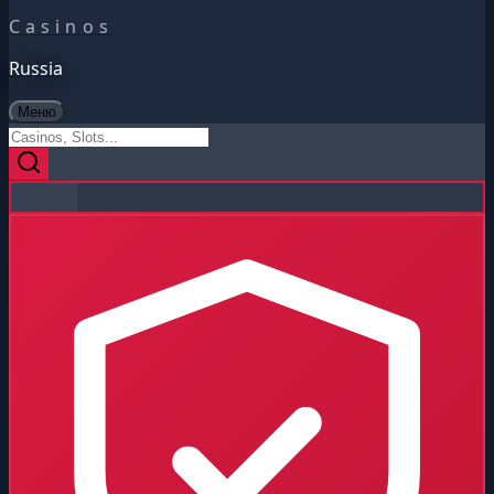
Casinos
Russia
Меню