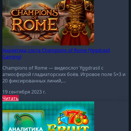
Аналитика слота Champions of Rome (Yggdrasil
Gaming)
Champions of Rome — видеослот Yggdrasil с
атмосферой гладиаторских боёв. Игровое поле 5×3 и
20 фиксированных линий,...
19 сентября 2023 г.
Читать