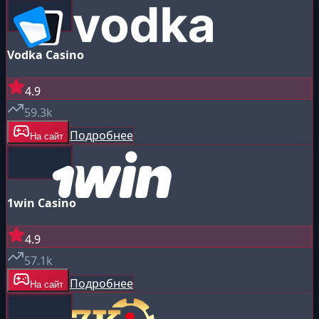
Vodka Casino
4.9
59.3k
Подробнее
На сайт
1win Casino
4.9
57.1k
Подробнее
На сайт