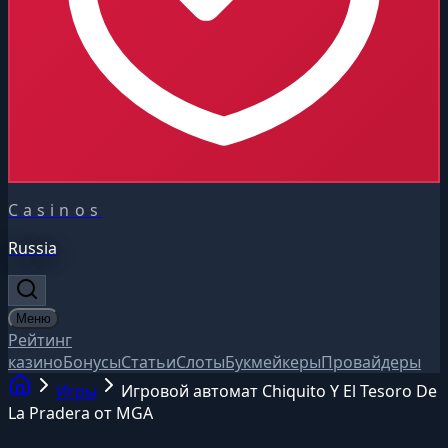
Casinos
Russia
Меню
Рейтинг
казино
Бонусы
Статьи
Слоты
Букмейкеры
Провайдеры
Игры
Игровой автомат Chiquito Y El Tesoro De
La Pradera от MGA