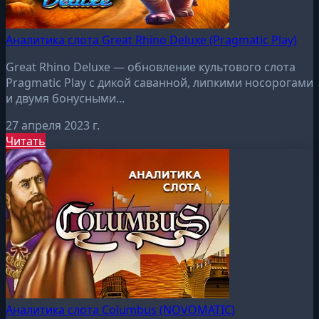
Аналитика слота Great Rhino Deluxe (Pragmatic Play)
Great Rhino Deluxe — обновление культового слота
Pragmatic Play с дикой саванной, липкими носорогами
и двумя бонусными...
27 апреля 2023 г.
Читать
Аналитика слота Columbus (NOVOMATIC)