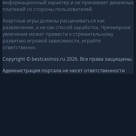
информационный характер и не принимает денежных
платежей со стороны пользователей.
Азартные игры должны расцениваться как
развлечение, а не как способ заработка. Чрезмерное
увлечение может привести к стремительному
развитию игровой зависимости, играйте
ответственно.
Copyright ©
bestcasinos.ru
2026
. Все права защищены.
Администрация портала не несет ответственности