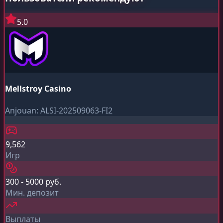
5.0
Mellstroy Casino
Anjouan: ALSI-202509063-FI2
9,562
Игр
300 - 5000
руб.
Мин. депозит
Выплаты