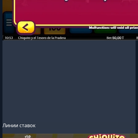
Линии ставок