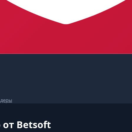
йдеры
 от Betsoft