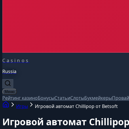
Casinos
Russia
Меню
Рейтинг казино
Бонусы
Статьи
Слоты
Букмейкеры
Прова
Игры
Игровой автомат Chillipop от Betsoft
Игровой автомат Chillipop