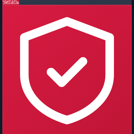
Читать