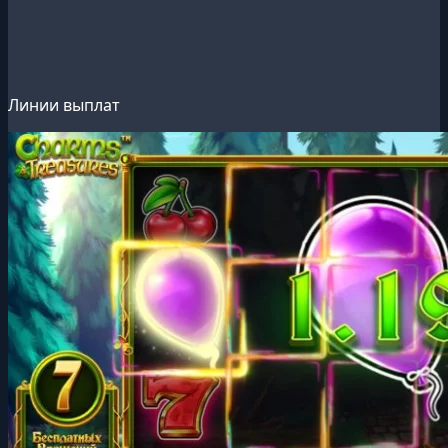
Линии выплат