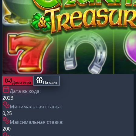
Демо игра
На сайт
Дата выхода
:
2023
Минимальная ставка
:
0,25
Максимальная ставка
:
200