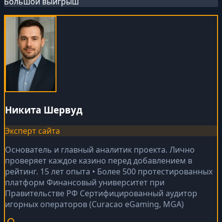
Большой выигрыш
Никита Шервуд
Эксперт сайта
Основатель и главный аналитик проекта. Лично
проверяет каждое казино перед добавлением в
рейтинг. 15 лет опыта • Более 500 протестированных
платформ Финансовый университет при
Правительстве РФ Сертифицированный аудитор
игорных операторов (Curacao eGaming, MGA)