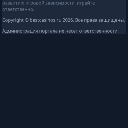
развитию игровой зависимости, играйте
ответственно.
Copyright ©
bestcasinos.ru
2026
. Все права защищены.
Администрация портала не несет ответственности