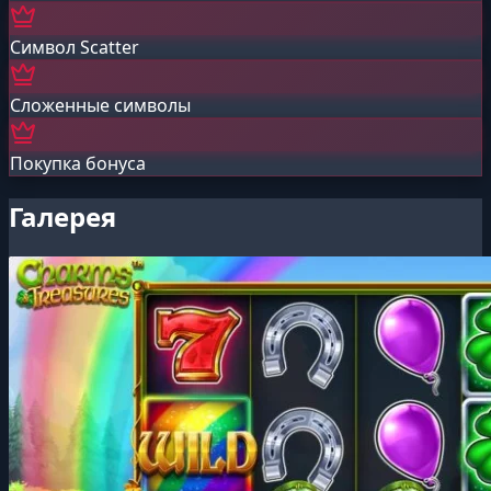
Символ Scatter
Сложенные символы
Покупка бонуса
Галерея