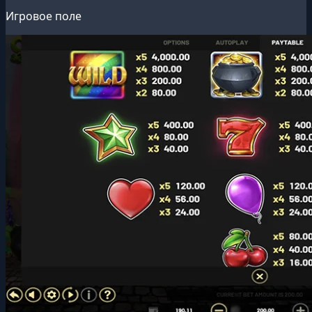
Игровое поле