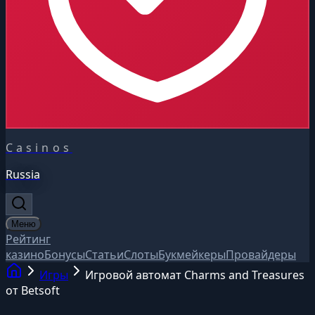
Casinos
Russia
Меню
Рейтинг
казино
Бонусы
Статьи
Слоты
Букмейкеры
Провайдеры
Игры
Игровой автомат Charms and Treasures
от Betsoft