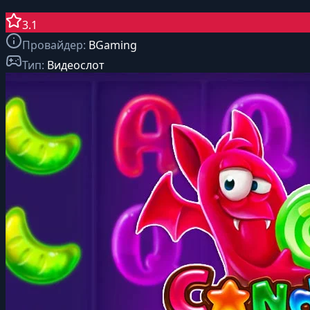
3.1
Провайдер:
BGaming
Тип:
Видеослот