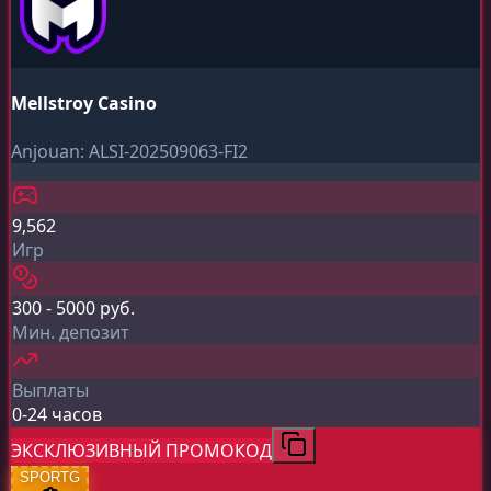
Mellstroy Casino
Anjouan: ALSI-202509063-FI2
9,562
Игр
300 - 5000
руб.
Мин. депозит
Выплаты
0-24 часов
ЭКСКЛЮЗИВНЫЙ ПРОМОКОД
SPORTG