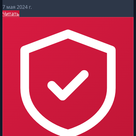
7 мая 2024 г.
Читать