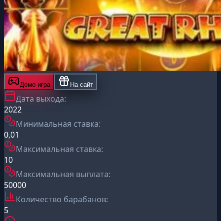
Демо игра
На сайт
Дата выхода
:
2022
Минимальная ставка
:
0,01
Максимальная ставка
:
10
Максимальная выплата
:
50000
Количество барабанов
:
5