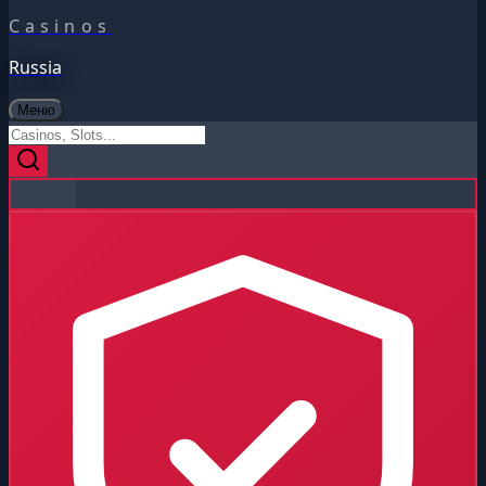
Casinos
Russia
Меню