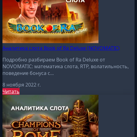
Аналитика слота Book of Ra Deluxe (NOVOMATIC)
Подробно разбираем Book of Ra Deluxe от
NOVOMATIC: математика слота, RTP, волатильность,
поведение бонуса с...
8 ноября 2022 г.
Читать