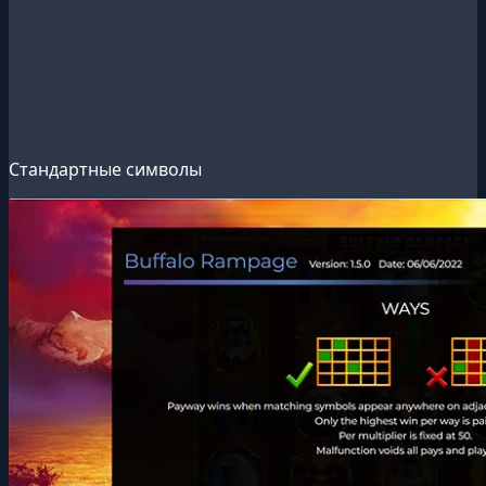
Стандартные символы