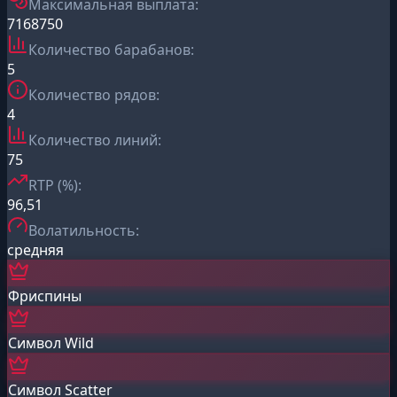
Максимальная выплата
:
7168750
Количество барабанов
:
5
Количество рядов
:
4
Количество линий
:
75
RTP (%)
:
96,51
Волатильность
:
средняя
Фриспины
Символ Wild
Символ Scatter