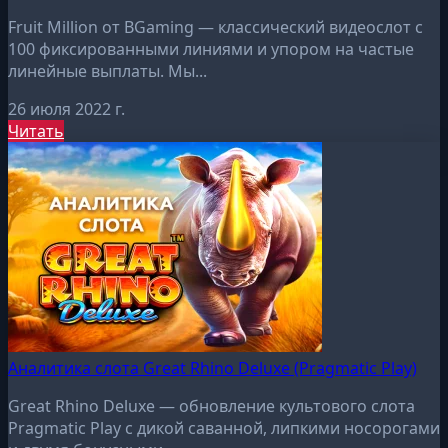
Fruit Million от BGaming — классический видеослот с
100 фиксированными линиями и упором на частые
линейные выплаты. Мы...
26 июля 2022 г.
Читать
Аналитика слота Great Rhino Deluxe (Pragmatic Play)
Great Rhino Deluxe — обновление культового слота
Pragmatic Play с дикой саванной, липкими носорогами