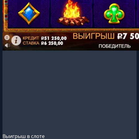
Выигрыш в слоте