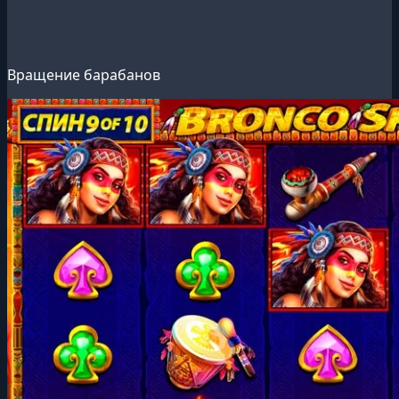
Вращение барабанов