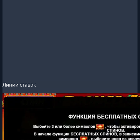
Линии ставок