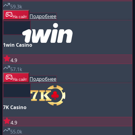
59.3k
Подробнее
На сайт
1win Casino
4.9
57.1k
Подробнее
На сайт
7K Casino
4.9
55.0k