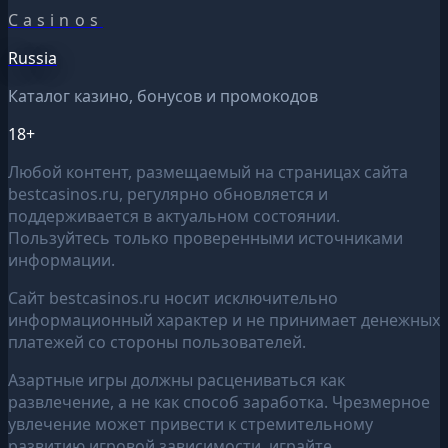
Casinos
Russia
Каталог казино, бонусов и промокодов
18+
Любой контент, размещаемый на страницах сайта
bestcasinos.ru
, регулярно обновляется и
поддерживается в актуальном состоянии.
Пользуйтесь только проверенными источниками
информации.
Сайт
bestcasinos.ru
носит исключительно
информационный характер и не принимает денежных
платежей со стороны пользователей.
Азартные игры должны расцениваться как
развлечение, а не как способ заработка. Чрезмерное
увлечение может привести к стремительному
развитию игровой зависимости, играйте