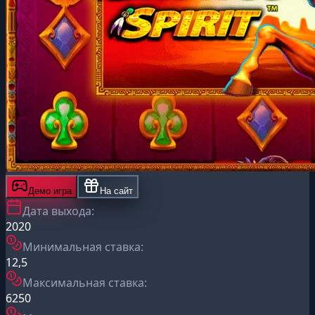
Демо игра
На сайт
Дата выхода
:
2020
Минимальная ставка
:
12,5
Максимальная ставка
:
6250