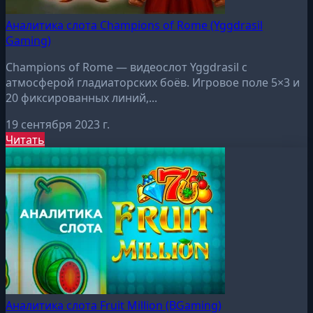
Аналитика слота Champions of Rome (Yggdrasil
Gaming)
Champions of Rome — видеослот Yggdrasil с
атмосферой гладиаторских боёв. Игровое поле 5×3 и
20 фиксированных линий,...
19 сентября 2023 г.
Читать
Аналитика слота Fruit Million (BGaming)