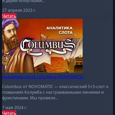
и двумя бонусными...
27 апреля 2023 г.
Читать
Аналитика слота Columbus (NOVOMATIC)
Columbus от NOVOMATIC — классический 5×3-слот о
плаваниях Колумба с настраиваемыми линиями и
фриспинами. Мы провели...
7 мая 2024 г.
Читать