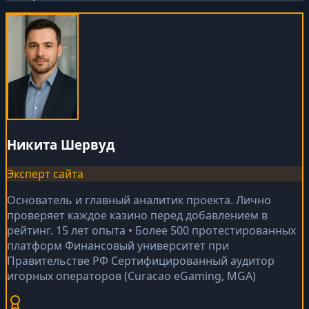
Никита Шервуд
Эксперт сайта
Основатель и главный аналитик проекта. Лично
проверяет каждое казино перед добавлением в
рейтинг. 15 лет опыта • Более 500 протестированных
платформ Финансовый университет при
Правительстве РФ Сертифицированный аудитор
игорных операторов (Curacao eGaming, MGA)