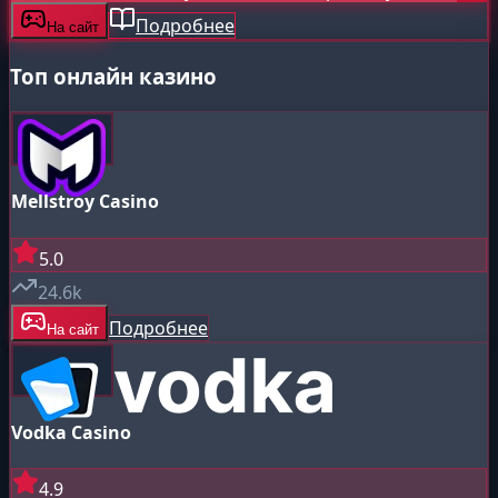
Подробнее
На сайт
Топ онлайн казино
Mellstroy Casino
5.0
24.6k
Подробнее
На сайт
Vodka Casino
4.9