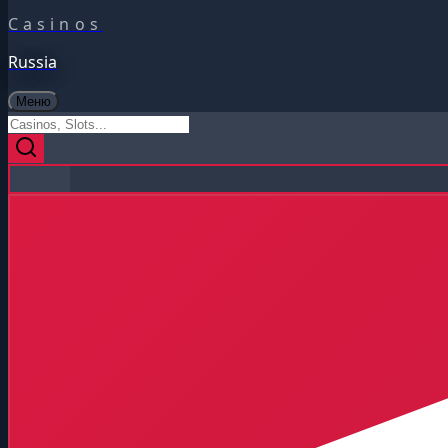
Casinos
Russia
Меню