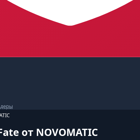
йдеры
ATIC
 Fate от NOVOMATIC