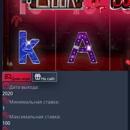
Демо игра
На сайт
Дата выхода
:
2020
Минимальная ставка
:
1
Максимальная ставка
:
100