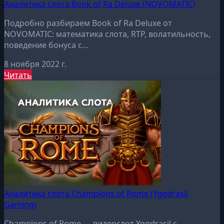
Аналитика слота Book of Ra Deluxe (NOVOMATIC)
Подробно разбираем Book of Ra Deluxe от
NOVOMATIC: математика слота, RTP, волатильность,
поведение бонуса с...
8 ноября 2022 г.
Читать
Аналитика слота Champions of Rome (Yggdrasil
Gaming)
Champions of Rome — видеослот Yggdrasil с