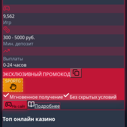
9,562
Игр
300 - 5000
руб.
Мин. депозит
Выплаты
0-24 часов
ЭКСКЛЮЗИВНЫЙ ПРОМОКОД
SPORTG
Мгновенное получение
Без скрытых условий
Подробнее
На сайт
Топ онлайн казино