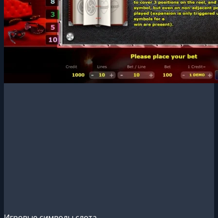
Игровые символы слота