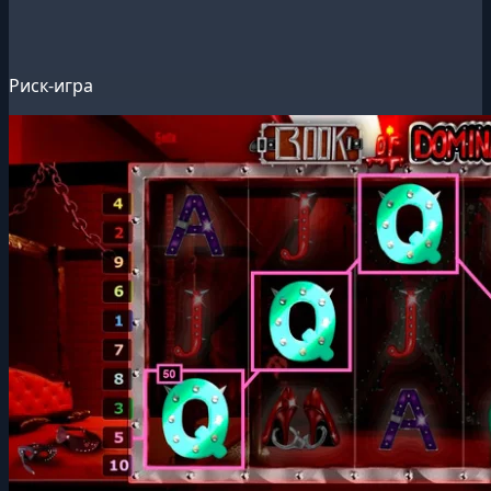
Риск-игра