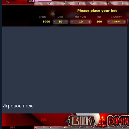
Игровое поле