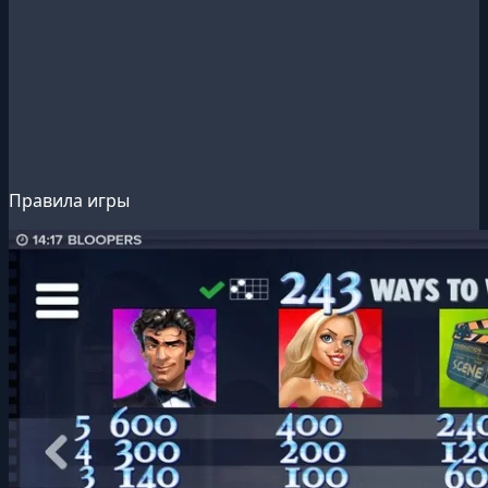
Правила игры