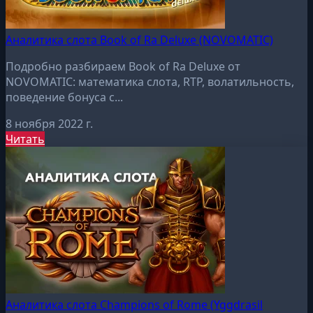
Аналитика слота Book of Ra Deluxe (NOVOMATIC)
Подробно разбираем Book of Ra Deluxe от
NOVOMATIC: математика слота, RTP, волатильность,
поведение бонуса с...
8 ноября 2022 г.
Читать
Аналитика слота Champions of Rome (Yggdrasil