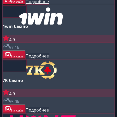
Подробнее
На сайт
1win Casino
4.9
57.1k
Подробнее
На сайт
7K Casino
4.9
55.0k
Подробнее
На сайт