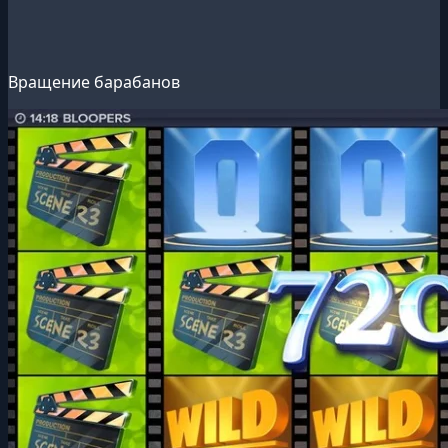
Вращение барабанов