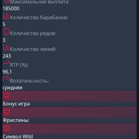
Максимальная выплата
:
185000
Количество барабанов
:
5
Количество рядов
:
3
Количество линий
:
243
RTP (%)
:
96,1
Волатильность
:
средняя
Бонус-игра
Фриспины
Символ Wild