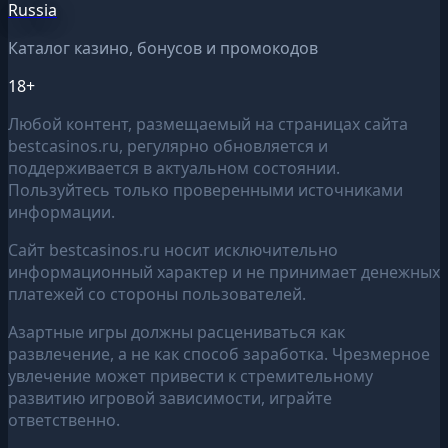
Russia
Каталог казино, бонусов и промокодов
18+
Любой контент, размещаемый на страницах сайта
bestcasinos.ru
, регулярно обновляется и
поддерживается в актуальном состоянии.
Пользуйтесь только проверенными источниками
информации.
Сайт
bestcasinos.ru
носит исключительно
информационный характер и не принимает денежных
платежей со стороны пользователей.
Азартные игры должны расцениваться как
развлечение, а не как способ заработка. Чрезмерное
увлечение может привести к стремительному
развитию игровой зависимости, играйте
ответственно.