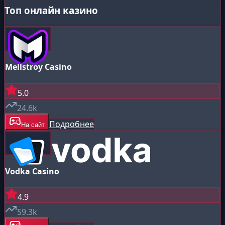
Топ онлайн казино
Mellstroy Casino
5.0
24.6k
Подробнее
На сайт
Vodka Casino
4.9
59.3k