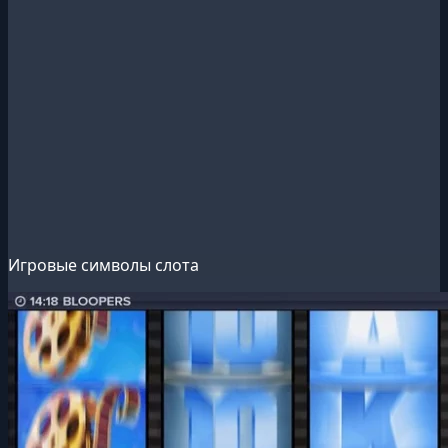
Игровые символы слота