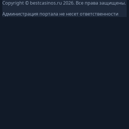
Copyright ©
bestcasinos.ru
2026
. Все права защищены.
Администрация портала не несет ответственности