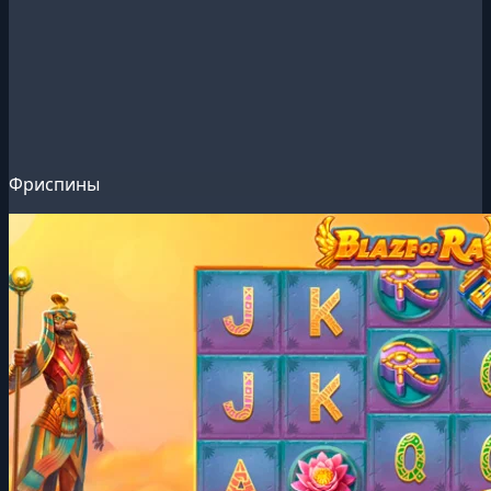
Фриспины