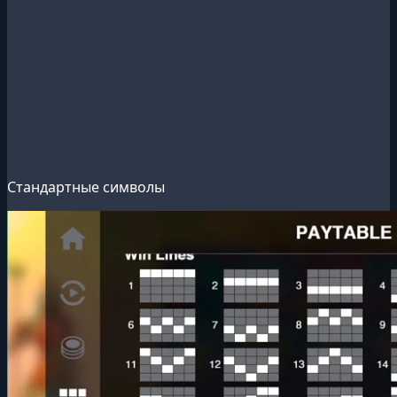
Стандартные символы