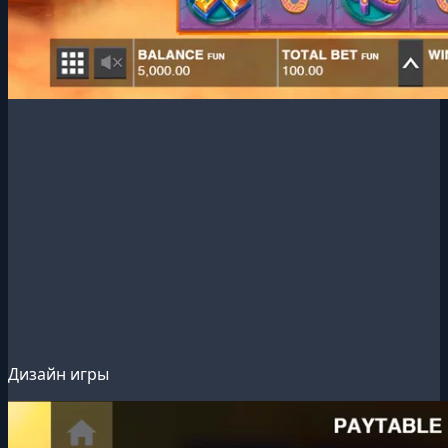
Дизайн игры