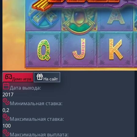
Демо игра
На сайт
Дата выхода
:
2017
Минимальная ставка
:
0,2
Максимальная ставка
:
100
Максимальная выплата
: