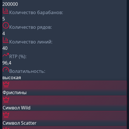
200000
Количество барабанов
:
5
Количество рядов
:
4
Количество линий
:
40
RTP (%)
:
96,4
Волатильность
:
высокая
Фриспины
Символ Wild
Символ Scatter