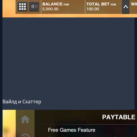
Вайлд и Скаттер