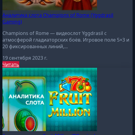
Аналитика слота Champions of Rome (Yggdrasil
Gaming)
Champions of Rome — видеослот Yggdrasil с
атмосферой гладиаторских боёв. Игровое поле 5×3 и
20 фиксированных линий,...
19 сентября 2023 г.
Читать