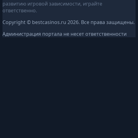
развитию игровой зависимости, играйте
ответственно.
Copyright ©
bestcasinos.ru
2026
. Все права защищены.
Администрация портала не несет ответственности