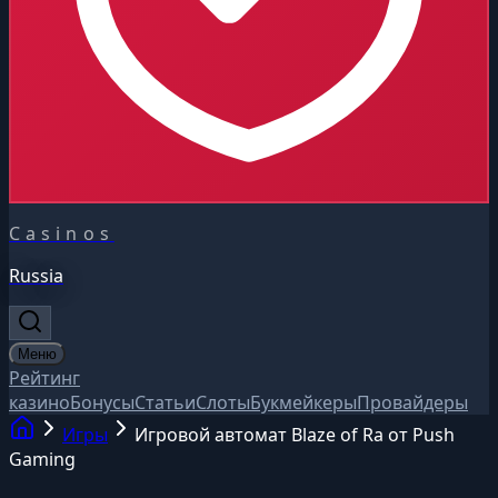
Casinos
Russia
Меню
Рейтинг
казино
Бонусы
Статьи
Слоты
Букмейкеры
Провайдеры
Игры
Игровой автомат Blaze of Ra от Push
Gaming