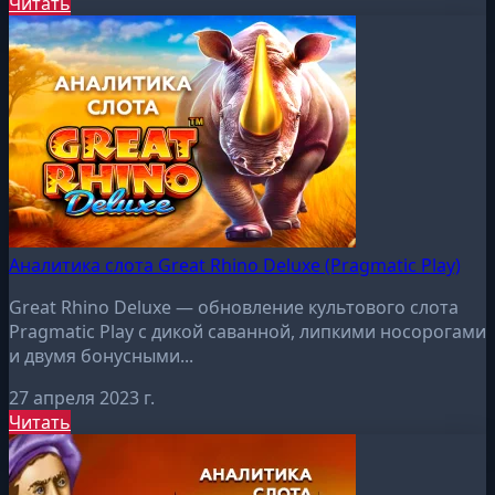
Читать
Аналитика слота Great Rhino Deluxe (Pragmatic Play)
Great Rhino Deluxe — обновление культового слота
Pragmatic Play с дикой саванной, липкими носорогами
и двумя бонусными...
27 апреля 2023 г.
Читать