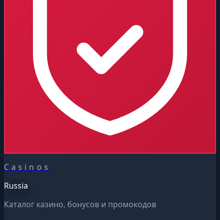
Casinos
Russia
Каталог казино, бонусов и промокодов