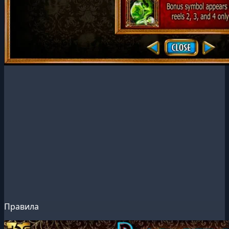
Правила