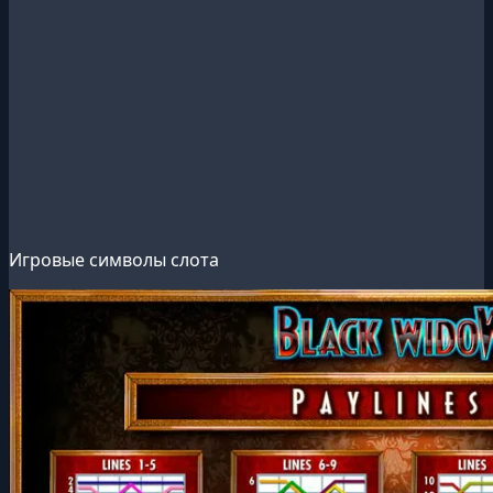
Игровые символы слота