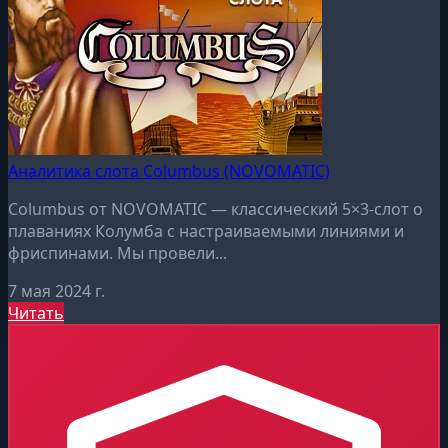
Аналитика слота Columbus (NOVOMATIC)
Columbus от NOVOMATIC — классический 5×3-слот о
плаваниях Колумба с настраиваемыми линиями и
фриспинами. Мы провели...
7 мая 2024 г.
Читать