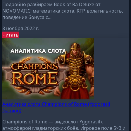
Подробно разбираем Book of Ra Deluxe от
NOVOMATIC: математика слота, RTP, волатильность,
поведение бонуса с...
8 ноября 2022 г.
Читать
Аналитика слота Champions of Rome (Yggdrasil
Gaming)
Champions of Rome — видеослот Yggdrasil с
атмосферой гладиаторских боёв. Игровое поле 5×3 и