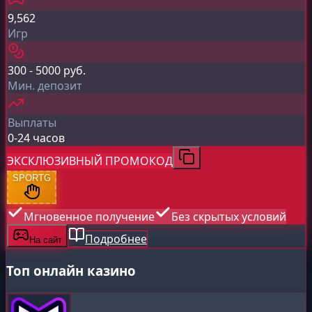
9,562
Игр
300 - 5000
руб.
Мин. депозит
Выплаты
0-24 часов
ЭКСКЛЮЗИВНЫЙ ПРОМОКОД
SPORTG
Мгновенное получение
Без скрытых условий
Подробнее
На сайт
Топ онлайн казино