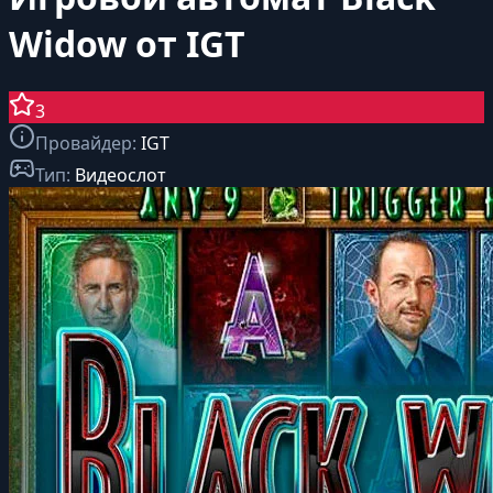
Widow от IGT
3
Провайдер:
IGT
Тип:
Видеослот