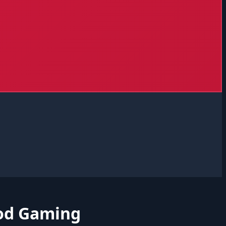
cod Gaming