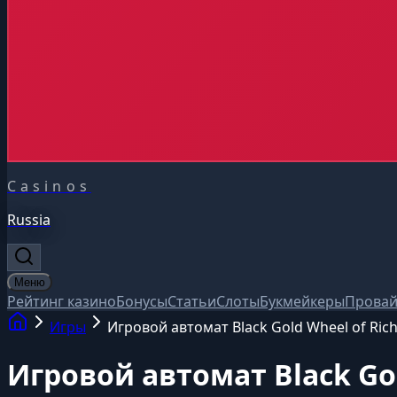
Casinos
Russia
Меню
Рейтинг казино
Бонусы
Статьи
Слоты
Букмейкеры
Прова
Игры
Игровой автомат Black Gold Wheel of Ric
Игровой автомат Black Gol