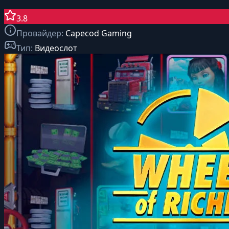
3.8
Провайдер:
Capecod Gaming
Тип:
Видеослот