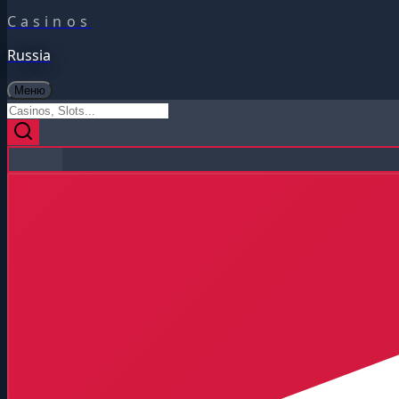
Casinos
Russia
Меню