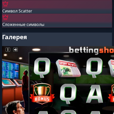
Символ Scatter
Сложенные символы
Галерея