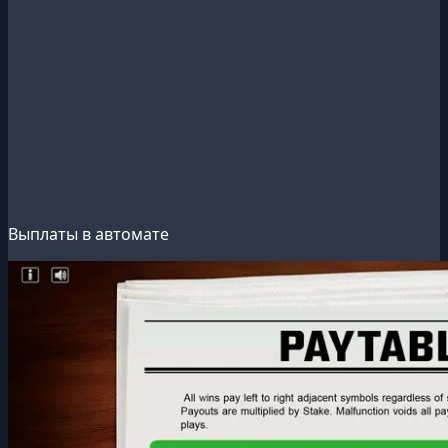
Выплаты в автомате