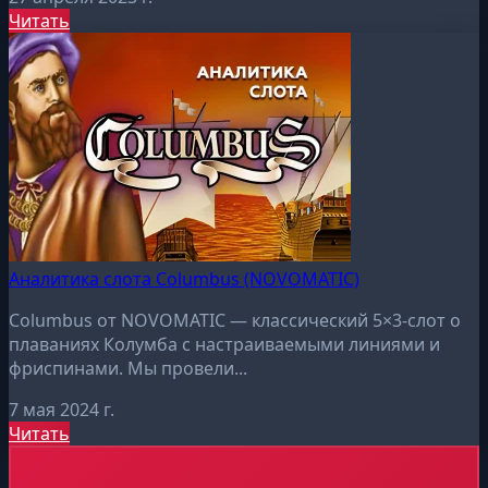
Читать
Аналитика слота Columbus (NOVOMATIC)
Columbus от NOVOMATIC — классический 5×3-слот о
плаваниях Колумба с настраиваемыми линиями и
фриспинами. Мы провели...
7 мая 2024 г.
Читать