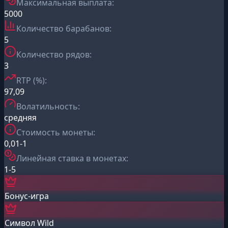
Максимальная выплата
:
5000
Количество барабанов
:
5
Количество рядов
:
3
RTP (%)
:
97,09
Волатильность
:
средняя
Стоимость монеты
:
0,01-1
Линейная ставка в монетах
:
1-5
Бонус-игра
Символ Wild