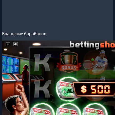
Вращение барабанов