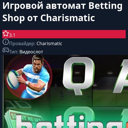
Игровой автомат Betting
Shop от Charismatic
3.1
Провайдер:
Charismatic
Тип:
Видеослот