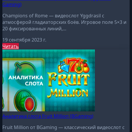
Gaming)
Champions of Rome — видеослот Yggdrasil с
атмосферой гладиаторских боёв. Игровое поле 5×3 и
20 фиксированных линий,...
19 сентября 2023 г.
Читать
Аналитика слота Fruit Million (BGaming)
Fruit Million от BGaming — классический видеослот с