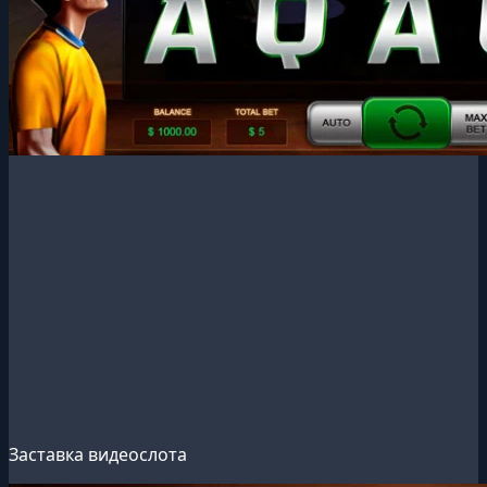
Заставка видеослота