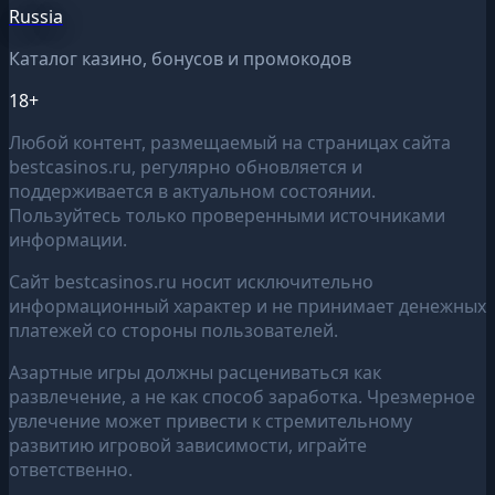
Russia
Каталог казино, бонусов и промокодов
18+
Любой контент, размещаемый на страницах сайта
bestcasinos.ru
, регулярно обновляется и
поддерживается в актуальном состоянии.
Пользуйтесь только проверенными источниками
информации.
Сайт
bestcasinos.ru
носит исключительно
информационный характер и не принимает денежных
платежей со стороны пользователей.
Азартные игры должны расцениваться как
развлечение, а не как способ заработка. Чрезмерное
увлечение может привести к стремительному
развитию игровой зависимости, играйте
ответственно.