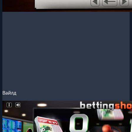
Вайлд