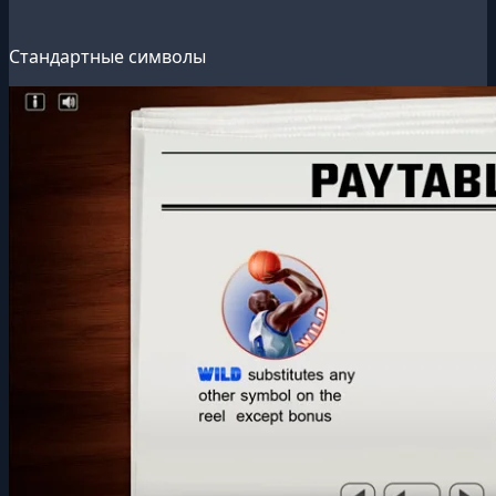
Стандартные символы