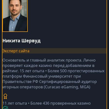
Никита Шервуд
Эксперт сайта
Основатель и главный аналитик проекта. Лично
проверяет каждое казино перед добавлением в
рейтинг. 15 лет опыта • Более 500 протестированных
платформ Финансовый университет при
Правительстве РФ Сертифицированный аудитор
игорных операторов (Curacao eGaming, MGA)
11 лет опыта • Более 436 проверенных казино