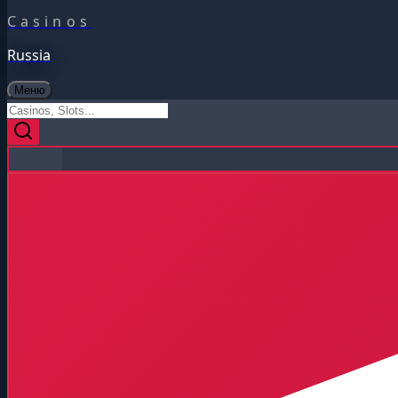
Casinos
Russia
Меню