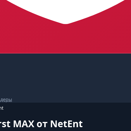
йдеры
nt
st MAX от NetEnt