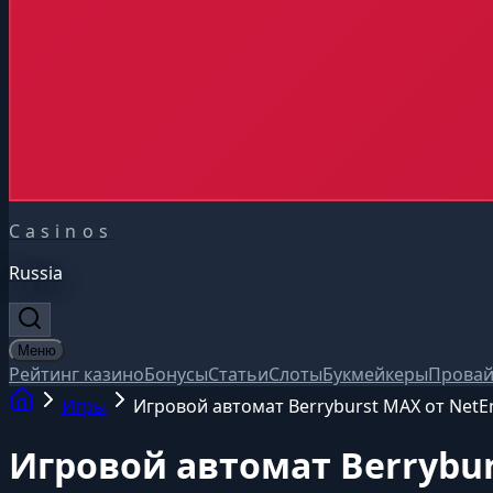
Casinos
Russia
Меню
Рейтинг казино
Бонусы
Статьи
Слоты
Букмейкеры
Прова
Игры
Игровой автомат Berryburst MAX от NetE
Игровой автомат Berrybur