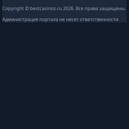
Copyright ©
bestcasinos.ru
2026
. Все права защищены.
Администрация портала не несет ответственности