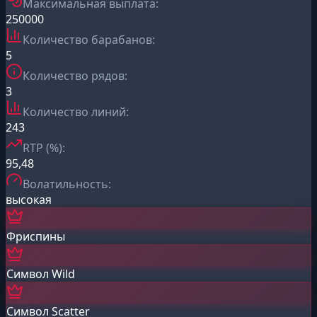
Максимальная выплата
:
250000
Количество барабанов
:
5
Количество рядов
:
3
Количество линий
:
243
RTP (%)
:
95,48
Волатильность
:
высокая
Фриспины
Символ Wild
Символ Scatter