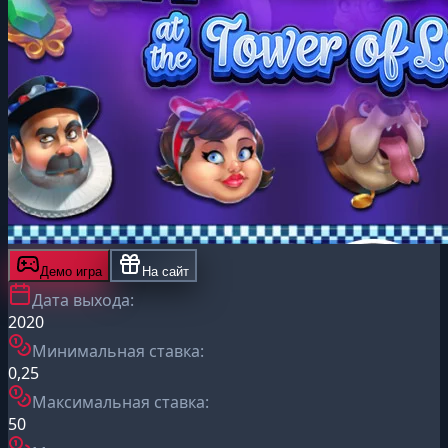
Демо игра
На сайт
Дата выхода
:
2020
Минимальная ставка
:
0,25
Максимальная ставка
:
50