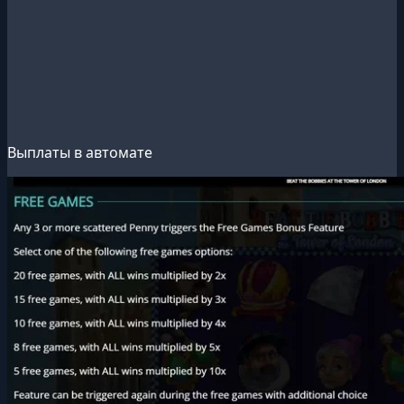
Выплаты в автомате