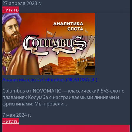
27 апреля 2023 г.
Читать
Аналитика слота Columbus (NOVOMATIC)
Columbus от NOVOMATIC — классический 5×3-слот о
плаваниях Колумба с настраиваемыми линиями и
фриспинами. Мы провели...
7 мая 2024 г.
Читать