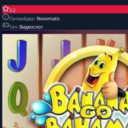
3.2
Провайдер:
Novomatic
Тип:
Видеослот