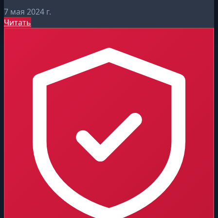
7 мая 2024 г.
Читать