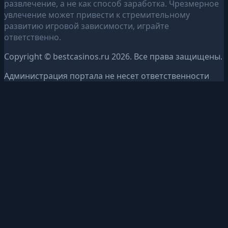
развлечение, а не как способ заработка. Чрезмерное
увлечение может привести к стремительному
развитию игровой зависимости, играйте
ответственно.
Copyright ©
bestcasinos.ru
2026
. Все права защищены.
Администрация портала не несет ответственности