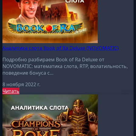
Аналитика слота Book of Ra Deluxe (NOVOMATIC)
Подробно разбираем Book of Ra Deluxe от
NOVOMATIC: математика слота, RTP, волатильность,
поведение бонуса с...
8 ноября 2022 г.
Читать