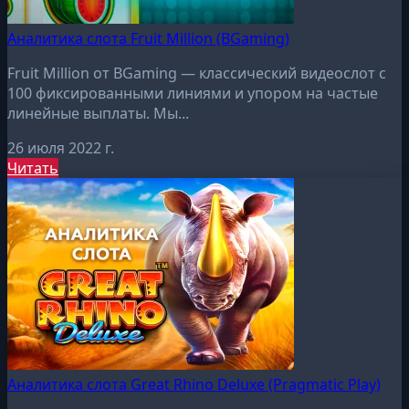
Аналитика слота Fruit Million (BGaming)
Fruit Million от BGaming — классический видеослот с
100 фиксированными линиями и упором на частые
линейные выплаты. Мы...
26 июля 2022 г.
Читать
Аналитика слота Great Rhino Deluxe (Pragmatic Play)