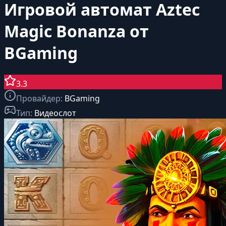
Игровой автомат Aztec
Magic Bonanza от
BGaming
3.3
Провайдер:
BGaming
Тип:
Видеослот