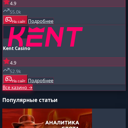
4.9
55.0k
Подробнее
На сайт
Kent Casino
4.9
52.9k
Подробнее
На сайт
Все казино →
Популярные статьи