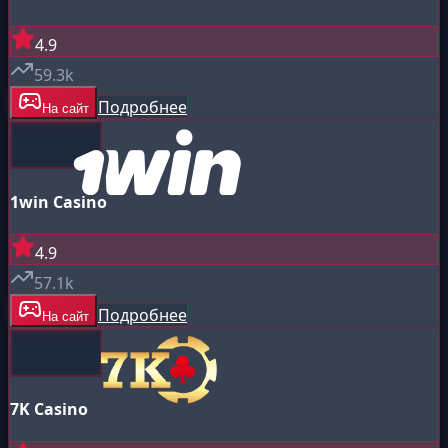
4.9
59.3k
Подробнее
На сайт
1win Casino
4.9
57.1k
Подробнее
На сайт
7K Casino