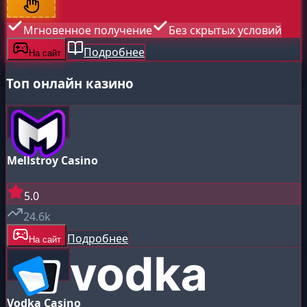
Мгновенное получение
Без скрытых условий
Подробнее
На сайт
Топ онлайн казино
Mellstroy Casino
5.0
24.6k
Подробнее
На сайт
Vodka Casino