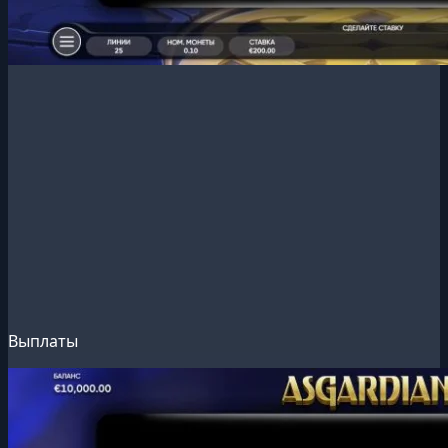
Выплаты