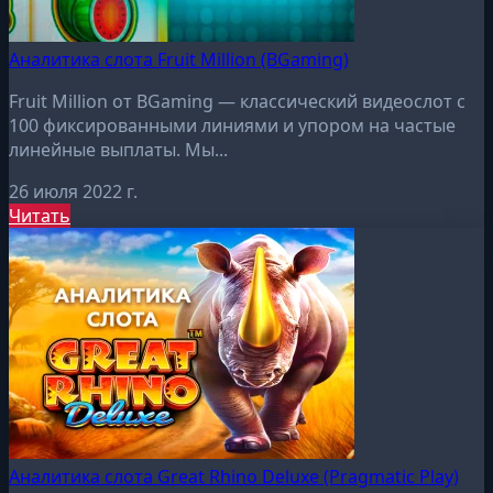
Аналитика слота Fruit Million (BGaming)
Fruit Million от BGaming — классический видеослот с
100 фиксированными линиями и упором на частые
линейные выплаты. Мы...
26 июля 2022 г.
Читать
Аналитика слота Great Rhino Deluxe (Pragmatic Play)