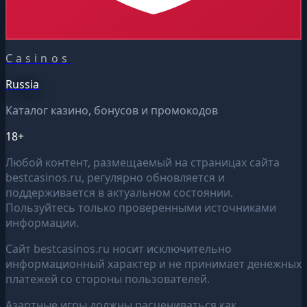
Casinos
Russia
Каталог казино, бонусов и промокодов
18+
Любой контент, размещаемый на страницах сайта
bestcasinos.ru
, регулярно обновляется и
поддерживается в актуальном состоянии.
Пользуйтесь только проверенными источниками
информации.
Сайт
bestcasinos.ru
носит исключительно
информационный характер и не принимает денежных
платежей со стороны пользователей.
Азартные игры должны расцениваться как