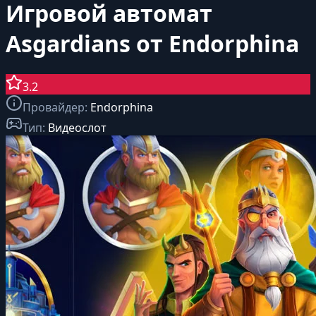
Игровой автомат
Asgardians от Endorphina
3.2
Провайдер:
Endorphina
Тип:
Видеослот