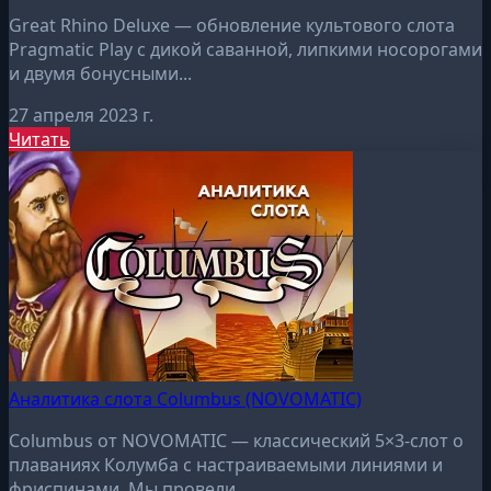
Great Rhino Deluxe — обновление культового слота
Pragmatic Play с дикой саванной, липкими носорогами
и двумя бонусными...
27 апреля 2023 г.
Читать
Аналитика слота Columbus (NOVOMATIC)
Columbus от NOVOMATIC — классический 5×3-слот о
плаваниях Колумба с настраиваемыми линиями и
фриспинами. Мы провели...