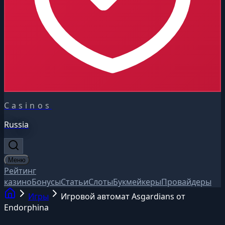
Casinos
Russia
Меню
Рейтинг
казино
Бонусы
Статьи
Слоты
Букмейкеры
Провайдеры
Игры
Игровой автомат Asgardians от
Endorphina