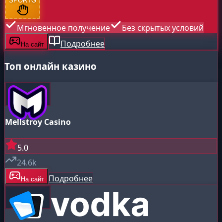
SPORTG
Мгновенное получение
Без скрытых условий
Подробнее
На сайт
Топ онлайн казино
Mellstroy Casino
5.0
24.6k
Подробнее
На сайт