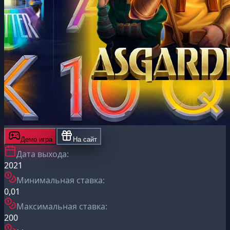
Демо игра
На сайт
Дата выхода
:
2021
Минимальная ставка
:
0,01
Максимальная ставка
:
200