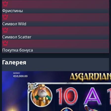
Фриспины
Символ Wild
Символ Scatter
Покупка бонуса
Галерея