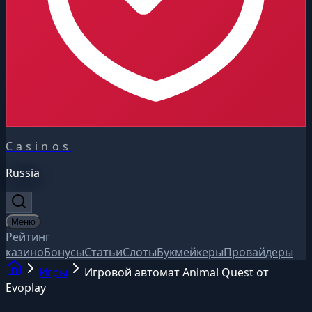
Casinos
Russia
Меню
Рейтинг
казино
Бонусы
Статьи
Слоты
Букмейкеры
Провайдеры
Игры
Игровой автомат Animal Quest от
Evoplay