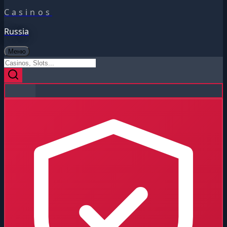
Casinos
Russia
Меню