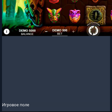
Игровое поле