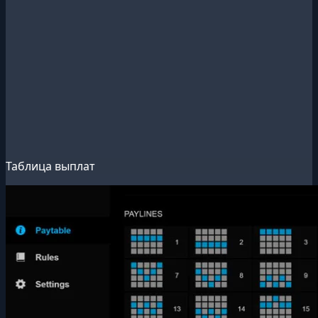
Таблица выплат