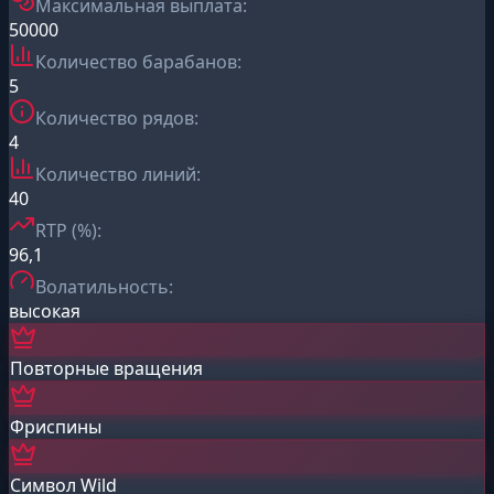
Максимальная выплата
:
50000
Количество барабанов
:
5
Количество рядов
:
4
Количество линий
:
40
RTP (%)
:
96,1
Волатильность
:
высокая
Повторные вращения
Фриспины
Символ Wild