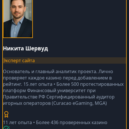
Никита Шервуд
Эксперт сайта
Основатель и главный аналитик проекта. Лично
проверяет каждое казино перед добавлением в
рейтинг. 15 лет опыта • Более 500 протестированных
платформ Финансовый университет при
Правительстве РФ Сертифицированный аудитор
игорных операторов (Curacao eGaming, MGA)
11 лет опыта • Более 436 проверенных казино