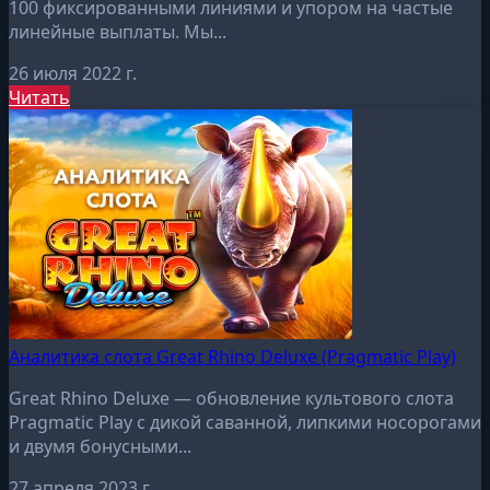
100 фиксированными линиями и упором на частые
линейные выплаты. Мы...
26 июля 2022 г.
Читать
Аналитика слота Great Rhino Deluxe (Pragmatic Play)
Great Rhino Deluxe — обновление культового слота
Pragmatic Play с дикой саванной, липкими носорогами
и двумя бонусными...
27 апреля 2023 г.