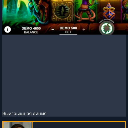
Выигрышная линия