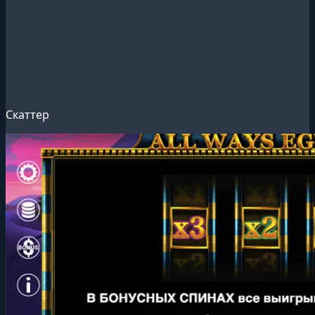
Скаттер