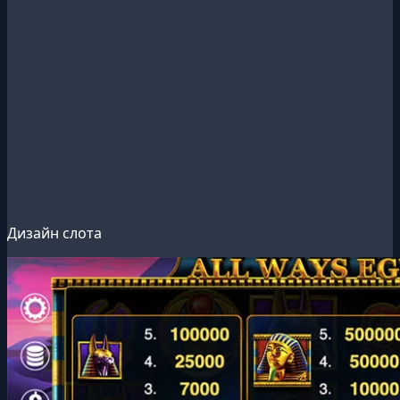
Дизайн слота