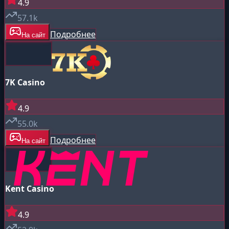
4.9
57.1k
Подробнее
На сайт
7K Casino
4.9
55.0k
Подробнее
На сайт
Kent Casino
4.9