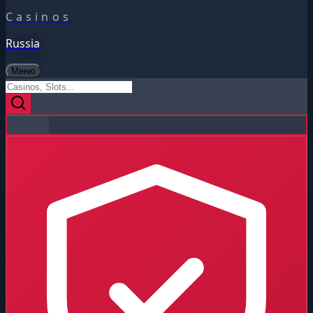
Casinos
Russia
Меню