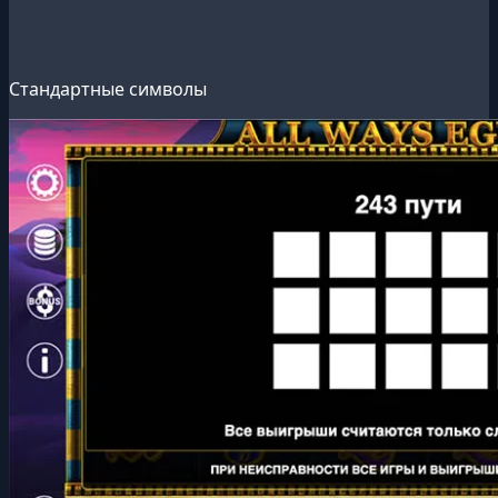
Стандартные символы