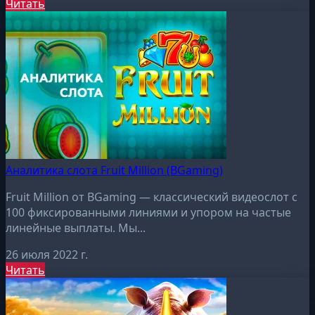
Читать
Аналитика слота Fruit Million (BGaming)
Fruit Million от BGaming — классический видеослот с
100 фиксированными линиями и упором на частые
линейные выплаты. Мы...
26 июля 2022 г.
Читать