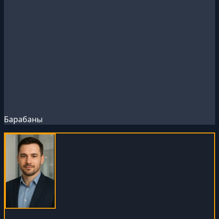
Барабаны