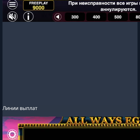
Линии выплат