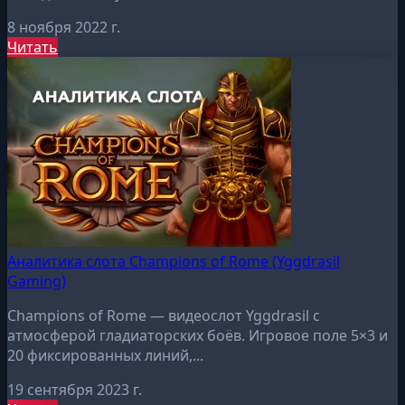
8 ноября 2022 г.
Читать
Аналитика слота Champions of Rome (Yggdrasil
Gaming)
Champions of Rome — видеослот Yggdrasil с
атмосферой гладиаторских боёв. Игровое поле 5×3 и
20 фиксированных линий,...
19 сентября 2023 г.