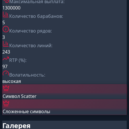
Максимальная выплата
:
1300000
Количество барабанов
:
5
Количество рядов
:
3
Количество линий
:
243
RTP (%)
:
97
Волатильность
:
высокая
Символ Scatter
Сложенные символы
Галерея