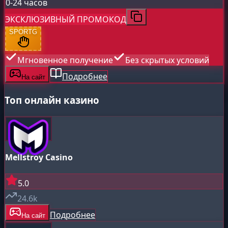
0-24 часов
ЭКСКЛЮЗИВНЫЙ ПРОМОКОД
SPORTG
Мгновенное получение
Без скрытых условий
Подробнее
На сайт
Топ онлайн казино
Mellstroy Casino
5.0
24.6k
Подробнее
На сайт