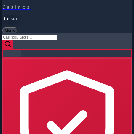
Casinos
Russia
Меню