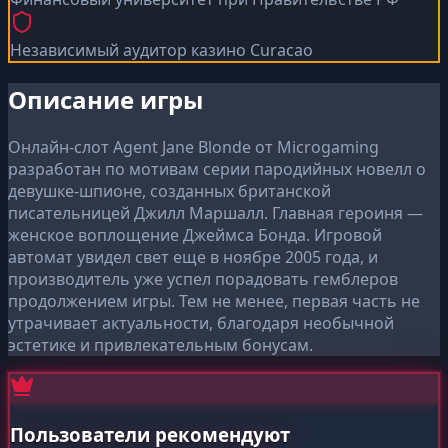
Независимый аудитор казино Curacao
Описание игры
Онлайн-слот Agent Jane Blonde от Microgaming
разработан по мотивам серии пародийных новелл о
девушке-шпионе, созданных британской
писательницей Джилл Маршалл. Главная героиня —
женское воплощение Джеймса Бонда. Игровой
автомат увидел свет еще в ноябре 2005 года, и
производитель уже успел порадовать гемблеров
продолжением игры. Тем не менее, первая часть не
утрачивает актуальности, благодаря необычной
эстетике и привлекательным бонусам.
Пользователи рекомендуют