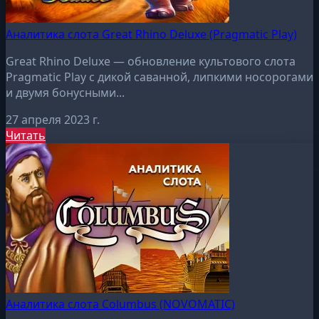
Аналитика слота Great Rhino Deluxe (Pragmatic Play)
Great Rhino Deluxe — обновление культового слота
Pragmatic Play с дикой саванной, липкими носорогами
и двумя бонусными...
27 апреля 2023 г.
Читать
Аналитика слота Columbus (NOVOMATIC)