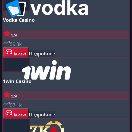
Vodka Casino
4.9
59.3k
Подробнее
На сайт
1win Casino
4.9
57.1k
Подробнее
На сайт