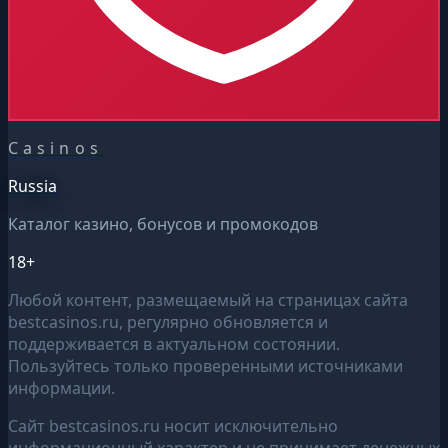
Casinos
Russia
Каталог казино, бонусов и промокодов
18+
Любой контент, размещаемый на страницах сайта
bestcasinos.ru
, регулярно обновляется и
поддерживается в актуальном состоянии.
Пользуйтесь только проверенными источниками
информации.
Сайт
bestcasinos.ru
носит исключительно
информационный характер и не принимает денежных