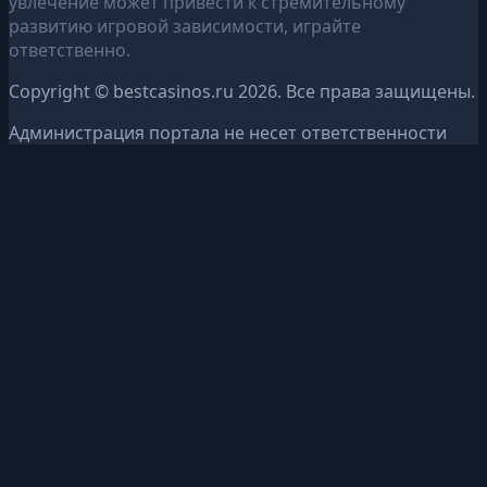
увлечение может привести к стремительному
развитию игровой зависимости, играйте
ответственно.
Copyright ©
bestcasinos.ru
2026
. Все права защищены.
Администрация портала не несет ответственности