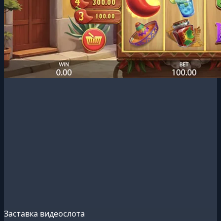
Заставка видеослота