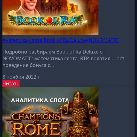
Аналитика слота Book of Ra Deluxe (NOVOMATIC)
Подробно разбираем Book of Ra Deluxe от
NOVOMATIC: математика слота, RTP, волатильность,
поведение бонуса с...
8 ноября 2022 г.
Читать