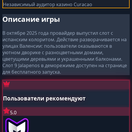
Независимый аудитор казино Curacao
Описание игры
В октябре 2025 года провайдер выпустил слот с
испанским колоритом. Действие разворачивается на
улицах Валенсии: пользователи оказываются в
уютном дворике с разноцветными домами,
цветущими деревьями и украшенными балконами.
Слот 9 Jalapenos в деморежиме доступен на странице
для бесплатного запуска.
Пользователи рекомендуют
5.0