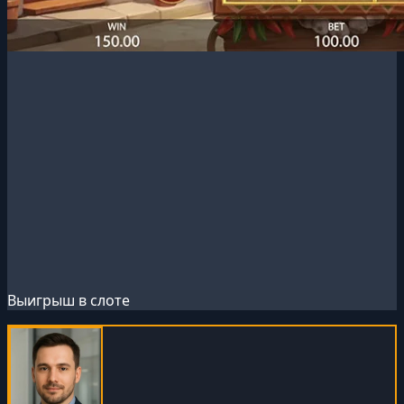
Выигрыш в слоте