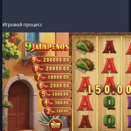
Игровой процесс