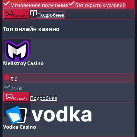
Мгновенное получение
Без скрытых условий
Подробнее
На сайт
Топ онлайн казино
Mellstroy Casino
5.0
24.6k
Подробнее
На сайт
Vodka Casino