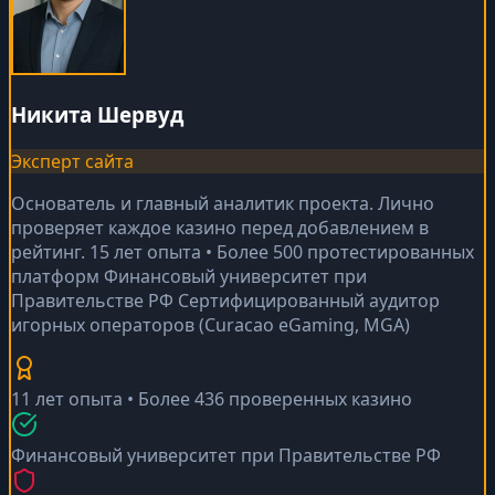
Никита Шервуд
Эксперт сайта
Основатель и главный аналитик проекта. Лично
проверяет каждое казино перед добавлением в
рейтинг. 15 лет опыта • Более 500 протестированных
платформ Финансовый университет при
Правительстве РФ Сертифицированный аудитор
игорных операторов (Curacao eGaming, MGA)
11 лет опыта • Более 436 проверенных казино
Финансовый университет при Правительстве РФ