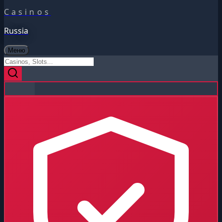
Casinos
Russia
Меню