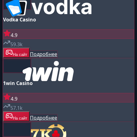
Vodka Casino
4.9
59.3k
Подробнее
На сайт
1win Casino
4.9
57.1k
Подробнее
На сайт