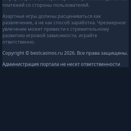
платежей со стороны пользователей.
Азартные игры должны расцениваться как
развлечение, а не как способ заработка. Чрезмерное
увлечение может привести к стремительному
развитию игровой зависимости, играйте
ответственно.
Copyright ©
bestcasinos.ru
2026
. Все права защищены.
Администрация портала не несет ответственности