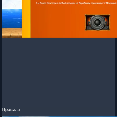
Правила