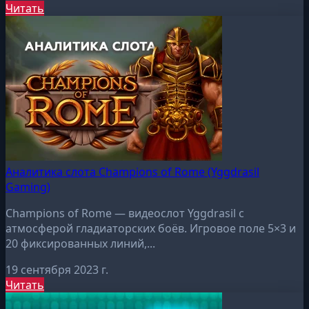
Читать
Аналитика слота Champions of Rome (Yggdrasil
Gaming)
Champions of Rome — видеослот Yggdrasil с
атмосферой гладиаторских боёв. Игровое поле 5×3 и
20 фиксированных линий,...
19 сентября 2023 г.
Читать