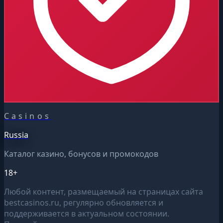
Casinos
Russia
Каталог казино, бонусов и промокодов
18+
Любой контент, размещаемый на страницах сайта
bestcasinos.ru
, регулярно обновляется и
поддерживается в актуальном состоянии.