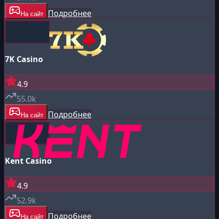
Подробнее
На сайт
7K Casino
4.9
55.0k
Подробнее
На сайт
Kent Casino
4.9
52.9k
Подробнее
На сайт