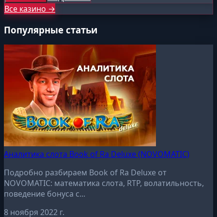
Все казино →
Популярные статьи
Аналитика слота Book of Ra Deluxe (NOVOMATIC)
Подробно разбираем Book of Ra Deluxe от
NOVOMATIC: математика слота, RTP, волатильность,
поведение бонуса с...
8 ноября 2022 г.