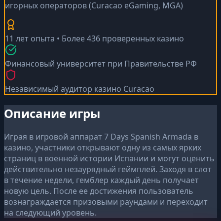
игорных операторов (Curacao eGaming, MGA)
11 лет опыта • Более 436 проверенных казино
Финансовый университет при Правительстве РФ
Независимый аудитор казино Curacao
Описание игры
Играя в игровой аппарат 7 Days Spanish Armada в
казино, участники открывают одну из самых ярких
страниц в военной истории Испании и могут оценить
действительно незаурядный геймплей. Заходя в слот
в течение недели, гемблер каждый день получает
новую цель. После ее достижения пользователь
вознаграждается призовыми раундами и переходит
на следующий уровень.