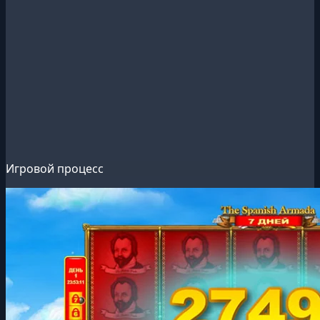
Игровой процесс