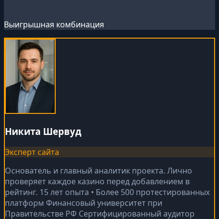
Выигрышная комбинация
Никита Шервуд
Эксперт сайта
Основатель и главный аналитик проекта. Лично
проверяет каждое казино перед добавлением в
рейтинг. 15 лет опыта • Более 500 протестированных
платформ Финансовый университет при
Правительстве РФ Сертифицированный аудитор