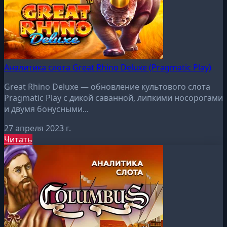
Аналитика слота Great Rhino Deluxe (Pragmatic Play)
Great Rhino Deluxe — обновление культового слота
Pragmatic Play с дикой саванной, липкими носорогами
и двумя бонусными...
27 апреля 2023 г.
Читать