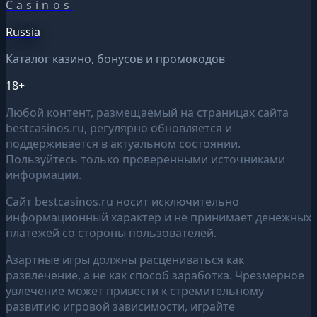
Casinos
Russia
Каталог казино, бонусов и промокодов
18+
Любой контент, размещаемый на страницах сайта
bestcasinos.ru
, регулярно обновляется и
поддерживается в актуальном состоянии.
Пользуйтесь только проверенными источниками
информации.
Сайт
bestcasinos.ru
носит исключительно
информационный характер и не принимает денежных
платежей со стороны пользователей.
Азартные игры должны расцениваться как
развлечение, а не как способ заработка. Чрезмерное
увлечение может привести к стремительному
развитию игровой зависимости, играйте