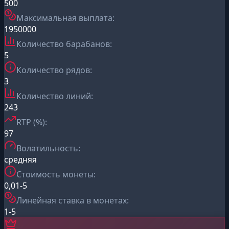
500
Максимальная выплата
:
1950000
Количество барабанов
:
5
Количество рядов
:
3
Количество линий
:
243
RTP (%)
:
97
Волатильность
:
средняя
Стоимость монеты
:
0,01-5
Линейная ставка в монетах
:
1-5