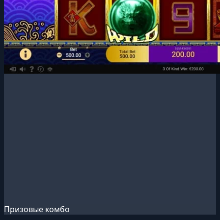
Призовые комбо