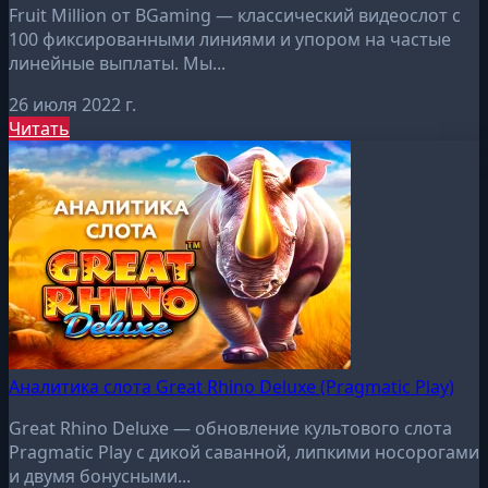
Fruit Million от BGaming — классический видеослот с
100 фиксированными линиями и упором на частые
линейные выплаты. Мы...
26 июля 2022 г.
Читать
Аналитика слота Great Rhino Deluxe (Pragmatic Play)
Great Rhino Deluxe — обновление культового слота
Pragmatic Play с дикой саванной, липкими носорогами
и двумя бонусными...