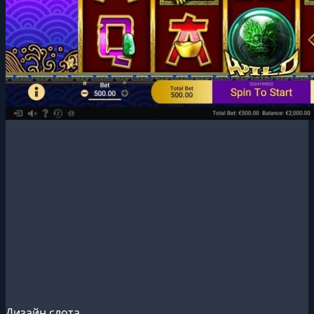
Дизайн слота