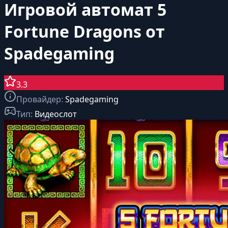
Игровой автомат 5
Fortune Dragons от
Spadegaming
3.3
Провайдер:
Spadegaming
Тип:
Видеослот