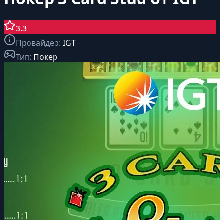
3.3
Провайдер:
IGT
Тип:
Покер