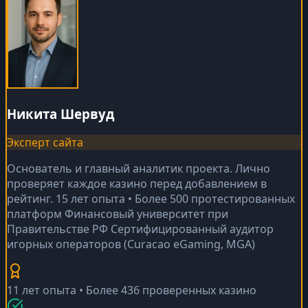
Никита Шервуд
Эксперт сайта
Основатель и главный аналитик проекта. Лично
проверяет каждое казино перед добавлением в
рейтинг. 15 лет опыта • Более 500 протестированных
платформ Финансовый университет при
Правительстве РФ Сертифицированный аудитор
игорных операторов (Curacao eGaming, MGA)
11 лет опыта • Более 436 проверенных казино