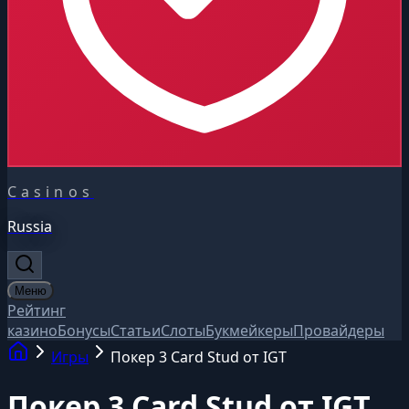
Casinos
Russia
Меню
Рейтинг
казино
Бонусы
Статьи
Слоты
Букмейкеры
Провайдеры
Игры
Покер 3 Card Stud от IGT
Покер 3 Card Stud от IGT