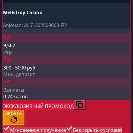
Mellstroy Casino
Anjouan: ALSI-202509063-FI2
9,562
Игр
300 - 5000
руб.
Мин. депозит
Выплаты
0-24 часов
ЭКСКЛЮЗИВНЫЙ ПРОМОКОД
SPORTG
Мгновенное получение
Без скрытых условий