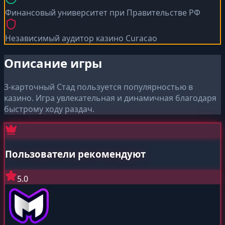
Финансовый университет при Правительстве РФ
Независимый аудитор казино Curacao
Описание игры
3-карточный Стад пользуется популярностью в
казино. Игра увлекательная и динамичная благодаря
быстрому ходу раздач.
Пользователи рекомендуют
5.0