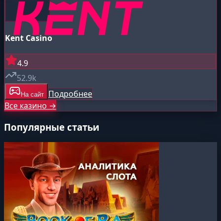
Kent Casino
4.9
52.9k
Подробнее
На сайт
Все казино →
Популярные статьи