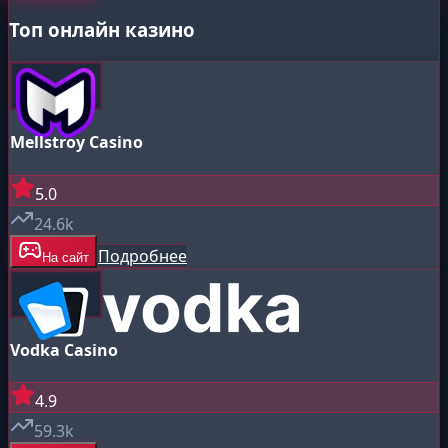
Топ онлайн казино
Mellstroy Casino
5.0
24.6k
Подробнее
На сайт
Vodka Casino
4.9
59.3k