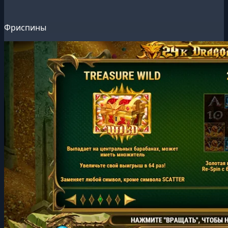
Фриспины