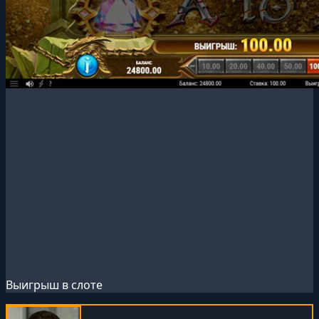
Выигрыш в слоте