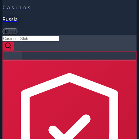
Casinos
Russia
Меню