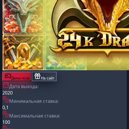
Демо игра
На сайт
Дата выхода
:
2020
Минимальная ставка
:
0,1
Максимальная ставка
:
100