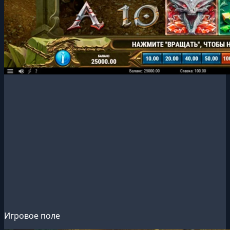
Игровое поле