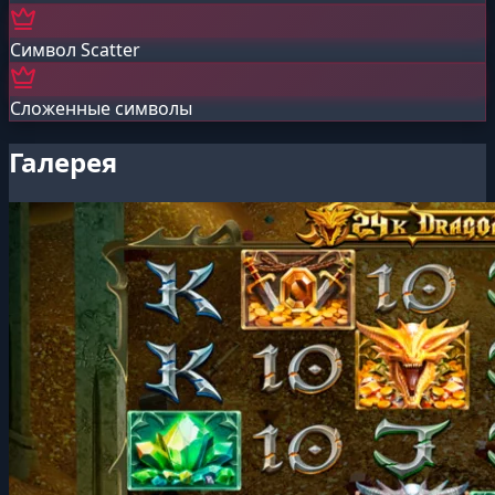
Символ Scatter
Сложенные символы
Галерея