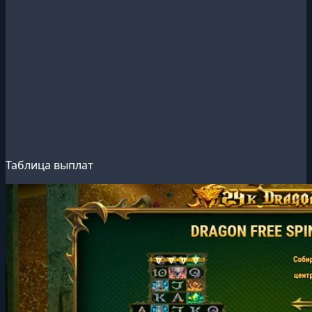
Таблица выплат