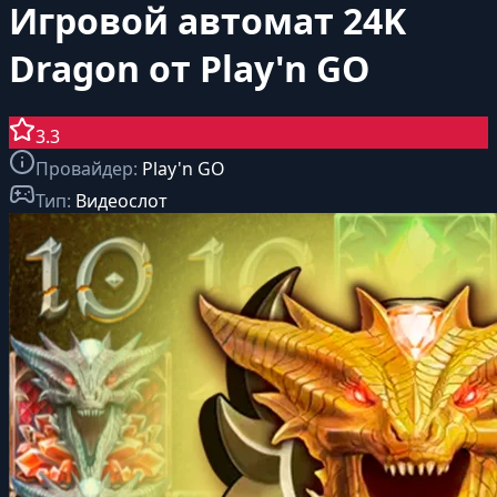
Игровой автомат 24K
Dragon от Play'n GO
3.3
Провайдер:
Play'n GO
Тип:
Видеослот