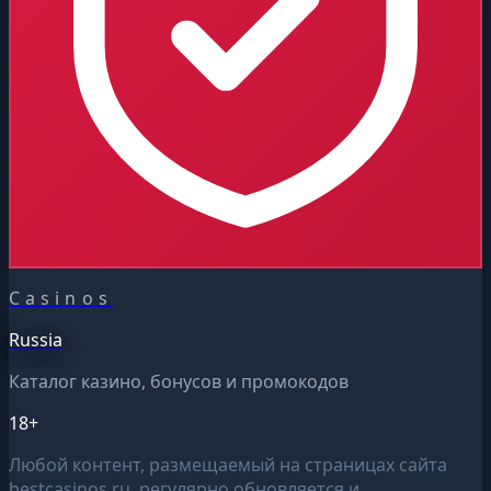
Casinos
Russia
Каталог казино, бонусов и промокодов
18+
Любой контент, размещаемый на страницах сайта
bestcasinos.ru
, регулярно обновляется и