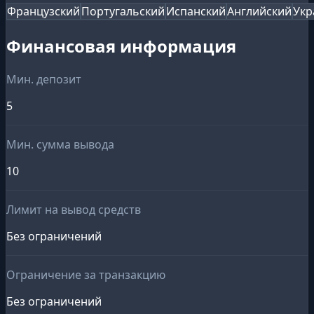
Французский
Португальский
Испанский
Английский
Укр
Финансовая информация
Мин. депозит
5
Мин. сумма вывода
10
Лимит на вывод средств
Без ограничений
Ограничение за транзакцию
Без ограничений