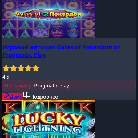
Игровой автомат Gates of Pokerdom от
Pragmatic Play
4.5
Провайдер:
Pragmatic Play
Демо
Подробнее