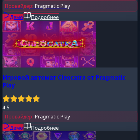
Провайдер:
Pragmatic Play
Демо
Подробнее
Игровой автомат Cleocatra от Pragmatic
Play
4.5
Провайдер:
Pragmatic Play
Демо
Подробнее