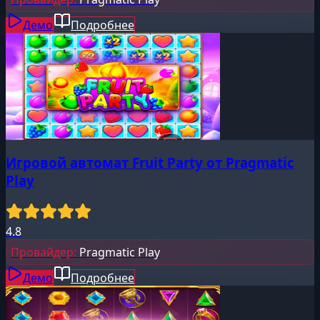
Демо
Подробнее
Игровой автомат Fruit Party от Pragmatic
Play
4.8
Провайдер:
Pragmatic Play
Демо
Подробнее