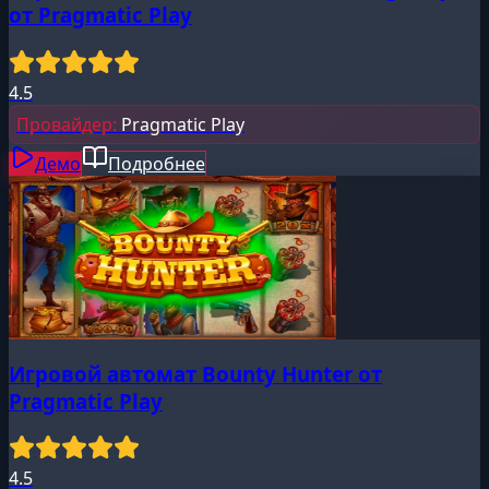
от Pragmatic Play
4.5
Провайдер:
Pragmatic Play
Демо
Подробнее
Игровой автомат Bounty Hunter от
Pragmatic Play
4.5