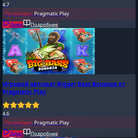
4.7
Провайдер:
Pragmatic Play
Демо
Подробнее
Игровой автомат Bigger Bass Bonanza от
Pragmatic Play
4.6
Провайдер:
Pragmatic Play
Демо
Подробнее