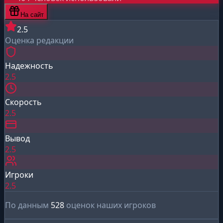
На сайт
2.5
Оценка редакции
Надежность
2.5
Скорость
2.5
Вывод
2.5
Игроки
2.5
По данным
528
оценок наших игроков