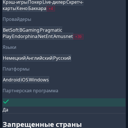
Крэш-игры
Покер
Live-дилер
Скретч-
карты
Кено
Баккара
+
4
Провайдеры
BetSoft
BGaming
Pragmatic
Play
Endorphina
NetEnt
Amusnet
+
39
Языки
Немецкий
Английский
Русский
Платформы
Android
iOS
Windows
Партнерская программа
Да
Запрещенные страны