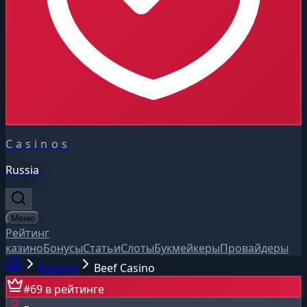
Casinos
Russia
Меню
Рейтинг
казино
Бонусы
Статьи
Слоты
Букмейкеры
Провайдеры
Казино
Beef Casino
#
69
в рейтинге