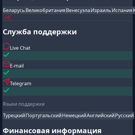
Беларусь
Великобритания
Венесуэла
Израиль
Испания
+
4
Служба поддержки
Live Chat
E-mail
Telegram
Языки поддержки
Турецкий
Португальский
Немецкий
Английский
Русский
Финансовая информация