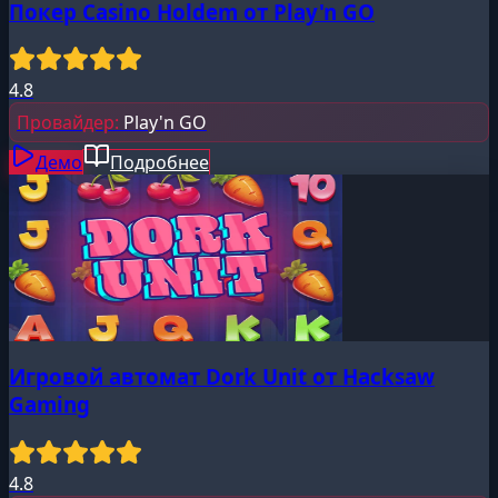
Покер Casino Holdem от Play'n GO
4.8
Провайдер:
Play'n GO
Демо
Подробнее
Игровой автомат Dork Unit от Hacksaw
Gaming
4.8