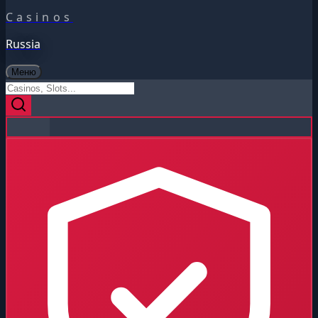
Casinos
Russia
Меню