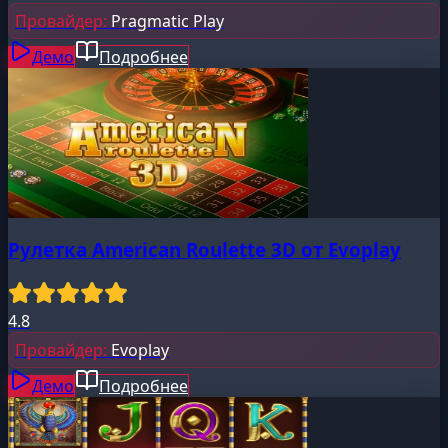
Провайдер:
Pragmatic Play
Демо
Подробнее
Рулетка American Roulette 3D от Evoplay
4.8
Провайдер:
Evoplay
Демо
Подробнее