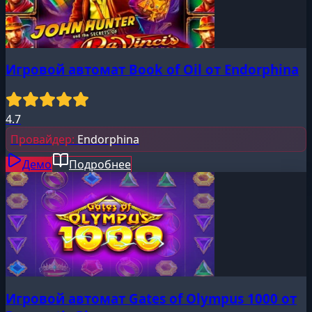
Игровой автомат Book of Oil от Endorphina
4.7
Провайдер:
Endorphina
Демо
Подробнее
Игровой автомат Gates of Olympus 1000 от