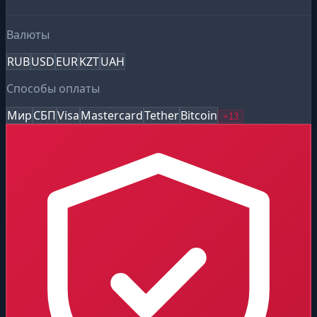
Валюты
RUB
USD
EUR
KZT
UAH
Способы оплаты
Мир
СБП
Visa
Mastercard
Tether
Bitcoin
+
13