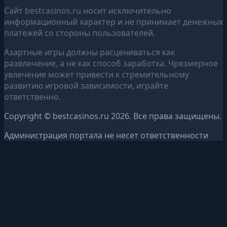
Сайт
bestcasinos.ru
носит исключительно
информационный характер и не принимает денежных
платежей со стороны пользователей.
Азартные игры должны расцениваться как
развлечение, а не как способ заработка. Чрезмерное
увлечение может привести к стремительному
развитию игровой зависимости, играйте
ответственно.
Copyright ©
bestcasinos.ru
2026
. Все права защищены.
Администрация портала не несет ответственности