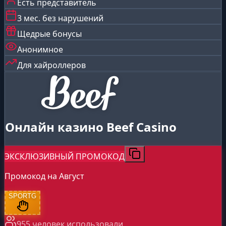
Есть представитель
3
мес. без нарушений
Щедрые бонусы
Анонимное
Для хайроллеров
Онлайн казино
Beef Casino
ЭКСКЛЮЗИВНЫЙ ПРОМОКОД
Промокод на Август
SPORTG
955
человек использовали