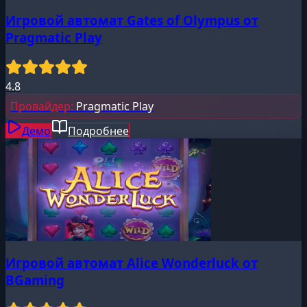
Игровой автомат Gates of Olympus от
Pragmatic Play
4.8
Провайдер:
Pragmatic Play
Демо
Подробнее
Игровой автомат Alice Wonderluck от
BGaming