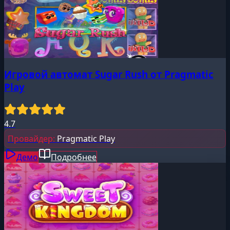
Игровой автомат Sugar Rush от Pragmatic
Play
4.7
Провайдер:
Pragmatic Play
Демо
Подробнее