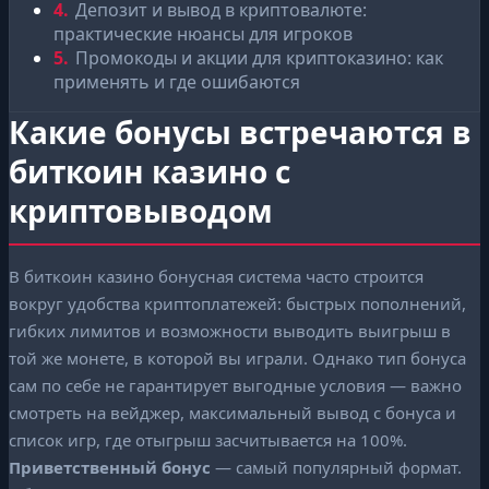
4
.
Депозит и вывод в криптовалюте:
практические нюансы для игроков
5
.
Промокоды и акции для криптоказино: как
применять и где ошибаются
Какие бонусы встречаются в
биткоин казино с
криптовыводом
В биткоин казино бонусная система часто строится
вокруг удобства криптоплатежей: быстрых пополнений,
гибких лимитов и возможности выводить выигрыш в
той же монете, в которой вы играли. Однако тип бонуса
сам по себе не гарантирует выгодные условия — важно
смотреть на вейджер, максимальный вывод с бонуса и
список игр, где отыгрыш засчитывается на 100%.
Приветственный бонус
— самый популярный формат.