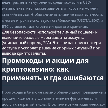
ведёт расчёт в «внутренних кредитах» или в USD-
эквиваленте, итог может зависеть от курса на момент
ставки/вывода. Чтобы снизить влияние волатильности,
многие игроки используют стейблкоины (USDT/USDC), а
BTC оставляют для стратегии долгого хранения.
Для безопасности используйте личный кошелёк и
включайте базовые меры защиты аккаунта
(уникальный пароль, 2FA). Это снижает риск потери
доступа и ускоряет решение спорных ситуаций при
выводе криптовалюты.
Промокоды и акции для
криптоказино: как
применять и где ошибаются
Промокоды в биткоин казино обычно дают повышенный
процент к депозиту, дополнительные фриспины или
доступ к закрытой акции. В отличие от «автоматических»