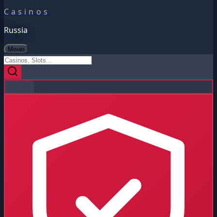
Casinos
Russia
Меню