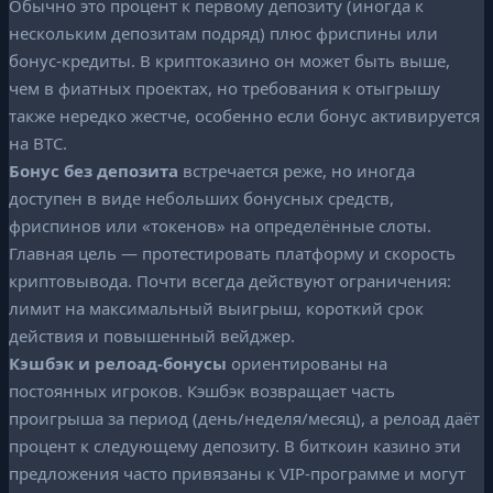
Обычно это процент к первому депозиту (иногда к
нескольким депозитам подряд) плюс фриспины или
бонус-кредиты. В криптоказино он может быть выше,
чем в фиатных проектах, но требования к отыгрышу
также нередко жестче, особенно если бонус активируется
на BTC.
Бонус без депозита
встречается реже, но иногда
доступен в виде небольших бонусных средств,
фриспинов или «токенов» на определённые слоты.
Главная цель — протестировать платформу и скорость
криптовывода. Почти всегда действуют ограничения:
лимит на максимальный выигрыш, короткий срок
действия и повышенный вейджер.
Кэшбэк и релоад-бонусы
ориентированы на
постоянных игроков. Кэшбэк возвращает часть
проигрыша за период (день/неделя/месяц), а релоад даёт
процент к следующему депозиту. В биткоин казино эти
предложения часто привязаны к VIP-программе и могут