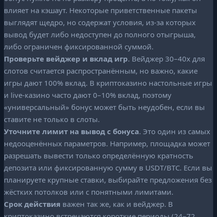
влияет на кэшаут. Некоторые приветственные пакеты
выглядят щедро, но содержат условия, из-за которых
вывод будет либо недоступен до полного отыгрыша,
либо ограничен фиксированной суммой.
Проверьте вейджер и вклад игр
. Вейджер 30–40x для
слотов считается распространённым, но важно, какие
игры дают 100% вклад. В криптоказино настольные игры
и live-казино часто дают 0–10% вклад, поэтому
«универсальный» бонус может быть неудобен, если вы
ставите не только в слоты.
Уточните лимит на вывод с бонуса
. Это один из самых
недооценённых параметров. Например, площадка может
разрешать вывести только определённую кратность
депозита или фиксированную сумму в USDT/BTC. Если вы
планируете крупные ставки, выбирайте предложения без
жёстких потолков или с понятными лимитами.
Срок действия
важен так же, как и вейджер. В
криптоказино встречаются короткие периоды (24–72