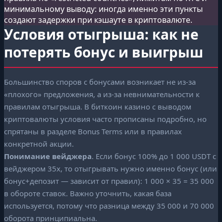
минимальному выводу: иногда именно эти пункты
создают задержки при кэшауте в криптовалюте.
Условия отыгрыша: как не
потерять бонус и выигрыш
Большинство споров с бонусами возникает не из-за
«плохого» предложения, а из-за невнимательности к
правилам отыгрыша. В биткоин казино с выводом
криптовалюты условия часто прописаны подробно, но
спрятаны в разделе Bonus Terms или в правилах
конкретной акции.
Понимание вейджера
. Если бонус 100% до 1 000 USDT с
вейджером 35x, то отыгрывать нужно именно бонус (или
бонус+депозит — зависит от правил): 1 000 × 35 = 35 000
в обороте ставок. Важно уточнить, какая база
используется, потому что разница между 35 000 и 70 000
оборота принципиальна.