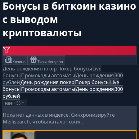
Бонусы в биткоин казино
с выводом
криптовалюты
Казино
Типы бонусов
День рождения покер
Покер бонусы
Live
бонусы
Промокоды автоматы
День рождения
300
рублей
День рождения покер
Покер бонусы
Live
бонусы
Промокоды автоматы
День рождения
300
рублей
еще +33
Пока нет данных в индексе. Синхронизируйте
Meilisearch, чтобы каталог ожил.