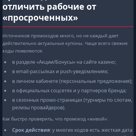
отличить рабочие от
«просроченных»
Источников промокодов много, но не каждый дает
действительно актуальные купоны. Чаще всего свежие
коды появляются:
в разделе «Акции/Бонусы» на сайте казино;
в email-рассылках и push-уведомлениях;
в личном кабинете (персональные предложения);
в официальных соцсетях и у партнеров бренда;
в сезонных промо-страницах (турниры по слотам,
релизы провайдеров).
Как быстро проверить, что промокод «живой»:
Срок действия
: у многих кодов есть жесткая дата