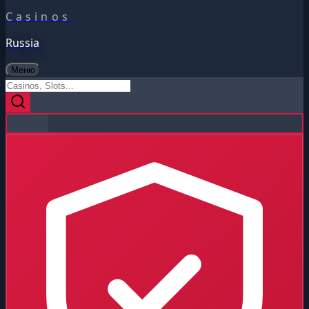
Casinos
Russia
Меню