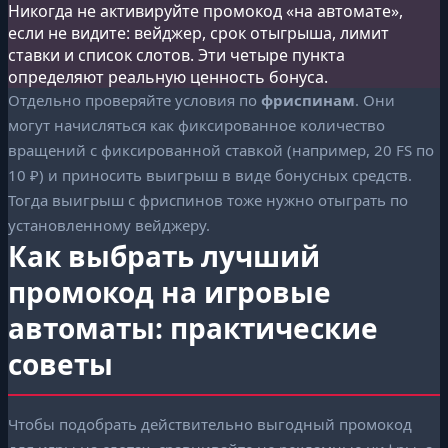
Никогда не активируйте промокод «на автомате»,
если не видите: вейджер, срок отыгрыша, лимит
ставки и список слотов. Эти четыре пункта
определяют реальную ценность бонуса.
Отдельно проверяйте условия по
фриспинам
. Они
могут начисляться как фиксированное количество
вращений с фиксированной ставкой (например, 20 FS по
10 ₽) и приносить выигрыш в виде бонусных средств.
Тогда выигрыш с фриспинов тоже нужно отыграть по
установленному вейджеру.
Как выбрать лучший
промокод на игровые
автоматы: практические
советы
Чтобы подобрать действительно выгодный промокод