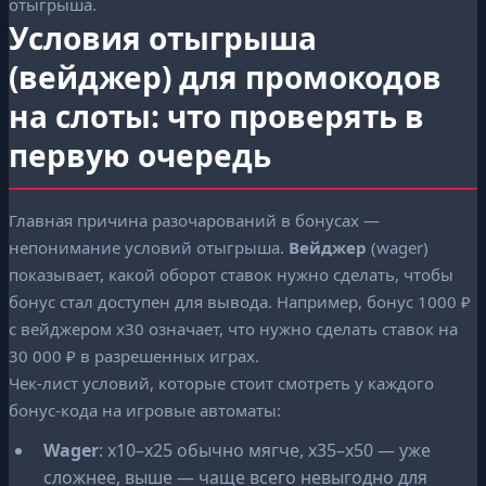
отыгрыша.
Условия отыгрыша
(вейджер) для промокодов
на слоты: что проверять в
первую очередь
Главная причина разочарований в бонусах —
непонимание условий отыгрыша.
Вейджер
(wager)
показывает, какой оборот ставок нужно сделать, чтобы
бонус стал доступен для вывода. Например, бонус 1000 ₽
с вейджером x30 означает, что нужно сделать ставок на
30 000 ₽ в разрешенных играх.
Чек-лист условий, которые стоит смотреть у каждого
бонус-кода на игровые автоматы:
Wager
: x10–x25 обычно мягче, x35–x50 — уже
сложнее, выше — чаще всего невыгодно для