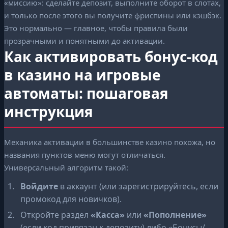
«миссию»: сделайте депозит, выполните оборот в слотах,
и только после этого вы получите фриспины или кэшбэк.
Это нормально — главное, чтобы правила были
прозрачными и понятными до активации.
Как активировать бонус-код
в казино на игровые
автоматы: пошаговая
инструкция
Механика активации в большинстве казино похожа, но
названия пунктов меню могут отличаться.
Универсальный алгоритм такой:
Войдите
в аккаунт (или зарегистрируйтесь, если
промокод для новичков).
Откройте раздел
«Касса»
или
«Пополнение»
(если код привязан к депозиту) либо «Бонусы/