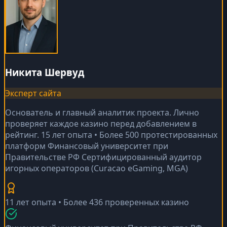
Никита Шервуд
Эксперт сайта
Основатель и главный аналитик проекта. Лично
проверяет каждое казино перед добавлением в
рейтинг. 15 лет опыта • Более 500 протестированных
платформ Финансовый университет при
Правительстве РФ Сертифицированный аудитор
игорных операторов (Curacao eGaming, MGA)
11 лет опыта • Более 436 проверенных казино