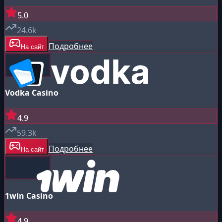
5.0
24.6k
Подробнее
На сайт
Vodka Casino
4.9
59.3k
Подробнее
На сайт
1win Casino
4.9