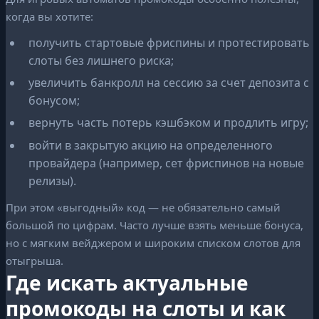
когда вы хотите:
получить стартовые фриспины и протестировать
слоты без лишнего риска;
увеличить банкролл на сессию за счет депозита с
бонусом;
вернуть часть потерь кэшбэком и продлить игру;
войти в закрытую акцию на определенного
провайдера (например, сет фриспинов на новые
релизы).
При этом «выгодный» код — не обязательно самый
большой по цифрам. Часто лучше взять меньше бонуса,
но с мягким вейджером и широким списком слотов для
отыгрыша.
Где искать актуальные
промокоды на слоты и как