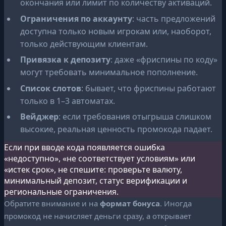
окончания или лимит по количеству активаций.
Ограничения по аккаунту
: часть предложений
доступна только новым игрокам или, наоборот,
только действующим клиентам.
Привязка к депозиту
: даже «фриспины по коду»
могут требовать минимальное пополнение.
Список слотов
: бывает, что фриспины работают
только в 1–3 автоматах.
Вейджер
: если требования отыгрыша слишком
высокие, реальная ценность промокода падает.
Если при вводе кода появляется ошибка
«недоступно», «не соответствует условиям» или
«истек срок», не спешите: проверьте валюту,
минимальный депозит, статус верификации и
региональные ограничения.
Обратите внимание и на
формат бонуса
. Иногда
промокод не начисляет деньги сразу, а открывает