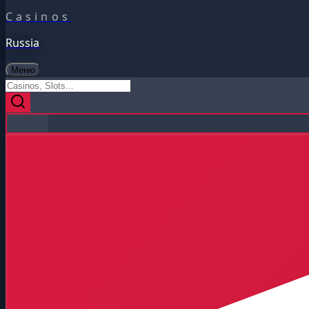
Casinos
Russia
Меню