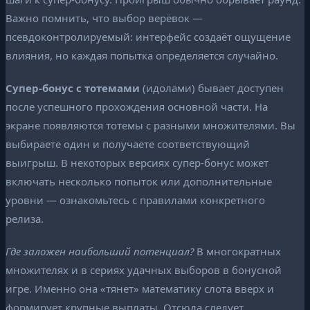
Важно помнить, что выбор верёвок —
псевдоконтролируемый: интерфейс создаёт ощущение
влияния, но каждая попытка определяется случайно.
Супер-бонус с тотемами
(идолами) бывает доступен
после успешного прохождения основной части. На
экране появляются тотемы с разными множителями. Вы
выбираете один и получаете соответствующий
выигрыш. В некоторых версиях супер-бонус может
включать несколько попыток или дополнительные
уровни — ознакомьтесь с правилами конкретного
релиза.
Где заложен наибольший потенциал?
В многократных
множителях и в сериях удачных выборов в бонусной
игре. Именно она «тянет» математику слота вверх и
формирует крупные выплаты. Отсюда следует