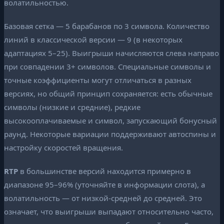
волатильностью.
Базовая сетка — 5 барабанов по 3 символа. Количество
линий в классической версии — 9 (в некоторых
адаптациях 5–25). Выигрыши начисляются слева направо
при совпадении 3+ символов. Специальные символы и
точные коэффициенты могут отличаться в разных
версиях, но общий принцип сохраняется: есть обычные
символы (низкие и средние), редкие
высокооплачиваемые и символ, запускающий бонусный
раунд. Некоторые вариации поддерживают автоспины и
настройку скоростей вращения.
RTP
в большинстве версий находится примерно в
диапазоне 95–96% (уточняйте в информации слота), а
волатильность — от низкой-средней до средней. Это
означает, что выигрыши выпадают относительно часто,