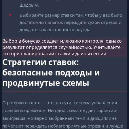
щедрым.
Выбирайте размер ставки так, чтобы у вас было
достаточно попыток переждать сухой отрезок и
дождаться качественного раунда.
Выбор в бонусах создаёт иллюзию контроля, однако
результат определяется случайностью. Учитывайте
это при планировании ставки и длины сессии.
Стратегии ставок:
безопасные подходы и
продвинутые схемы
Стратегии в слоте — это, по сути, система управления
ставкой и временем. Ни одна схема не даёт гарантии
выигрыша, но верно выбранный темп и дисциплина
помогают переждать неблагоприятные отрезки и лучше