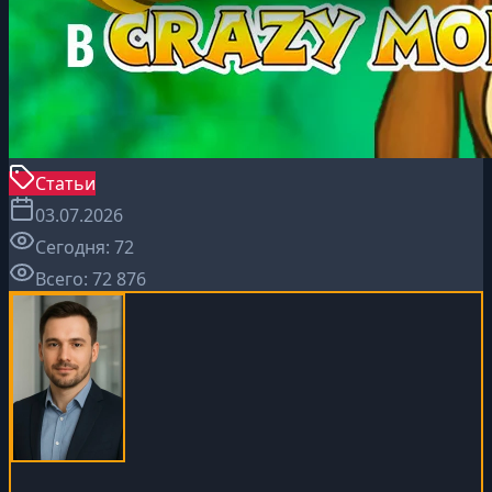
Статьи
03.07.2026
Сегодня:
72
Всего:
72 876