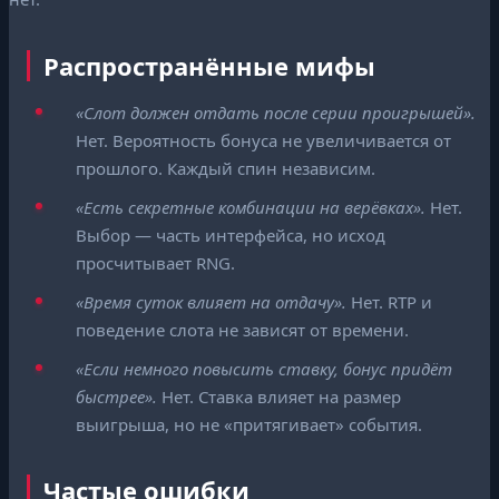
Распространённые мифы
«Слот должен отдать после серии проигрышей».
Нет. Вероятность бонуса не увеличивается от
прошлого. Каждый спин независим.
«Есть секретные комбинации на верёвках».
Нет.
Выбор — часть интерфейса, но исход
просчитывает RNG.
«Время суток влияет на отдачу».
Нет. RTP и
поведение слота не зависят от времени.
«Если немного повысить ставку, бонус придёт
быстрее».
Нет. Ставка влияет на размер
выигрыша, но не «притягивает» события.
Частые ошибки