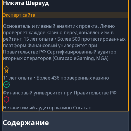
Никита Шервуд
Эксперт сайта
Основатель и главный аналитик проекта. Лично
проверяет каждое казино перед добавлением в
рейтинг. 15 лет опыта • Более 500 протестированных
платформ Финансовый университет при
Правительстве РФ Сертифицированный аудитор
игорных операторов (Curacao eGaming, MGA)
11 лет опыта • Более 436 проверенных казино
Финансовый университет при Правительстве РФ
Независимый аудитор казино Curacao
Содержание