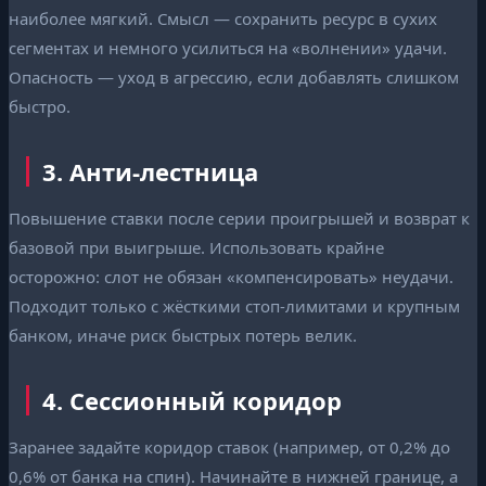
наиболее мягкий. Смысл — сохранить ресурс в сухих
сегментах и немного усилиться на «волнении» удачи.
Опасность — уход в агрессию, если добавлять слишком
быстро.
3. Анти-лестница
Повышение ставки после серии проигрышей и возврат к
базовой при выигрыше. Использовать крайне
осторожно: слот не обязан «компенсировать» неудачи.
Подходит только с жёсткими стоп-лимитами и крупным
банком, иначе риск быстрых потерь велик.
4. Сессионный коридор
Заранее задайте коридор ставок (например, от 0,2% до
0,6% от банка на спин). Начинайте в нижней границе, а