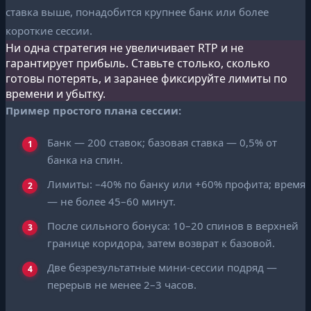
ставка выше, понадобится крупнее банк или более
короткие сессии.
Ни одна стратегия не увеличивает RTP и не
гарантирует прибыль. Ставьте столько, сколько
готовы потерять, и заранее фиксируйте лимиты по
времени и убытку.
Пример простого плана сессии:
Банк — 200 ставок; базовая ставка — 0,5% от
банка на спин.
Лимиты: –40% по банку или +60% профита; время
— не более 45–60 минут.
После сильного бонуса: 10–20 спинов в верхней
границе коридора, затем возврат к базовой.
Две безрезультатные мини-сессии подряд —
перерыв не менее 2–3 часов.