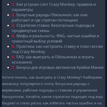
1
.
Как устроен слот Crazy Monkey: правила и
параметры
2
.
Бонусные раунды Obезьянок: как они
работают и где спрятан потенциал
3
.
Стратегии ставок: безопасные подходы и
продвинутые схемы
4
.
Мифы и реальность: RNG, частые ошибки и
грамотный выбор условий
5
.
Практика: как настроить ставку и план сессии
под Crazy Monkey
6
.
FAQ: как выиграть в Обезьянках и играть
осознанно
7
.
Бонусы для игровых автоматов Крейзи Манки
Хотите понять, как выиграть в Crazy Monkey? Разбираем
механику популярного слота, бонусные раунды с
верёвками, рабочие подходы к ставкам и управление
банкроллом. Узнайте, какие стратегии подходят под ваш
бюджет и стиль риска, как избегать частых ошибок и на