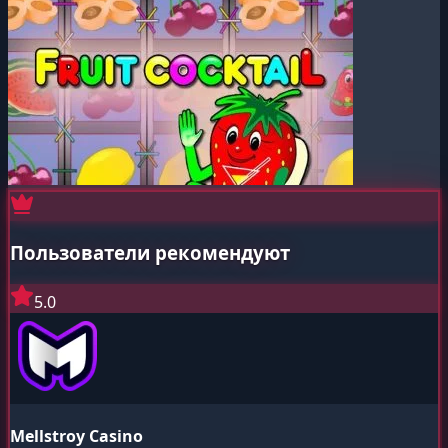
Пользователи рекомендуют
5.0
Mellstroy Casino