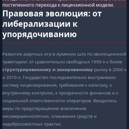
постепенного перехода к лицензионной модели.
Правовая эволюция: от
либерализации к
упорядочиванию
Развитие азартных игр в Армении шло по эволюционной
траектории: от сравнительно свободных 1990‑х к более
структурированному и зонированному
рынку в 2000‑х
и 2010‑х. Государство последовательно выстраивало
систему лицензирования, требования к капиталу, к
внутреннему контролю, к прозрачности финансов и к
социальной ответственности операторов. Вводились
меры по предотвращению вовлечения
несовершеннолетних, отмывания средств и
недобросовестных практик.