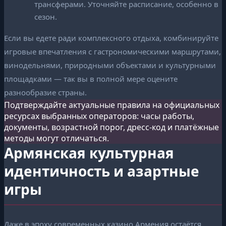
трансферами. Уточняйте расписание, особенно в
сезон.
Если вы едете ради комплексного отдыха, комбинируйте
игровые впечатления с гастрономическими маршрутами,
винодельнями, природными объектами и культурными
площадками — так вы в полной мере оцените
разнообразие страны.
Подтверждайте актуальные правила на официальных
ресурсах выбранных операторов: часы работы,
документы, возрастной порог, дресс‑код и платёжные
методы могут отличаться.
Армянская культурная
идентичность и азартные
игры
Даже в эпоху современных казино Армения остаётся