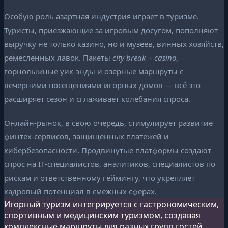
Особую роль азартная индустрия играет в туризме.
Туристы, приезжающие за игровым досугом, пополняют
выручку не только казино, но и музеев, винных хозяйств,
ремесленных лавок. Пакеты
city break + casino
,
горнолыжные уик‑энды и озёрные маршруты с
вечерними посещениями игорных домов — всё это
расширяет сезон и сглаживает колебания спроса.
Онлайн‑рынок, в свою очередь, стимулирует развитие
финтех‑сервисов, защищённых платежей и
кибербезопасности. Продвинутые платформы создают
спрос на IT‑специалистов, аналитиков, специалистов по
рискам и ответственному геймингу, что укрепляет
кадровый потенциал в смежных сферах.
Игорный туризм интегрируется с гастрономическим,
спортивным и медицинским туризмом, создавая
комплексные маршруты для разных групп гостей.