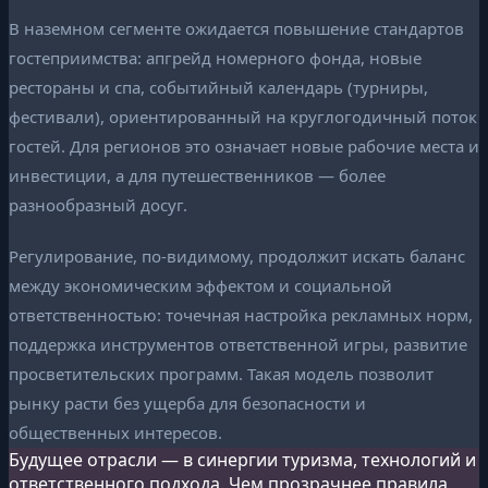
В наземном сегменте ожидается повышение стандартов
гостеприимства: апгрейд номерного фонда, новые
рестораны и спа, событийный календарь (турниры,
фестивали), ориентированный на круглогодичный поток
гостей. Для регионов это означает новые рабочие места и
инвестиции, а для путешественников — более
разнообразный досуг.
Регулирование, по‑видимому, продолжит искать баланс
между экономическим эффектом и социальной
ответственностью: точечная настройка рекламных норм,
поддержка инструментов ответственной игры, развитие
просветительских программ. Такая модель позволит
рынку расти без ущерба для безопасности и
общественных интересов.
Будущее отрасли — в синергии туризма, технологий и
ответственного подхода. Чем прозрачнее правила,