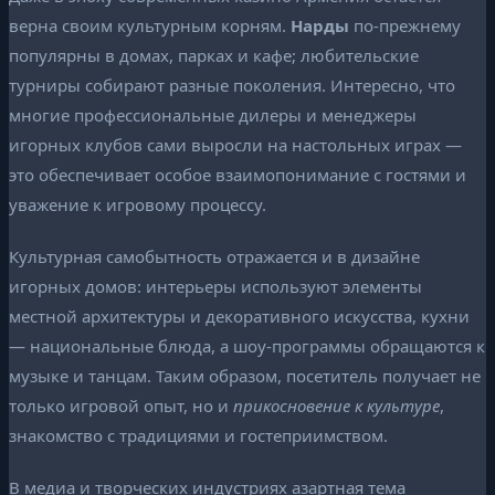
верна своим культурным корням.
Нарды
по‑прежнему
популярны в домах, парках и кафе; любительские
турниры собирают разные поколения. Интересно, что
многие профессиональные дилеры и менеджеры
игорных клубов сами выросли на настольных играх —
это обеспечивает особое взаимопонимание с гостями и
уважение к игровому процессу.
Культурная самобытность отражается и в дизайне
игорных домов: интерьеры используют элементы
местной архитектуры и декоративного искусства, кухни
— национальные блюда, а шоу‑программы обращаются к
музыке и танцам. Таким образом, посетитель получает не
только игровой опыт, но и
прикосновение к культуре
,
знакомство с традициями и гостеприимством.
В медиа и творческих индустриях азартная тема