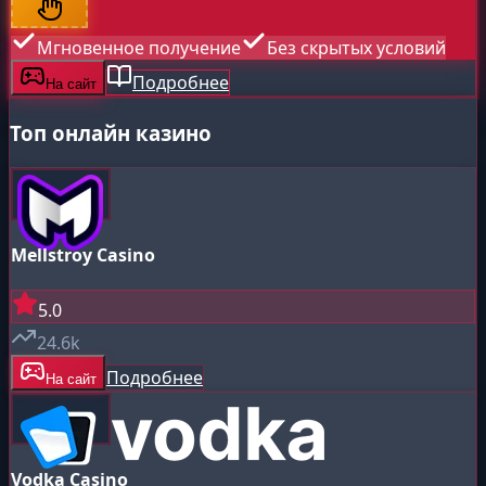
Мгновенное получение
Без скрытых условий
Подробнее
На сайт
Топ онлайн казино
Mellstroy Casino
5.0
24.6k
Подробнее
На сайт
Vodka Casino