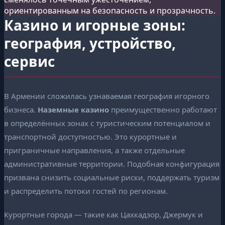
ориентированным на безопасность и прозрачность.
Казино и игорные зоны:
география, устройство,
сервис
В Армении сложилась узнаваемая география игорного
бизнеса.
Наземные казино
преимущественно работают
в определённых зонах с туристическим потенциалом и
транспортной доступностью. Это курортные и
приграничные направления, а также отдельные
административные территории. Подобная конфигурация
призвана снизить социальные риски, поддержать туризм
и распределить потоки гостей по регионам.
Курортные города — такие как Цахкадзор, Джермук и