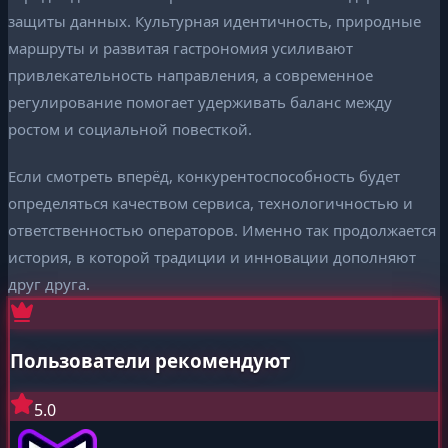
защиты данных. Культурная идентичность, природные
маршруты и развитая гастрономия усиливают
привлекательность направления, а современное
регулирование помогает удерживать баланс между
ростом и социальной повесткой.
Если смотреть вперёд, конкурентоспособность будет
определяться качеством сервиса, технологичностью и
ответственностью операторов. Именно так продолжается
история, в которой традиции и инновации дополняют
друг друга.
Пользователи рекомендуют
5.0