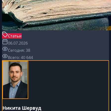
Статьи
06.07.2026
Сегодня:
38
Всего:
40 644
Никита Шервуд