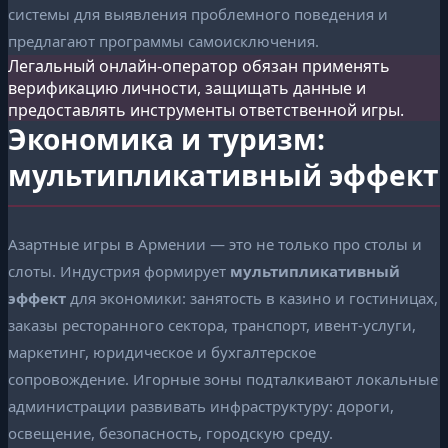
системы для выявления проблемного поведения и
предлагают программы самоисключения.
Легальный онлайн-оператор обязан применять
верификацию личности, защищать данные и
предоставлять инструменты ответственной игры.
Экономика и туризм:
мультипликативный эффект
Азартные игры в Армении — это не только про столы и
слоты. Индустрия формирует
мультипликативный
эффект
для экономики: занятость в казино и гостиницах,
заказы ресторанного сектора, транспорт, ивент‑услуги,
маркетинг, юридическое и бухгалтерское
сопровождение. Игорные зоны подталкивают локальные
администрации развивать инфраструктуру: дороги,
освещение, безопасность, городскую среду.