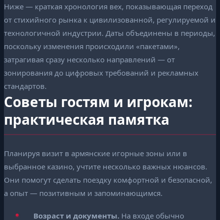
Ниже — краткая хронология вех, показывающая переход
от стихийного рынка к цивилизованной, регулируемой и
технологичной индустрии. Даты объединены в периоды,
поскольку изменения происходили «пакетами»,
затрагивая сразу несколько направлений — от
зонирования до цифровых требований и рекламных
стандартов.
Советы гостям и игрокам:
практическая памятка
Планируя визит в армянские игорные зоны или в
выбранное казино, учтите несколько важных нюансов.
Они помогут сделать поездку комфортной и безопасной,
а опыт — позитивным и запоминающимся.
Возраст и документы.
На входе обычно