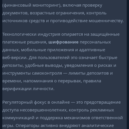
(финансовый мониторинг), включая проверку
документов, возрастные ограничения, контроль
источников средств и противодействие мошенничеству.
Технологически индустрия опирается на защищённые
платежные решения,
шифрование
персональных
данных, мобильные приложения и адаптивные
веб‑версии. Для пользователей это означает быстрые
депозиты, удобные выводы, уведомления о рисках и
инструменты самоконтроля — лимиты депозитов и
времени, напоминания о перерывах, правила
верификации личности.
Регуляторный фокус в онлайне — это предотвращение
доступа несовершеннолетних, контроль рекламных
коммуникаций и поддержка механизмов ответственной
игры. Операторы активно внедряют аналитические