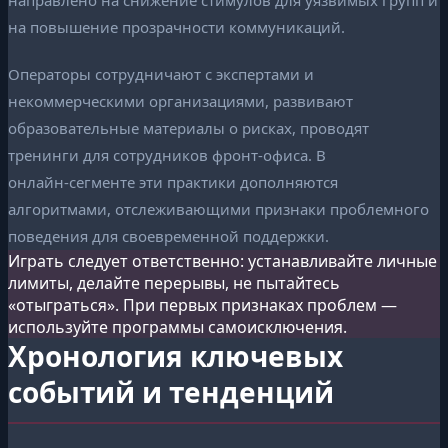
направлено на снижение стимулов для уязвимых групп и
на повышение прозрачности коммуникаций.
Операторы сотрудничают с экспертами и
некоммерческими организациями, развивают
образовательные материалы о рисках, проводят
тренинги для сотрудников фронт‑офиса. В
онлайн‑сегменте эти практики дополняются
алгоритмами, отслеживающими признаки проблемного
поведения для своевременной поддержки.
Играть следует ответственно: устанавливайте личные
лимиты, делайте перерывы, не пытайтесь
«отыграться». При первых признаках проблем —
используйте программы самоисключения.
Хронология ключевых
событий и тенденций