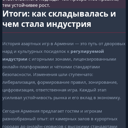
тем устойчивее рост.
Итоги: как складывалась и
чем стала индустрия
История азартных игр в Армении — это путь от дворовых
нард и культурных посиделок к
регулируемой
индустрии
с игорными зонами, лицензированными
онлайн‑платформами и чёткими стандартами
безопасности. Изменения шли ступенчато:
либерализация, формирование правил, зонирование,
цифровизация, ответственная игра. Каждый этап
усиливал устойчивость рынка и его вклад в экономику.
Сегодня Армения предлагает гостям и игрокам
разнообразный опыт: от камерных залов в курортных
городах до онлайн‑сервисов с высокими стандартами