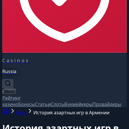
Casinos
Russia
Меню
Рейтинг
казино
Бонусы
Статьи
Слоты
Букмейкеры
Провайдеры
Блог
История азартных игр в Армении
История азартных игр в