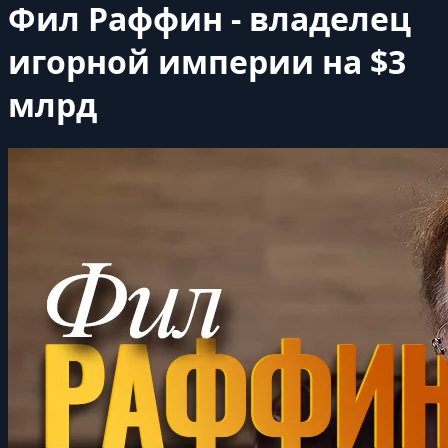
Фил Раффин - владелец
игорной империи на $3
млрд