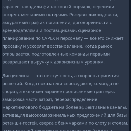
заранее наводили финансовый порядок, пережили
шторм с меньшими потерями. Резервы ликвидности,
аккуратный график погашений, договорённости с
арендодателями и поставщиками, сценарное
планирование по CAPEX и персоналу — всё это снижает
просадку и ускоряет восстановление. Когда рынок
открывается, подготовленные команды первыми
возвращают выручку к докризисным уровням.
Дисциплина — это не скучность, а скорость принятия
решений. Когда показатели «проседают», команда не
спорит, а включает заранее прописанные триггеры:
заморозка части затрат, перераспределение
маркетингового бюджета на более эффективные каналы,
активация высокомаржинальных предложений для базы
ретеншн‑гостей, сверка с бенчмарками по слоту и столам.
Именно такой менеджмент и сделал имя Раффину.