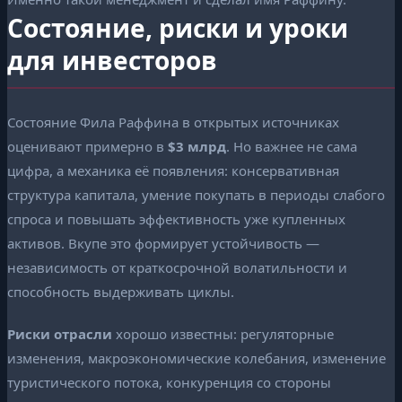
Состояние, риски и уроки
для инвесторов
Состояние Фила Раффина в открытых источниках
оценивают примерно в
$3 млрд
. Но важнее не сама
цифра, а механика её появления: консервативная
структура капитала, умение покупать в периоды слабого
спроса и повышать эффективность уже купленных
активов. Вкупе это формирует устойчивость —
независимость от краткосрочной волатильности и
способность выдерживать циклы.
Риски отрасли
хорошо известны: регуляторные
изменения, макроэкономические колебания, изменение
туристического потока, конкуренция со стороны