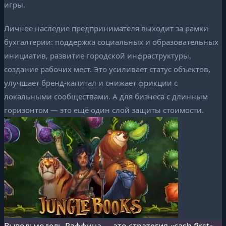
игры.
Личное наследие предпринимателя выходит за рамки
бухгалтерии: поддержка социальных и образовательных
инициатив, развитие городской инфраструктуры,
создание рабочих мест. Это усиливает статус объектов,
улучшает бренд‑капитал и снижает фрикции с
локальными сообществами. А для бизнеса с длинным
горизонтом — это ещё один слой защиты стоимости.