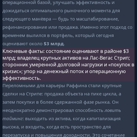
операционной базой, улучшать эффективность и
дожидаться оптимального рыночного момента для
следующего манёвра — будь то масштабирование,
рефинансирование или продажа. Именно этот подход со
временем вылился в портфель, который сегодня
оценивают около
$3 млрд
.
Ключевые факты: состояние оценивают в районе $3
млрд; владелец крупных активов на Лас‑Вегас Стрип;
сторонник умеренной долговой нагрузки и «покупок в
кризис»; упор на денежный поток и операционную
эффективность.
Переломными для карьеры Раффина стали крупные
сделки на Стрипе: продажа объекта на пике цикла, а
затем покупки в более сдержанной фазе рынка. Он
неоднократно демонстрировал способность
ловить
тайминг
: выходить из актива, когда капитализация
высока, и входить, когда есть пространство для
перезапуска и повышения доходности. Это сочетание