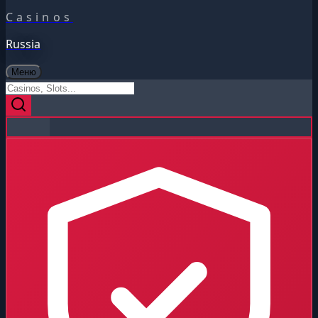
Casinos
Russia
Меню