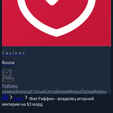
Casinos
Russia
Меню
Рейтинг
казино
Бонусы
Статьи
Слоты
Букмейкеры
Провайдеры
Блог
Фил Раффин - владелец игорной
империи на $3 млрд