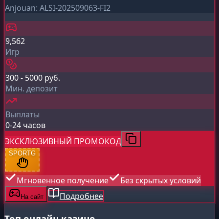
Anjouan: ALSI-202509063-FI2
9,562
Игр
300 - 5000
руб.
Мин. депозит
Выплаты
0-24 часов
ЭКСКЛЮЗИВНЫЙ ПРОМОКОД
SPORTG
Мгновенное получение
Без скрытых условий
Подробнее
На сайт
Топ онлайн казино