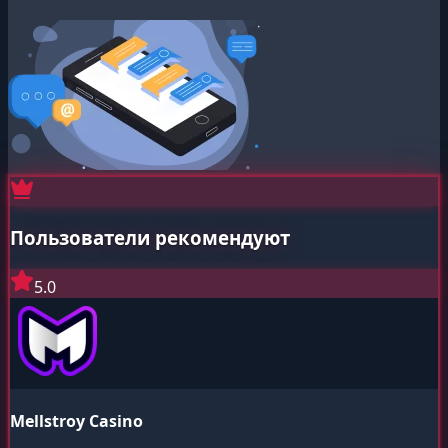
Пользователи рекомендуют
5.0
Mellstroy Casino