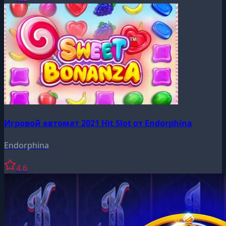
Игровой автомат 2021 Hit Slot от Endorphina
Endorphina
4.6