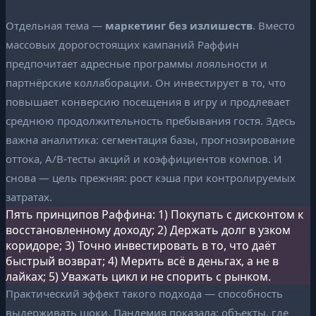
Отдельная тема —
маркетинг без излишеств
. Вместо
массовых дорогостоящих кампаний Раффин
предпочитает адресные программы лояльности и
партнёрские коллаборации. Он инвестирует в то, что
повышает конверсию посещения в игру и продлевает
среднюю продолжительность пребывания гостя. Здесь
важна аналитика: сегментация базы, прогнозирование
оттока, A/B‑тесты акций и коэффициентов компов. И
снова — цель прежняя: рост кэша при контролируемых
затратах.
Пять принципов Раффина: 1) Покупать с дисконтом к
восстановленному доходу; 2) Держать долг в узком
коридоре; 3) Точно инвестировать в то, что даёт
быстрый возврат; 4) Мерить всё в деньгах, а не в
лайках; 5) Уважать цикл и не спорить с рынком.
Практический эффект такого подхода — способность
выдерживать шоки. Пандемия показала: объекты, где