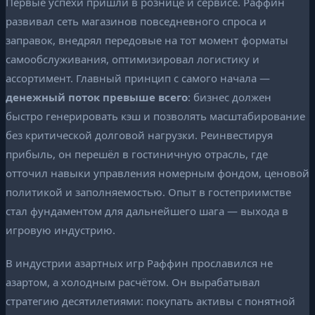
Первые успехи пришли в рознице и сервисе. Раффин
развивал сеть магазинов повседневного спроса и
заправок, внедрял передовые на тот момент форматы
самообслуживания, оптимизировал логистику и
ассортимент. Главный принцип с самого начала —
денежный поток превыше всего
: бизнес должен
быстро генерировать кэш и позволять масштабирование
без критической долговой нагрузки. Реинвестируя
прибыль, он перешёл в гостиничную отрасль, где
отточил навыки управления номерным фондом, ценовой
политикой и заполняемостью. Опыт в гостеприимстве
стал фундаментом для дальнейшего шага — выхода в
игровую индустрию.
В индустрии азартных игр Раффин прославился не
азартом, а холодным расчётом. Он вырабатывал
стратегию десятилетиями: покупать активы с понятной