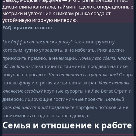
Вывод: модель Раффина — это стратегия «cash first».
Дисциплина капитала, тайминг сделок, операционные
метрики и уважение к циклам рынка создают
устойчивую игорную империю.
FAQ: краткие ответы
Как Раффин относитcя к риску?
Как к инструменту,
которым нужно управлять, а не избегать. Риск должен
приносить премию, а не эмоции.
Почему его сделки часто
обсуждают?
Из‑за точного тайминга: продавал на пике,
покупал в просадке.
Что отличает его управление?
Опора
на кэш‑флоу и строгая дисциплина затрат.
Какие активы
ключевые сегодня?
Крупные курорты на Лас‑Вегас Стрип и
диверсифицирующие гостиничные проекты.
Главный
урок для индустрии?
Создавайте портфель потоков, а не
зависимость от одного канала дохода.
Семья и отношение к работе