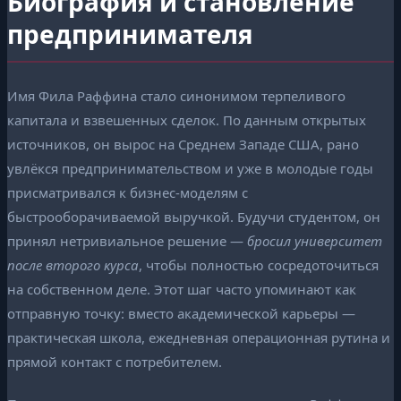
Биография и становление
предпринимателя
Имя Фила Раффина стало синонимом терпеливого
капитала и взвешенных сделок. По данным открытых
источников, он вырос на Среднем Западе США, рано
увлёкся предпринимательством и уже в молодые годы
присматривался к бизнес‑моделям с
быстрооборачиваемой выручкой. Будучи студентом, он
принял нетривиальное решение —
бросил университет
после второго курса
, чтобы полностью сосредоточиться
на собственном деле. Этот шаг часто упоминают как
отправную точку: вместо академической карьеры —
практическая школа, ежедневная операционная рутина и
прямой контакт с потребителем.