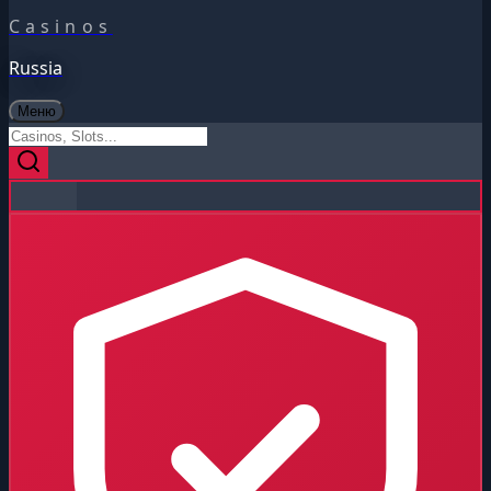
Casinos
Russia
Меню