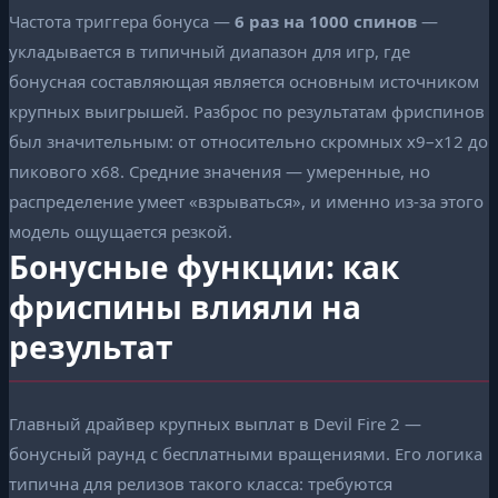
Частота триггера бонуса —
6 раз на 1000 спинов
—
укладывается в типичный диапазон для игр, где
бонусная составляющая является основным источником
крупных выигрышей. Разброс по результатам фриспинов
был значительным: от относительно скромных х9–х12 до
пикового х68. Средние значения — умеренные, но
распределение умеет «взрываться», и именно из-за этого
модель ощущается резкой.
Бонусные функции: как
фриспины влияли на
результат
Главный драйвер крупных выплат в Devil Fire 2 —
бонусный раунд с бесплатными вращениями. Его логика
типична для релизов такого класса: требуются