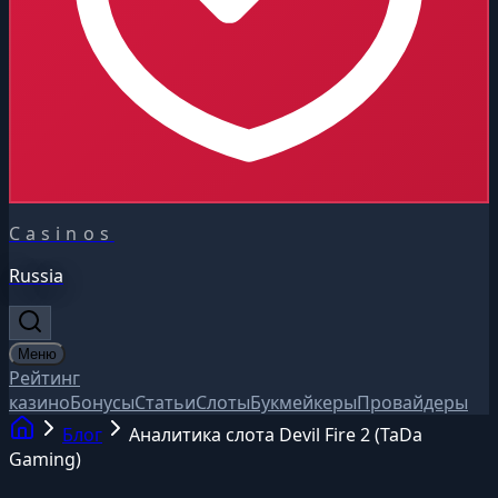
Casinos
Russia
Меню
Рейтинг
казино
Бонусы
Статьи
Слоты
Букмейкеры
Провайдеры
Блог
Аналитика слота Devil Fire 2 (TaDa
Gaming)