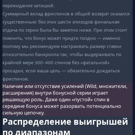
пережидание затиший.
Суммарный вклад фриспинов в общий возврат оказался
существенным: без этих шести эпизодов финальная
отдача по серии была бы заметно ниже. При этом стоит
помнить, что бонус может придти поздно — именно
поэтому мы рекомендуем настраивать размер ставки
относительно банкролла так, чтобы выдерживать по
крайней мере 300–400 спинов без «фатальной»
просадки, если ваша цель — обязательно дождаться
фриспинов.
Наличие или отсутствие усилений (Wild, множители,
расширения) внутри бонусной серии играет
решающую роль. Даже один «пустой» спин в
середине бонуса может разорвать потенциально
сильную цепочку.
Распределение выигрышей
по диапазонам