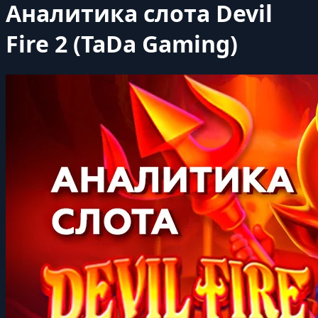
Аналитика слота Devil
Fire 2 (TaDa Gaming)