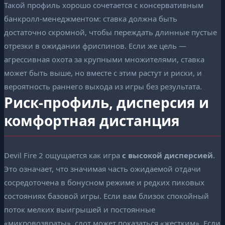
Такой профиль хорошо сочетается с консервативным
банкролл-менеджментом: ставка должна быть
достаточно скромной, чтобы переждать длинные пустые
отрезки в ожидании фриспинов. Если же цель —
агрессивная охота за крупными множителями, ставка
может быть выше, но вместе с этим растут и риски, и
вероятность раннего выхода из игры без результата.
Риск-профиль, дисперсия и
комфортная дистанция
Devil Fire 2 ощущается как игра
с высокой дисперсией
.
Это означает, что значимая часть ожидаемой отдачи
сосредоточена в бонусном режиме и редких пиковых
состояниях базовой игры. Если вам близок спокойный
поток мелких выигрышей и постоянные
«микровозвраты», слот может показаться «жестким». Если