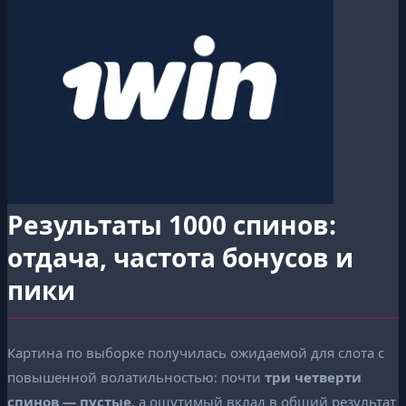
Результаты 1000 спинов:
отдача, частота бонусов и
пики
Картина по выборке получилась ожидаемой для слота с
повышенной волатильностью: почти
три четверти
спинов — пустые
, а ощутимый вклад в общий результат