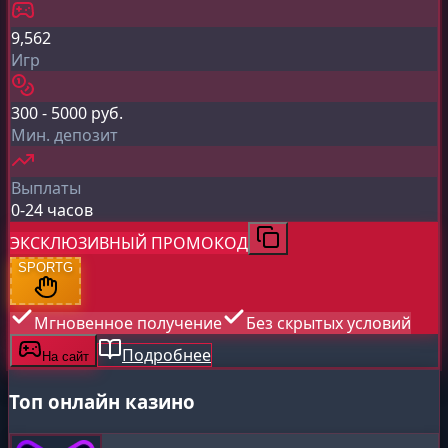
9,562
Игр
300 - 5000
руб.
Мин. депозит
Выплаты
0-24 часов
ЭКСКЛЮЗИВНЫЙ ПРОМОКОД
SPORTG
Мгновенное получение
Без скрытых условий
Подробнее
На сайт
Топ онлайн казино