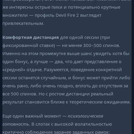
же интересны острые пики и потенциально крупные
множители — профиль Devil Fire 2 выглядит
привлекательным.
Комфортная дистанция
для одной сессии (при
фиксированной ставке) — не менее 300–500 спинов.
Именно на этом промежутке выше шанс увидеть хотя бы
один бонус, а лучше — два, что дает представление о
«средней» отдаче. Разумеется, поведение конкретной
сессии останется случайным, и бонус может прийти либо
очень рано, либо очень поздно, вплоть до отсутствия за
все 500 спинов. Но с ростом дистанции реальный
результат становится ближе к теоретическим ожиданиям.
Еще один важный момент —
психологическая
готовность
. В слотах с высокой волатильностью
критично соблюдение заранее заданных рамок: