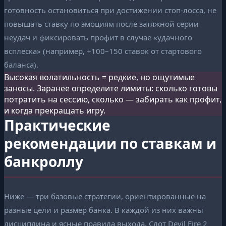
готовность остановиться при достижении стоп-лосса, не
повышать ставку по эмоциям после затяжной серии
неудач и фиксировать профит в случае «удачного
всплеска» (например, +100–150 ставок от стартового
баланса).
Высокая волатильность = редкие, но ощутимые
заносы. Заранее определите лимиты: сколько готовы
потратить на сессию, сколько — забирать как профит,
и когда прекращать игру.
Практические
рекомендации по ставкам и
банкроллу
Ниже — три базовые стратегии, ориентированные на
разные цели и размер банка. В каждой из них важны
дисциплина и ясные правила выхода. Слот Devil Fire 2