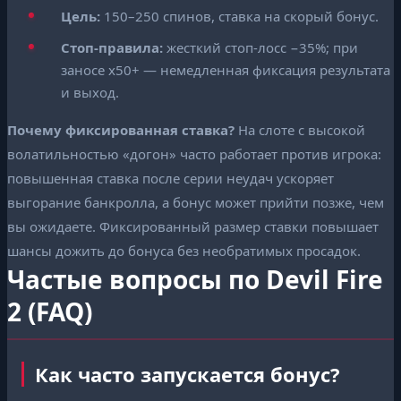
Цель:
150–250 спинов, ставка на скорый бонус.
Стоп-правила:
жесткий стоп-лосс −35%; при
заносе х50+ — немедленная фиксация результата
и выход.
Почему фиксированная ставка?
На слоте с высокой
волатильностью «догон» часто работает против игрока:
повышенная ставка после серии неудач ускоряет
выгорание банкролла, а бонус может прийти позже, чем
вы ожидаете. Фиксированный размер ставки повышает
шансы дожить до бонуса без необратимых просадок.
Частые вопросы по Devil Fire
2 (FAQ)
Как часто запускается бонус?