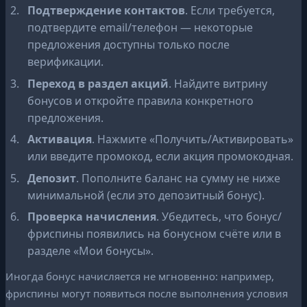
Подтверждение контактов
. Если требуется,
подтвердите email/телефон — некоторые
предложения доступны только после
верификации.
Переход в раздел акций
. Найдите витрину
бонусов и откройте правила конкретного
предложения.
Активация
. Нажмите «Получить/Активировать»
или введите промокод, если акция промокодная.
Депозит
. Пополните баланс на сумму не ниже
минимальной (если это депозитный бонус).
Проверка начисления
. Убедитесь, что бонус/
фриспины появились на бонусном счёте или в
разделе «Мои бонусы».
Иногда бонус начисляется не мгновенно: например,
фриспины могут появиться после выполнения условия