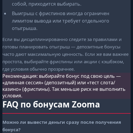
собой, приходится выбирать.
Выигрыш с фриспинов иногда ограничен
лимитом вывода или требует отдельного
отыгрыша.
Если вы дисциплинированно следите за правилами и
готовы планировать отыгрыш — депозитные бонусы
часто дают максимальную ценность. Если же вам важнее
простота, выбирайте фриспины или акции с кэшбэком,
где условия обычно прозрачнее.
Рекомендация: выбирайте бонус под свою цель —
«длинная сессия» (депозитный) или «тест слота/
казино» (фриспины). Так меньше риск не выполнить
условия.
FAQ по бонусам Zooma
Можно ли вывести деньги сразу после получения
бонуса?