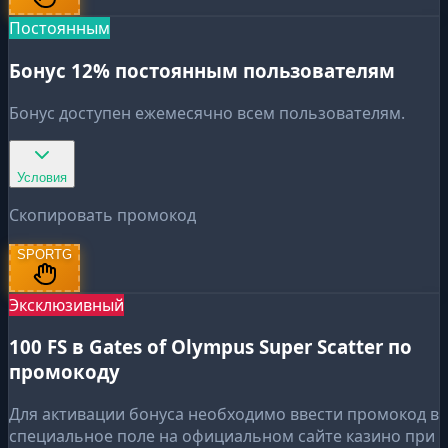
Постоянным
Бонус 12% постоянным пользователям
Бонус доступен ежемесячно всем пользователям.
Действует до
Условия
Бессрочный
Скопировать промокод
SPORTG
Эксклюзивный
100 FS в Gates of Olympus Super Scatter по
промокоду
Для активации бонуса необходимо ввести промокод в
специальное поле на официальном сайте казино при