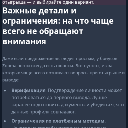
отыгрыша — и выбирайте один вариант.
Важные детали и
ограничения: на что чаще
всего не обращают
внимания
Даже если предложение выглядит простым, у бонусов
Zooma почти всегда есть нюансы. Вот пункты, из-за
которых чаще всего возникают вопросы при отыгрыше и
выводе:
Верификация
. Подтверждение личности может
потребоваться до первого вывода. Лучше
заранее подготовить документы и убедиться, что
данные профиля совпадают.
Ограничения по платёжным методам
.
Некоторые способы пополнения могут не