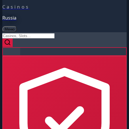
Casinos
Russia
Меню