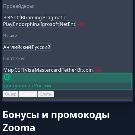
Провайдеры:
BetSoft
BGaming
Pragmatic
Play
Endorphina
Igrosoft
NetEnt
+
39
Языки:
Английский
Русский
Платежи:
Мир
СБП
Visa
Mastercard
Tether
Bitcoin
+
9
Доступно из России
Обзор
Бонусы
Слоты
Бонусы и промокоды
Zooma