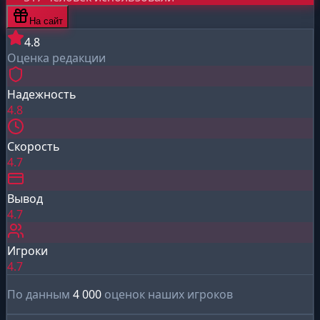
На сайт
4.8
Оценка редакции
Надежность
4.8
Скорость
4.7
Вывод
4.7
Игроки
4.7
По данным
4 000
оценок наших игроков