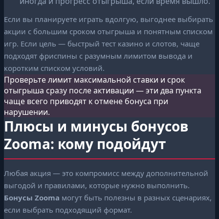
иногда и прогресс отыгрыша, если время вышло.
Если вы планируете играть вдолгую, выгоднее выбирать
акции с большим сроком отыгрыша и понятным списком
игр. Если цель — быстрый тест казино и слотов, чаще
подходят фриспины с разумным лимитом вывода и
коротким списком условий.
Проверьте лимит максимальной ставки и срок
отыгрыша сразу после активации — эти два пункта
чаще всего приводят к отмене бонуса при
нарушении.
Плюсы и минусы бонусов
Zooma: кому подойдут
Любая акция — это компромисс между дополнительной
выгодой и правилами, которые нужно выполнить.
Бонусы Zooma
могут быть полезны в разных сценариях,
если выбрать подходящий формат.