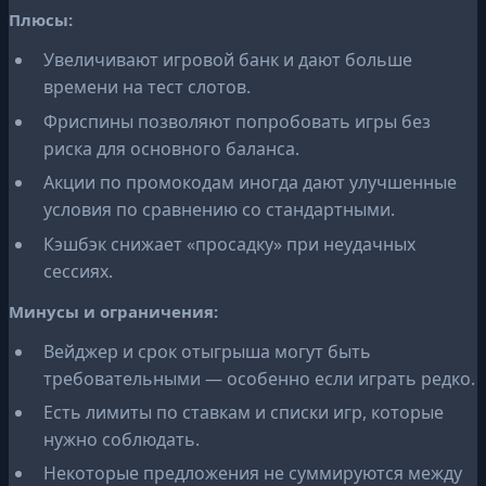
Плюсы:
Увеличивают игровой банк и дают больше
времени на тест слотов.
Фриспины позволяют попробовать игры без
риска для основного баланса.
Акции по промокодам иногда дают улучшенные
условия по сравнению со стандартными.
Кэшбэк снижает «просадку» при неудачных
сессиях.
Минусы и ограничения:
Вейджер и срок отыгрыша могут быть
требовательными — особенно если играть редко.
Есть лимиты по ставкам и списки игр, которые
нужно соблюдать.
Некоторые предложения не суммируются между