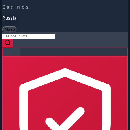
Casinos
Russia
Меню