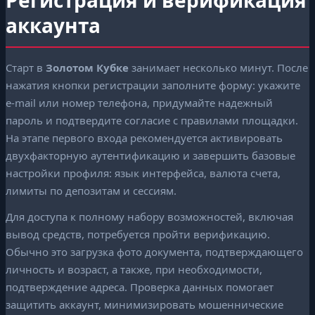
Регистрация и верификация
аккаунта
Старт в
Золотом Кубке
занимает несколько минут. После
нажатия кнопки регистрации заполните форму: укажите
e‑mail или номер телефона, придумайте надежный
пароль и подтвердите согласие с правилами площадки.
На этапе первого входа рекомендуется активировать
двухфакторную аутентификацию и завершить базовые
настройки профиля: язык интерфейса, валюта счета,
лимиты по депозитам и сессиям.
Для доступа к полному набору возможностей, включая
вывод средств, потребуется пройти верификацию.
Обычно это загрузка фото документа, подтверждающего
личность и возраст, а также, при необходимости,
подтверждение адреса. Проверка данных помогает
защитить аккаунт, минимизировать мошеннические