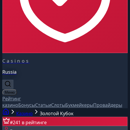
Casinos
Russia
Меню
Рейтинг
казино
Бонусы
Статьи
Слоты
Букмейкеры
Провайдеры
Казино
Золотой Кубок
#
241
в рейтинге