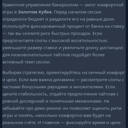
Грамотное управление банкроллом — залог комфортной
игры в
Золотом Кубке
. Перед началом сессии
определите бюджет и разделите его на равные доли.
Используйте фиксированный процент от банка на ставку
— так вы снизите риск быстрых просадок. Если
предпочитаете слоты с высокой волатильностью,
уменьшите размер ставки и увеличьте длину дистанции;
для низковолатильных тайтлов подойдёт более
активный темп сессии.
Выбирая стратегию, ориентируйтесь на личный комфорт
и цели. Если вам важна динамика — рассмотрите слоты с
частыми бонусными раундами и множителями. Если
цените стабильность, отдайте предпочтение тайтлам с
ровной дисперсией и понятными механиками. Не
забывайте про демо‑режим: он позволяет оценить ритм
игры и понять, насколько комфортно вам будет на
реальном счёте. И главное — фиксируйте время и цели