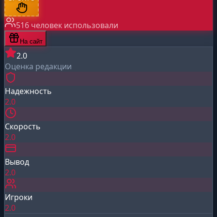
516
человек использовали
На сайт
2.0
Оценка редакции
Надежность
2.0
Скорость
2.0
Вывод
2.0
Игроки
2.0