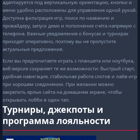
адаптируется под вертикальную ориентацию, кнопки и
меню удобно расположены для управления одной рукой.
Доступна фильтрация игр, поиск по названию и
провайдеру, запуск демо и пополнение счёта напрямую с
телефона. Важные уведомления о бонусах и турнирах
приходят оперативно, поэтому вы не пропустите
актуальные предложения.
Если вы предпочитаете играть с планшета или ноутбука,
веб‑версия сохраняет те же возможности: быстрый старт,
удобная навигация, стабильная работа слотов и лайв‑игр
при хорошем соединении. При желании можно
закрепить ярлык сайта на домашнем экране, чтобы
открывать лобби в один тап.
Турниры, джекпоты и
программа лояльности