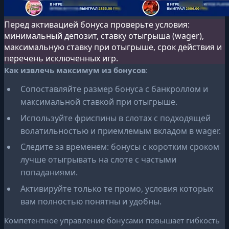
Перед активацией бонуса проверьте условия:
минимальный депозит, ставку отыгрыша (wager),
максимальную ставку при отыгрыше, срок действия и
перечень исключенных игр.
Как извлечь максимум из бонусов
:
Сопоставляйте размер бонуса с банкроллом и
максимальной ставкой при отыгрыше.
Используйте фриспины в слотах с подходящей
волатильностью и приемлемым вкладом в wager.
Следите за временем: бонусы с коротким сроком
лучше отыгрывать на слоте с частыми
попаданиями.
Активируйте только те промо, условия которых
вам полностью понятны и удобны.
Компетентное управление бонусами повышает гибкость