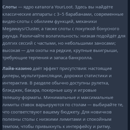
Слоты
— ядро каталога YourLoot. Здесь вы найдёте
классические аппараты с 3–5 барабанами, современные
видео‑слоты с обилием функций, механики
Megaways/Cluster, а также слоты с покупкой бонусного
раунда. Различайте волатильность: низкая подойдёт для
долгих сессий с частыми, но небольшими заносами;
высокая — для охоты на редкие, крупные выигрыши,
требующие терпения и запаса банкролла.
Лайв‑казино
даёт эффект присутствия: настоящие
дилеры, мультитрансляции, дорожки статистики и
интерактив. В разделе обычно доступны рулетка,
блэкджек, бакара, покерные шоу и игровые
телешоу‑форматы. Минимальные и максимальные
лимиты ставок варьируются по столам — выбирайте те,
что соответствуют вашему бюджету. Для новичков
полезны столы с низкими лимитами и спокойным
темпом, чтобы привыкнуть к интерфейсу и ритму.