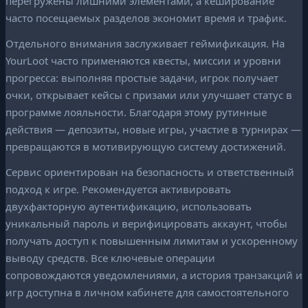
перегружены лишними элементами, а кеширование
часто посещаемых разделов экономит время и трафик.
Отдельного внимания заслуживает геймификация. На
YourLoot часто применяются квесты, миссии и уровни
прогресса: выполняя простые задачи, игрок получает
очки, открывает кейсы с призами или улучшает статус в
программе лояльности. Благодаря этому рутинные
действия — депозиты, новые игры, участие в турнирах —
превращаются в мотивирующую систему достижений.
Сервис ориентирован на безопасность и ответственный
подход к игре. Рекомендуется активировать
двухфакторную аутентификацию, использовать
уникальный пароль и верифицировать аккаунт, чтобы
получать доступ к повышенным лимитам и ускоренному
выводу средств. Все ключевые операции
сопровождаются уведомлениями, а история транзакций и
игр доступна в личном кабинете для самостоятельного