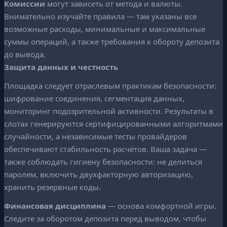
Комиссии
могут зависеть от метода и валюты.
Внимательно изучайте правила — там указаны все
возможные расходы, минимальные и максимальные
суммы операций, а также требования к обороту депозита
до вывода.
Защита данных и честность
Площадка следует отраслевым практикам безопасности:
шифрование соединения, сегментация данных,
мониторинг подозрительной активности. Результаты в
слотах генерируются сертифицированными алгоритмами
случайности, а независимые тесты провайдеров
обеспечивают стабильность расчётов. Ваша задача —
также соблюдать гигиену безопасности: не делиться
паролем, включить двухфакторную авторизацию,
хранить резервные коды.
Финансовая дисциплина
— основа комфортной игры.
Следите за оборотом депозита перед выводом, чтобы