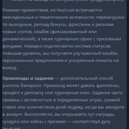
Помимо приветствия, на YourLoot встречаются
еженедельные и тематические активности: перезагрузки
по выходным, релоад‑бонусы, фриспины к релизам
новых слотов, кешбэк (фиксированный или
динамический), а также турнирные серии с призовыми
фондами. Нередко подключается система статусов:
повышая уровень, вы получаете улучшенный кешбэк,
персональные предложения и ускоренные лимиты на
вывод.
Промокоды и задания
— дополнительный способ
усилить банкролл. Промокод может давать фриспины,
процент к депозиту или турнирные очки. Задания часто
связаны с активностью в определённых играх, суммой
ставок или количеством дней подряд, когда вы заходите
в аккаунт. Выполняя их, вы открываете лут‑награды,
сундуки или кейсы с призами — соответствуя духу
YourLoot.