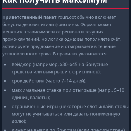
Приветственный пакет
YourLoot обычно включает
бонус на депозит и/или фриспины. Формат может
меняться в зависимости от региона и текущих
промо‑кампаний, но логика одна: вы пополняете счёт,
активируете предложение и отыгрываете в течение
установленного срока. В правилах указываются:
вейджер (например, x30–x45 на бонусные
средства или выигрыши с фриспинов);
срок действия (часто 7–14 дней);
максимальная ставка при отыгрыше (напр., 5–10
единиц валюты);
ограниченные игры (некоторые слоты/лайв‑столы
могут не учитываться или давать пониженную
долю);
лимит на вывод по бонусам (если предусмотрен).