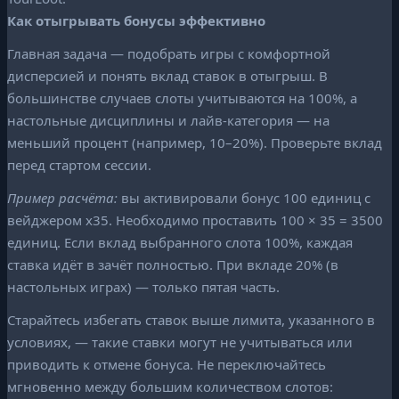
Как отыгрывать бонусы эффективно
Главная задача — подобрать игры с комфортной
дисперсией и понять вклад ставок в отыгрыш. В
большинстве случаев слоты учитываются на 100%, а
настольные дисциплины и лайв‑категория — на
меньший процент (например, 10–20%). Проверьте вклад
перед стартом сессии.
Пример расчёта:
вы активировали бонус 100 единиц с
вейджером x35. Необходимо проставить 100 × 35 = 3500
единиц. Если вклад выбранного слота 100%, каждая
ставка идёт в зачёт полностью. При вкладе 20% (в
настольных играх) — только пятая часть.
Старайтесь избегать ставок выше лимита, указанного в
условиях, — такие ставки могут не учитываться или
приводить к отмене бонуса. Не переключайтесь
мгновенно между большим количеством слотов: