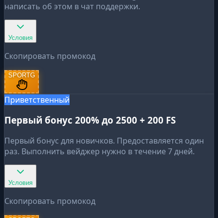
250
написать об этом в чат поддержки.
Вейджер
Условия
1
Скопировать промокод
Фриспины
SPORTG
50
Приветственный
Действует до
Первый бонус 200% до 2500 + 200 FS
2 дня
Первый бонус для новичков. Предоставляется один
раз. Выполнить вейджер нужно в течение 7 дней.
Макс. сумма
Условия
2500
Скопировать промокод
Мин. депозит