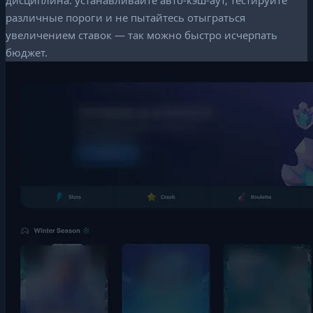
дисциплина: устанавливайте авто‑кэш‑аут, тестируйте
различные пороги и не пытайтесь отыграться
увеличением ставок — так можно быстро исчерпать
бюджет.