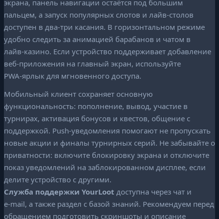
экрана, панель навигации остаётся под большим
пальцем, а запуск популярных слотов и лайв‑столов
доступен в два‑три касания. В горизонтальном режиме
удобно следить за анимацией барабанов и чатом в
лайв‑казино. Если устройство поддерживает добавление
веб‑приложения на главный экран, используйте
PWA‑ярлык для мгновенного доступа.
Мобильный клиент сохраняет основную
функциональность: пополнение, вывод, участие в
турнирах, активация бонусов и квестов, общение с
поддержкой. Push‑уведомления помогают не пропускать
новые акции и финалы турнирных серий. Не забывайте о
приватности: включите блокировку экрана и отключите
показ уведомлений на заблокированном дисплее, если
делите устройство с другими.
Служба поддержки YourLoot
доступна через чат и
e‑mail, а также раздел с базой знаний. Рекомендуем перед
обращением подготовить скриншоты и описание