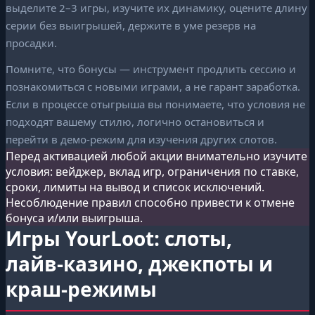
выделите 2–3 игры, изучите их динамику, оцените длину
серии без выигрышей, держите в уме резерв на
просадки.
Помните, что бонусы — инструмент продлить сессию и
познакомиться с новыми играми, а не гарант заработка.
Если в процессе отыгрыша вы понимаете, что условия не
подходят вашему стилю, логично остановиться и
перейти в демо‑режим для изучения других слотов.
Перед активацией любой акции внимательно изучите
условия: вейджер, вклад игр, ограничения по ставке,
сроки, лимиты на вывод и список исключений.
Несоблюдение правил способно привести к отмене
бонуса и/или выигрыша.
Игры YourLoot: слоты,
лайв‑казино, джекпоты и
краш‑режимы