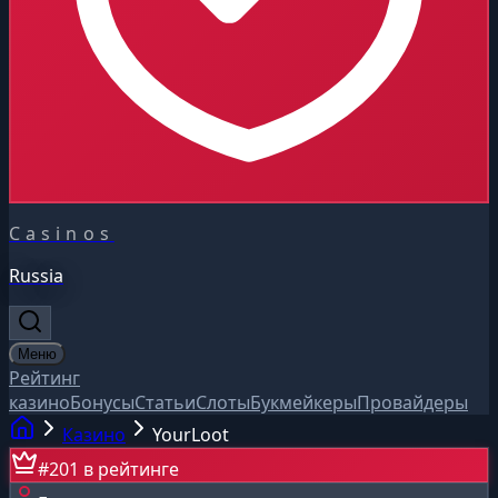
Casinos
Russia
Меню
Рейтинг
казино
Бонусы
Статьи
Слоты
Букмейкеры
Провайдеры
Казино
YourLoot
#
201
в рейтинге