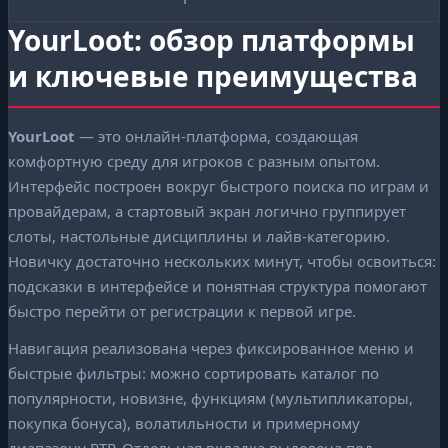
YourLoot: обзор платформы
и ключевые преимущества
YourLoot
— это онлайн‑платформа, создающая
комфортную среду для игроков с разным опытом.
Интерфейс построен вокруг быстрого поиска по играм и
провайдерам, а стартовый экран логично группирует
слоты, настольные дисциплины и лайв‑категорию.
Новичку достаточно нескольких минут, чтобы освоиться:
подсказки в интерфейсе и понятная структура помогают
быстро перейти от регистрации к первой игре.
Навигация реализована через фиксированное меню и
быстрые фильтры: можно сортировать каталог по
популярности, новизне, функциям (мультипликаторы,
покупка бонуса), волатильности и примерному