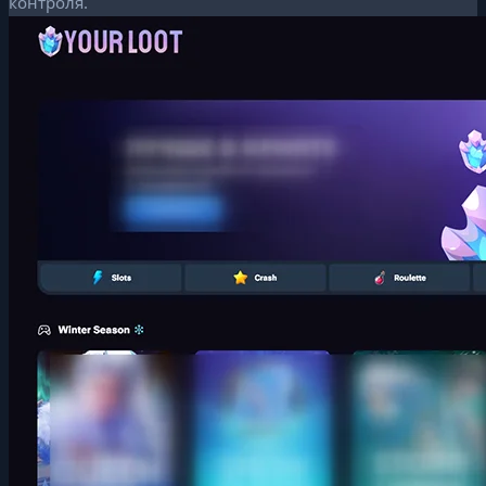
контроля.