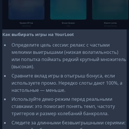
Как выбирать игры на YourLoot
Определите цель сессии: релакс с частыми
мелкими выигрышами (низкая волатильность)
или попытка поймать редкий крупный множитель
(высокая).
Сравните вклад игры в отыгрыш бонуса, если
используете промо. Нередко слоты дают 100%, а
настольные — меньше.
Используйте демо‑режим перед реальными
ставками: это помогает понять темп, частоту
триггеров и размер колебаний банкролла.
Следите за длинными безвыигрышными сериями: