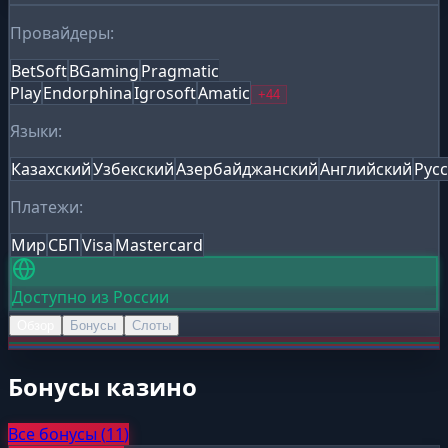
Провайдеры:
BetSoft
BGaming
Pragmatic
Play
Endorphina
Igrosoft
Amatic
+
44
Языки:
Казахский
Узбекский
Азербайджанский
Английский
Рус
Платежи:
Мир
СБП
Visa
Mastercard
Доступно из России
Обзор
Бонусы
Слоты
Бонусы казино
Все бонусы (
11
)