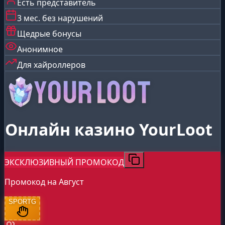
Есть представитель
3
мес. без нарушений
Щедрые бонусы
Анонимное
Для хайроллеров
Онлайн казино
YourLoot
ЭКСКЛЮЗИВНЫЙ ПРОМОКОД
Промокод на Август
SPORTG