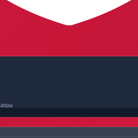
йдеры