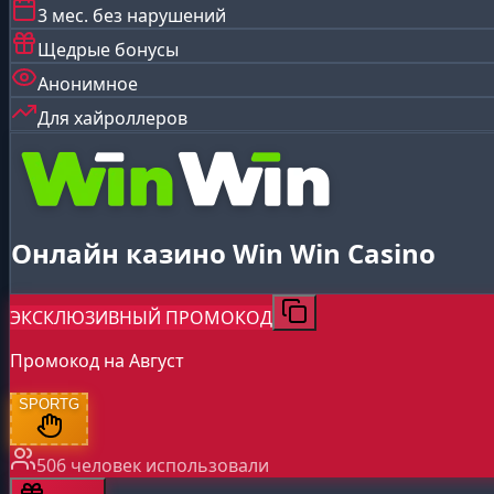
3
мес. без нарушений
Щедрые бонусы
Анонимное
Для хайроллеров
Онлайн казино
Win Win Casino
ЭКСКЛЮЗИВНЫЙ ПРОМОКОД
Промокод на Август
SPORTG
506
человек использовали