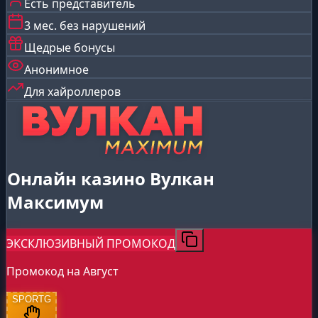
Есть представитель
3
мес. без нарушений
Щедрые бонусы
Анонимное
Для хайроллеров
Онлайн казино
Вулкан
Максимум
ЭКСКЛЮЗИВНЫЙ ПРОМОКОД
Промокод на Август
SPORTG