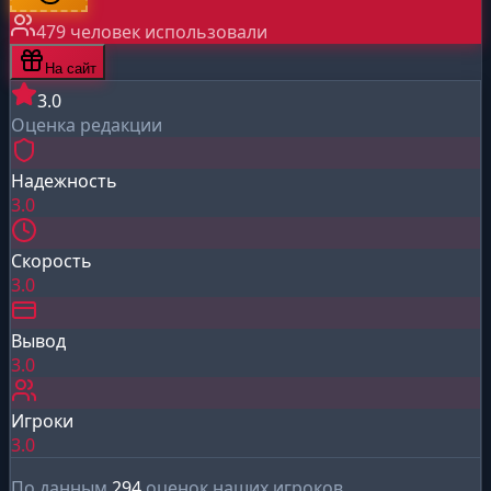
479
человек использовали
На сайт
3.0
Оценка редакции
Надежность
3.0
Скорость
3.0
Вывод
3.0
Игроки
3.0
По данным
294
оценок наших игроков