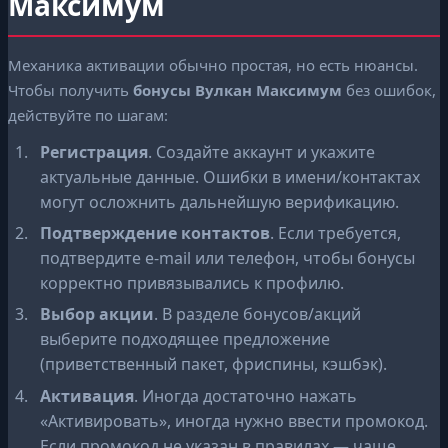
Максимум
Механика активации обычно простая, но есть нюансы.
Чтобы получить
бонусы Вулкан Максимум
без ошибок,
действуйте по шагам:
Регистрация
. Создайте аккаунт и укажите
актуальные данные. Ошибки в имени/контактах
могут осложнить дальнейшую верификацию.
Подтверждение контактов
. Если требуется,
подтвердите e-mail или телефон, чтобы бонусы
корректно привязывались к профилю.
Выбор акции
. В разделе бонусов/акций
выберите подходящее предложение
(приветственный пакет, фриспины, кэшбэк).
Активация
. Иногда достаточно нажать
«Активировать», иногда нужно ввести промокод.
Если промокод не указан в правилах — чаще