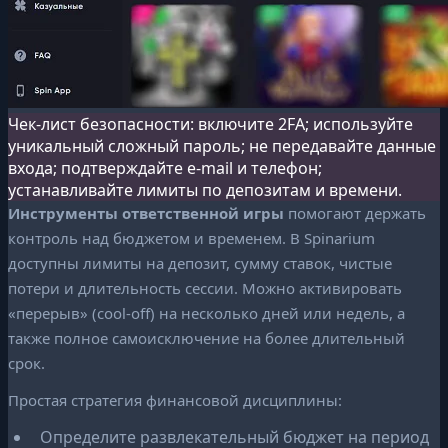
Чек‑лист безопасности: включите 2FA; используйте
уникальный сложный пароль; не передавайте данные
входа; подтверждайте e‑mail и телефон;
устанавливайте лимиты по депозитам и времени.
Инструменты ответственной игры
помогают держать
контроль над бюджетом и временем. В Spinarium
доступны лимиты на депозит, сумму ставок, чистые
потери и длительность сессии. Можно активировать
«перерыв» (cool‑off) на несколько дней или недель, а
также полное самоисключение на более длительный
срок.
Простая стратегия финансовой дисциплины:
Определите развлекательный бюджет на период