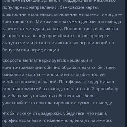
популярных направлений: банковские карты,
электронные кошельки, мгновенные платежи, иногда —
криптовалюты. Минимальная сумма депозита и вывода
зависит от метода и валюты. Пополнения зачисляются
мгновенно, а вывод производится после проверки
статуса счета и отсутствия активных ограничений по
бонусам или верификации.
Скорость выплат варьируется: кошельки и
крипто‑транзакции обычно обрабатываются быстрее,
банковские карты — дольше из‑за особенностей
межбанковских операций. Платформа не удерживает
скрытых комиссий за вывод, но платежный провайдер
или банк могут взимать собственные сборы —
учитывайте это при планировании суммы к выводу.
Чтобы исключить задержки, убедитесь, что имя в
профиле совпадает с именем владельца платежного