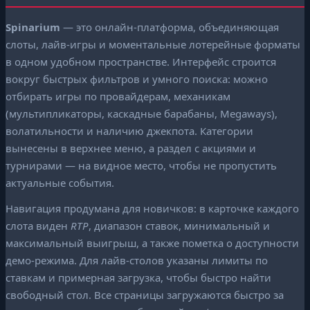
Spinarium
— это онлайн‑платформа, объединяющая
слоты, лайв‑игры и моментальные лотерейные форматы
в одном удобном пространстве. Интерфейс строится
вокруг быстрых фильтров и умного поиска: можно
отбирать игры по провайдерам, механикам
(мультипликаторы, каскадные барабаны, Megaways),
волатильности и наличию джекпота. Категории
вынесены в верхнее меню, а раздел с акциями и
турнирами — на видное место, чтобы не пропустить
актуальные события.
Навигация продумана для новичков: в карточке каждого
слота виден
RTP
, диапазон ставок, минимальный и
максимальный выигрыш, а также пометка о доступности
демо‑режима. Для лайв‑столов указаны лимиты по
ставкам и примерная загрузка, чтобы быстро найти
свободный стол. Все страницы загружаются быстро за