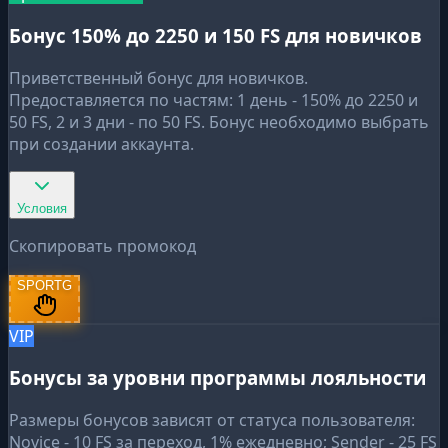
Вейджер
Бонус 150% до 2250 и 150 FS для новичков
35
Приветственный бонус для новичков.
Фриспины
Предоставляется по частям: 1 день - 150% до 2250 и
200
50 FS, 2 и 3 дни - по 50 FS. Бонус необходимо выбрать
при создании аккаунта.
Макс. сумма
Условия
2250
Скопировать промокод
Мин. депозит
SPORTG
4
VIP
Вейджер
Бонусы за уровни программы лояльности
35
Размеры бонусов зависят от статуса пользователя:
Фриспины
Novice - 10 FS за переход, 1% ежедневно; Sender - 25 FS