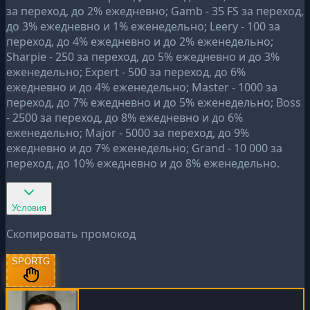
150
за переход, до 2% ежедневно; Gamb - 35 FS за переход,
до 3% ежедневно и 1% еженедельно; Leery - 100 за
переход, до 4% ежедневно и до 2% еженедельно;
Sharpie - 250 за переход, до 5% ежедневно и до 3%
еженедельно; Expert - 500 за переход, до 6%
ежедневно и до 4% еженедельно; Master - 1000 за
переход, до 7% ежедневно и до 5% еженедельно; Boss
- 2500 за переход, до 8% ежедневно и до 6%
еженедельно; Major - 5000 за переход, до 9%
ежедневно и до 7% еженедельно; Grand - 10 000 за
переход, до 10% ежедневно и до 8% еженедельно.
Действует до
Условия
Бессрочный
Скопировать промокод
SPORTG