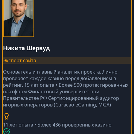
Никита Шервуд
Эксперт сайта
Основатель и главный аналитик проекта. Лично
проверяет каждое казино перед добавлением в
рейтинг. 15 лет опыта • Более 500 протестированных
платформ Финансовый университет при
Правительстве РФ Сертифицированный аудитор
игорных операторов (Curacao eGaming, MGA)
11 лет опыта • Более 436 проверенных казино