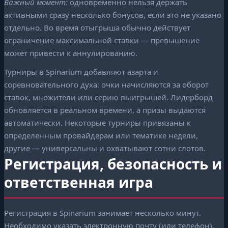
Важный момент:
одновременно нельзя держать
активными сразу несколько бонусов, если это не указано
отдельно. Во время отыгрыша обычно действует
ограничение максимальной ставки — превышение
может привести к аннулированию.
Турниры в Spinarium добавляют азарта и
соревновательного духа: очки начисляются за оборот
ставок, множители или серию выигрышей. Лидерборд
обновляется в реальном времени, а призы выдаются
автоматически. Некоторые турниры привязаны к
определенным провайдерам или тематике недели,
другие — универсальны и охватывают сотни слотов.
Регистрация, безопасность и
ответственная игра
Регистрация в Spinarium занимает несколько минут.
Необходимо указать электронную почту (или телефон),