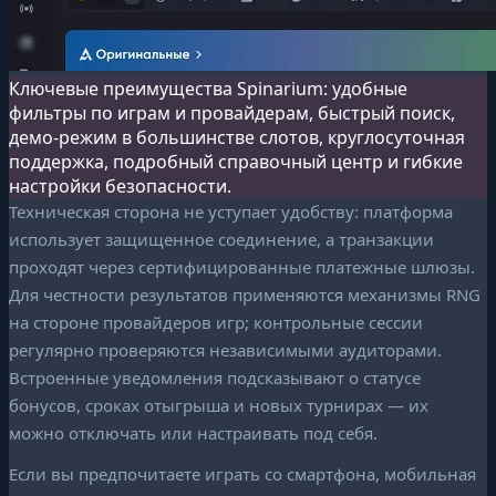
Ключевые преимущества Spinarium: удобные
фильтры по играм и провайдерам, быстрый поиск,
демо‑режим в большинстве слотов, круглосуточная
поддержка, подробный справочный центр и гибкие
настройки безопасности.
Техническая сторона не уступает удобству: платформа
использует защищенное соединение, а транзакции
проходят через сертифицированные платежные шлюзы.
Для честности результатов применяются механизмы RNG
на стороне провайдеров игр; контрольные сессии
регулярно проверяются независимыми аудиторами.
Встроенные уведомления подсказывают о статусе
бонусов, сроках отыгрыша и новых турнирах — их
можно отключать или настраивать под себя.
Если вы предпочитаете играть со смартфона, мобильная