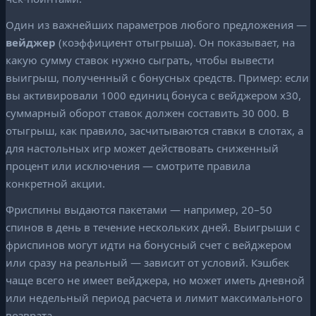
Один из важнейших параметров любого предложения —
вейджер
(коэффициент отыгрыша). Он показывает, на
какую сумму ставок нужно сыграть, чтобы вывести
выигрыш, полученный с бонусных средств. Пример: если
вы активировали 1000 единиц бонуса с вейджером x30,
суммарный оборот ставок должен составить 30 000. В
отыгрыш, как правило, засчитываются ставки в слотах, а
для настольных игр может действовать сниженный
процент или исключения — смотрите правила
конкретной акции.
Фриспины выдаются пакетами — например, 20–50
спинов в день в течение нескольких дней. Выигрыши с
фриспинов могут идти на бонусный счет с вейджером
или сразу на реальный — зависит от условий. Кэшбек
чаще всего не имеет вейджера, но может иметь дневной
или недельный период расчета и лимит максимального
возврата.