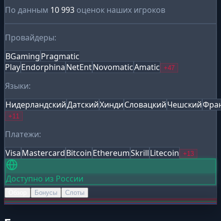
По данным
10 993
оценок наших игроков
Провайдеры:
BGaming
Pragmatic
Play
Endorphina
NetEnt
Novomatic
Amatic
+
47
Языки:
Нидерландский
Датский
Хинди
Словацкий
Чешский
Фра
+
11
Платежи:
Visa
Mastercard
Bitcoin
Ethereum
Skrill
Litecoin
+
13
Доступно из России
Обзор
Бонусы
Слоты