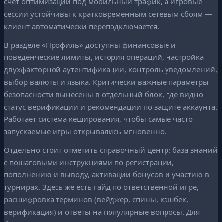
счет оптимизации под мобильный трафик, а игровые
сессии устойчивы к кратковременным сетевым сбоям —
клиент автоматически переподключается.
В разделе «Профиль» доступны финансовые и
поведенческие лимиты, история операций, настройка
двухфакторной аутентификации, контроль уведомлений,
выбор валюты и языка. Критически важные параметры
безопасности вынесены в отдельный блок, где видно
статус верификации и рекомендации по защите аккаунта.
Работает система кеширования, чтобы самые часто
запускаемые игры открывались мгновенно.
Отдельно стоит отметить справочный центр: база знаний
с пошаговыми инструкциями по регистрации,
пополнению и выводу, активации бонусов и участию в
турнирах. Здесь же есть гайд по ответственной игре,
расшифровка терминов (вейджер, спины, кэшбек,
верификация) и ответы на популярные вопросы. Для