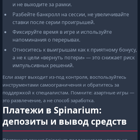
и не выходите за рамки.
Разбейте банкролл на сессии, не увеличивайте
ставки после серии проигрышей.
Фиксируйте время в игре и используйте
напоминания о перерывах.
Относитесь к выигрышам как к приятному бонусу,
а не к цели «вернуть потери» — это снижает риск
импульсивных решений.
Если азарт выходит из‑под контроля, воспользуйтесь
инструментами самоограничения и обратитесь за
поддержкой к специалистам. Помните: азартные игры —
это развлечение, а не способ заработка.
Платежи в Spinarium:
депозиты и вывод средств
Платежная секция Spinarium поддерживает несколько