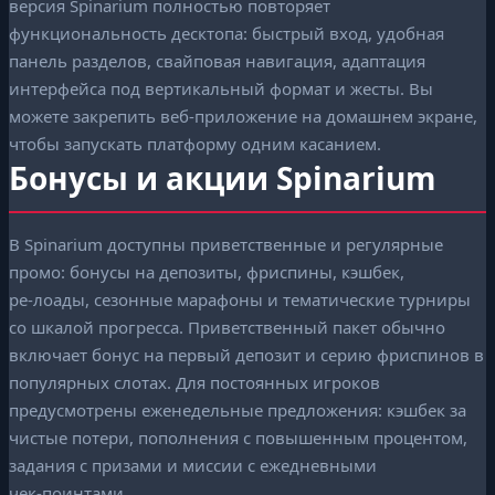
версия Spinarium полностью повторяет
функциональность десктопа: быстрый вход, удобная
панель разделов, свайповая навигация, адаптация
интерфейса под вертикальный формат и жесты. Вы
можете закрепить веб‑приложение на домашнем экране,
чтобы запускать платформу одним касанием.
Бонусы и акции Spinarium
В Spinarium доступны приветственные и регулярные
промо: бонусы на депозиты, фриспины, кэшбек,
ре‑лоады, сезонные марафоны и тематические турниры
со шкалой прогресса. Приветственный пакет обычно
включает бонус на первый депозит и серию фриспинов в
популярных слотах. Для постоянных игроков
предусмотрены еженедельные предложения: кэшбек за
чистые потери, пополнения с повышенным процентом,
задания с призами и миссии с ежедневными
чек‑поинтами.