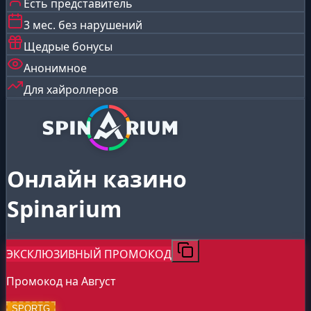
Есть представитель
3
мес. без нарушений
Щедрые бонусы
Анонимное
Для хайроллеров
Онлайн казино
Spinarium
ЭКСКЛЮЗИВНЫЙ ПРОМОКОД
Промокод на Август
SPORTG