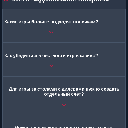
Какие игры больше подходят новичкам?
Можно начать с видеослотов из-за их простого и
Как убедиться в честности игр в казино?
понятного геймплея. Рулетка, блэкджек, баккара и
другие настольные дисциплины требуют понимания
специфических правил.
Оператор работает по лицензии, которая обязывает
Для игры за столами с дилерами нужно создать
его использовать только оригинальный софт
отдельный счет?
сертифицированных провайдеров.
Нет, используется основной баланс. На нем должны
Можно ли в казино изменить валюту счета,