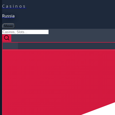
Casinos
Russia
Меню