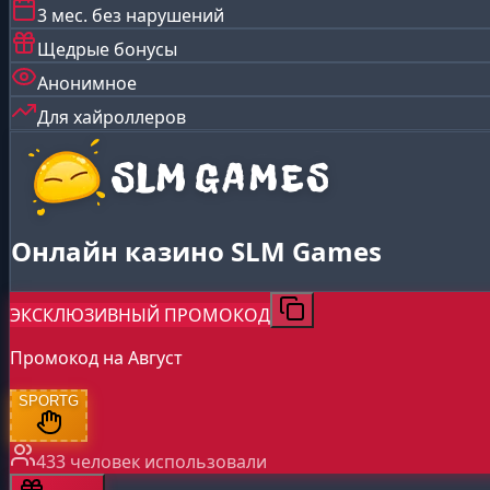
3
мес. без нарушений
Щедрые бонусы
Анонимное
Для хайроллеров
Онлайн казино
SLM Games
ЭКСКЛЮЗИВНЫЙ ПРОМОКОД
Промокод на Август
SPORTG
433
человек использовали