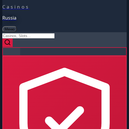
Casinos
Russia
Меню