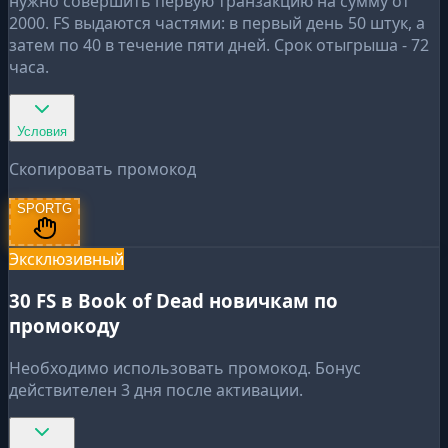
нужно совершить первую транзакцию на сумму от
Gates of Olympus
2000. FS выдаются частями: в первый день 50 штук, а
затем по 40 в течение пяти дней. Срок отыгрыша - 72
часа.
Макс. сумма
Условия
450000
Скопировать промокод
Мин. депозит
SPORTG
2000
Эксклюзивный
Вейджер
30 FS в Book of Dead новичкам по
50
промокоду
Фриспины
Необходимо использовать промокод. Бонус
250
действителен 3 дня после активации.
Мин. депозит