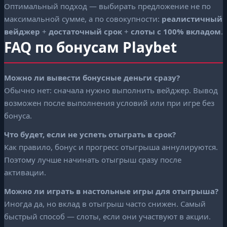
Оптимальный подход — выбирать предложение не по
максимальной сумме, а по совокупности:
реалистичный
вейджер
+
достаточный срок
+
слоты с 100% вкладом
.
FAQ по бонусам Playbet
Можно ли вывести бонусные деньги сразу?
Обычно нет: сначала нужно выполнить вейджер. Вывод
возможен после выполнения условий или при игре без
бонуса.
Что будет, если не успеть отыграть в срок?
Как правило, бонус и прогресс отыгрыша аннулируются.
Поэтому лучше начинать отыгрыш сразу после
активации.
Можно ли играть в настольные игры для отыгрыша?
Иногда да, но вклад в отыгрыш часто снижен. Самый
быстрый способ — слоты, если они участвуют в акции.