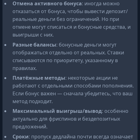
Отмена активного бонуса
: иногда можно
отказаться от бонуса, чтобы вывести депозит/
реальные деньги без ограничений. Но при
отмене могут списаться и бонусные средства, и
выигрыши с них.
Разные балансы
: бонусные деньги могут
отображаться отдельно от реальных. Ставки
списываются по приоритету, указанному в
правилах.
Платёжные методы
: некоторые акции не
работают с отдельными способами пополнения.
Если бонус важен — сначала убедитесь, что ваш
метод подходит.
Максимальный выигрыш/вывод
: особенно
актуально для фриспинов и бездепозитных
предложений.
Сроки
: пропуск дедлайна почти всегда означает