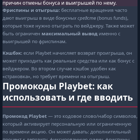
причин отмены бонуса и выигрышей по нему.
Фриспины и отыгрыш:
бесплатные вращения часто
дают выигрыш в виде
бонусных средств
(bonus funds),
которые тоже нужно отыграть по вейджеру. Также может
быть ограничен
максимальный вывод
именно с
выигрышей по фриспинам.
Кэшбэк:
если Playbet начисляет возврат проигрыша, он
может приходить как реальные средства или как бонус с
вейджером. Во втором случае кэшбэк удобен как
«страховка», но требует времени на отыгрыш.
Промокоды Playbet: как
использовать и где вводить
Промокод Playbet
— это кодовое слово/набор символов,
который активирует персональную или ограниченную
по времени акцию. Он может давать: дополнительный
процент к депозиту, фиксированную сумму, фриспины