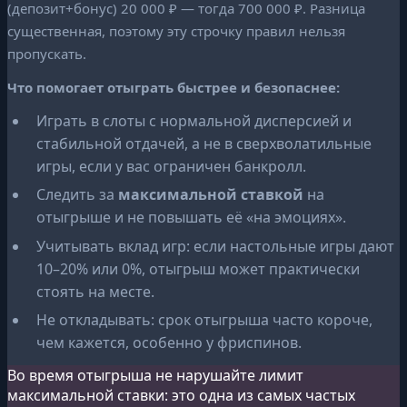
(депозит+бонус) 20 000 ₽ — тогда 700 000 ₽. Разница
существенная, поэтому эту строчку правил нельзя
пропускать.
Что помогает отыграть быстрее и безопаснее:
Играть в слоты с нормальной дисперсией и
стабильной отдачей, а не в сверхволатильные
игры, если у вас ограничен банкролл.
Следить за
максимальной ставкой
на
отыгрыше и не повышать её «на эмоциях».
Учитывать вклад игр: если настольные игры дают
10–20% или 0%, отыгрыш может практически
стоять на месте.
Не откладывать: срок отыгрыша часто короче,
чем кажется, особенно у фриспинов.
Во время отыгрыша не нарушайте лимит
максимальной ставки: это одна из самых частых