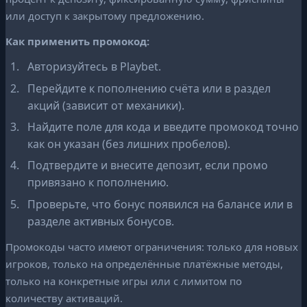
или доступ к закрытому предложению.
Как применить промокод:
Авторизуйтесь в Playbet.
Перейдите к пополнению счёта или в раздел
акций (зависит от механики).
Найдите поле для кода и введите промокод точно
как он указан (без лишних пробелов).
Подтвердите и внесите депозит, если промо
привязано к пополнению.
Проверьте, что бонус появился на балансе или в
разделе активных бонусов.
Промокоды часто имеют ограничения: только для новых
игроков, только на определённые платёжные методы,
только на конкретные игры или с лимитом по
количеству активаций.