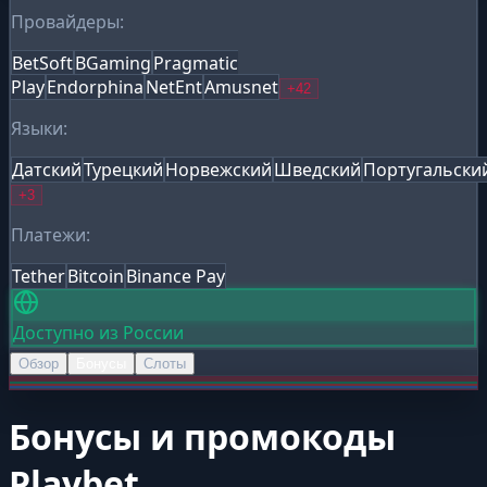
Провайдеры:
BetSoft
BGaming
Pragmatic
Play
Endorphina
NetEnt
Amusnet
+
42
Языки:
Датский
Турецкий
Норвежский
Шведский
Португальски
+
3
Платежи:
Tether
Bitcoin
Binance Pay
Доступно из России
Обзор
Бонусы
Слоты
Бонусы и промокоды
Playbet