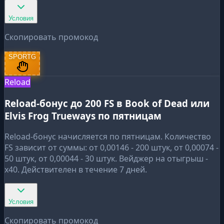
Вейджер
Условия
40
Скопировать промокод
Действует до
SPORTG
Бессрочный
Reload
день начисления
Reload-бонус до 200 FS в Book of Dead или
Среда
Elvis Frog Trueways по пятницам
Reload-бонус начисляется по пятницам. Количество
FS зависит от суммы: от 0,00146 - 200 штук, от 0,00074 -
50 штук, от 0,00044 - 30 штук. Вейджер на отыгрыш -
x40. Действителен в течение 7 дней.
Вейджер
Условия
40
Скопировать промокод