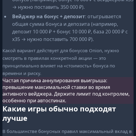
→ нужно поставить 350 000 ₽).
Вейджер на бонус + депозит
: отыгрывается
общая сумма бонуса и депозита (например,
депозит 10 000 ₽ + бонус 10 000 ₽, база 20 000 ₽ с
x35 → нужно поставить 700 000 ₽).
Какой вариант действует для бонусов Onion, нужно
смотреть в правилах конкретной акции — это
принципиально влияет на «стоимость» бонуса по
времени и риску.
Частая причина аннулирования выигрыша:
превышение максимальной ставки во время
активного вейджера. Держите лимит под контролем,
особенно при автоспинах.
Какие игры обычно подходят
лучше
В большинстве бонусных правил максимальный вклад в