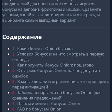
предложений для новых и постоянных игроков:
30
бонусы на депозит, фриспины и кэшбэк. Сравните
условия, узнайте, как активировать и отыграть, и
Действует до
выбирайте самый выгодный вариант.
Бессрочный
Содержание
1
.
Какие бонусы Onion бывают
2
.
Условия бонусов: на что смотреть в первую
очередь
3
.
Как получить бонусы Onion: пошагово
4
.
Отыгрыш бонусов Onion: как не допустить
ошибок
5
.
Важные детали и ограничения: что проверить
перед активацией
6
.
Таблица-шпаргалка по бонусам Onion (для
сравнения предложений)
7
.
Плюсы и минусы бонусов Onion
8
.
FAQ по бонусам Onion