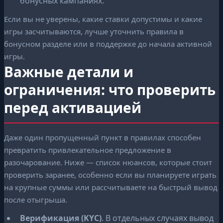
бонусных кампаниях.
Если вы не уверены, какие ставки допустимы и какие
игры засчитываются, лучше уточнить правила в
бонусном разделе или в поддержке до начала активной
игры.
Важные детали и
ограничения: что проверить
перед активацией
Даже один пропущенный пункт в правилах способен
превратить привлекательное предложение в
разочарование. Ниже — список нюансов, которые стоит
проверить заранее, особенно если вы планируете играть
на крупные суммы или рассчитываете на быстрый вывод
после отыгрыша.
Верификация (KYC)
. В отдельных случаях вывод