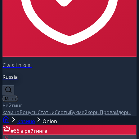
Casinos
Russia
Меню
Рейтинг
казино
Бонусы
Статьи
Слоты
Букмейкеры
Провайдеры
Казино
Onion
#
66
в рейтинге