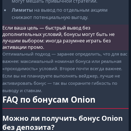
могут мешать привычной стратегии.
Лимиты
на вывод по отдельным акциям
снижают потенциальную выгоду.
Если ваша цель — быстрый вывод без
дополнительных условий, бонусы могут быть не
лучшим выбором: иногда разумнее играть без
активации промо.
Оптимальный подход — заранее определить, что для вас
важнее: максимальный номинал бонуса или реальная
«проходимость» условий. Второе почти всегда важнее.
Если вы не планируете выполнять вейджер, лучше не
активировать бонус — так вы сохраните гибкость по
выводу и ставкам.
FAQ по бонусам Onion
Можно ли получить бонус Onion
без депозита?