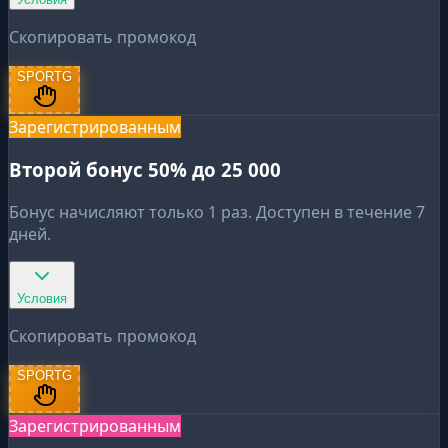
25000
Скопировать промокод
Мин. депозит
SPORTG
500
Зарегистрированным
Вейджер
Второй бонус 50% до 25 000
40
Бонус начисляют только 1 раз. Доступен в течение 7
Фриспины
дней.
100
Макс. сумма
Условия
25000
Скопировать промокод
Мин. депозит
SPORTG
500
Зарегистрированным
Вейджер