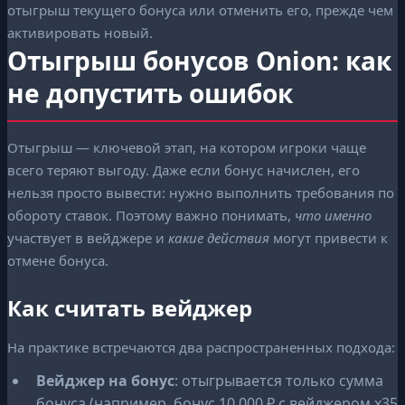
отыгрыш текущего бонуса или отменить его, прежде чем
активировать новый.
Отыгрыш бонусов Onion: как
не допустить ошибок
Отыгрыш — ключевой этап, на котором игроки чаще
всего теряют выгоду. Даже если бонус начислен, его
нельзя просто вывести: нужно выполнить требования по
обороту ставок. Поэтому важно понимать,
что именно
участвует в вейджере и
какие действия
могут привести к
отмене бонуса.
Как считать вейджер
На практике встречаются два распространенных подхода:
Вейджер на бонус
: отыгрывается только сумма
бонуса (например, бонус 10 000 ₽ с вейджером x35