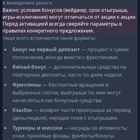
в выводимые деньги.
Важно: условия бонусов (вейджер, срок отыгрыша,
игры-исключения) могут отличаться от акции к акции.
Перед активацией всегда сверяйте параметры в
правилах конкретного предложения.
Чаще всего встречаются такие форматы:
Бонус на первый депозит
— процент к сумме
пополнения, иногда вместе с фриспинами.
Reload-бонус
— дополнительные средства на
повторные депозиты, часто по дням недели.
Фриспины
— бесплатные вращения в
выбранных слотах, выигрыши по ним могут
начисляться как бонусные средства.
Кэшбэк
— возврат части проигрыша за период
(день/неделя), нередко тоже с отыгрышем.
Турниры и миссии
— награды за активность:
очки, призовые фонды, фрибеты/бонусы.