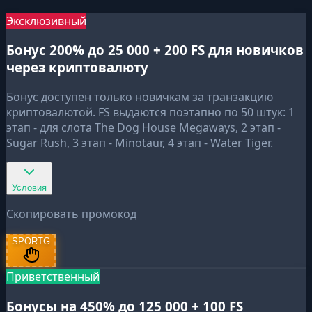
Эксклюзивный
Бонус 200% до 25 000 + 200 FS для новичков
через криптовалюту
Бонус доступен только новичкам за транзакцию
криптовалютой. FS выдаются поэтапно по 50 штук: 1
этап - для слота The Dog House Megaways, 2 этап -
Sugar Rush, 3 этап - Minotaur, 4 этап - Water Tiger.
Макс. сумма
Условия
25000
Скопировать промокод
Мин. депозит
SPORTG
1500
Приветственный
Вейджер
Бонусы на 450% до 125 000 + 100 FS