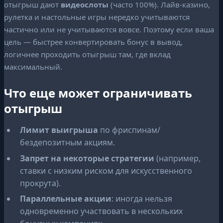
отыгрыш дают
видеослоты
(часто 100%). Лайв-казино,
рулетка и настольные игры нередко учитываются
частично или не учитываются вовсе. Поэтому если ваша
цель — быстрее конвертировать бонус в вывод,
логичнее проходить отыгрыш там, где вклад
максимальный.
Что еще может ограничивать
отыгрыш
Лимит выигрыша
по фриспинам/
бездепозитным акциям.
Запрет на некоторые стратегии
(например,
ставки с низким риском для искусственного
прокрута).
Параллельные акции
: иногда нельзя
одновременно участвовать в нескольких