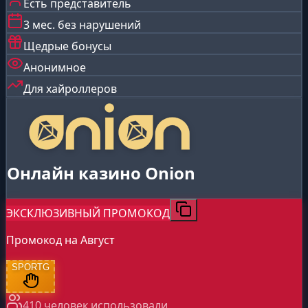
Есть представитель
3
мес. без нарушений
Щедрые бонусы
Анонимное
Для хайроллеров
Онлайн казино
Onion
ЭКСКЛЮЗИВНЫЙ ПРОМОКОД
Промокод на Август
SPORTG
410
человек использовали