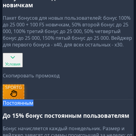
40
новичкам
Фриспины
Пакет бонусов для новых пользователей: бонус 100%
200
до 25 000 + 100 FS новичкам, 50% второй бонус до 25
000, 100% третий бонус до 25 000, 50% четвертый
бонус до 25 000, 150% пятый бонус до 25 000. Вейджер
для первого бонуса - х40, для всех остальных - х30.
Макс. сумма
Условия
125000
Скопировать промокод
Мин. депозит
SPORTG
500
Постоянным
Вейджер
До 15% бонус постоянным пользователям
40
Бонус начисляется каждый понедельник. Размер и
Фриспины
вейджер зависят от суммы проигрышей за неделю: от