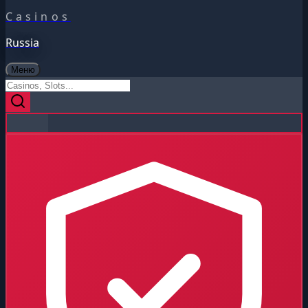
Casinos
Russia
Меню