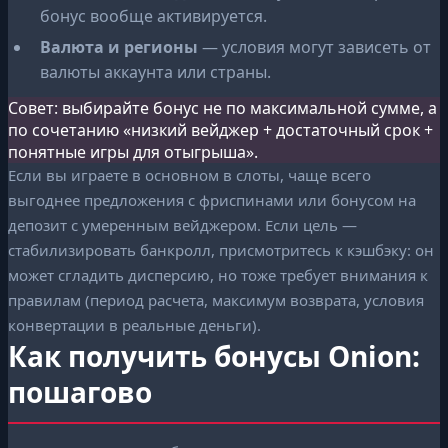
бонус вообще активируется.
Валюта и регионы
— условия могут зависеть от
валюты аккаунта или страны.
Совет: выбирайте бонус не по максимальной сумме, а
по сочетанию «низкий вейджер + достаточный срок +
понятные игры для отыгрыша».
Если вы играете в основном в слоты, чаще всего
выгоднее предложения с фриспинами или бонусом на
депозит с умеренным вейджером. Если цель —
стабилизировать банкролл, присмотритесь к кэшбэку: он
может сгладить дисперсию, но тоже требует внимания к
правилам (период расчета, максимум возврата, условия
конвертации в реальные деньги).
Как получить бонусы Onion:
пошагово