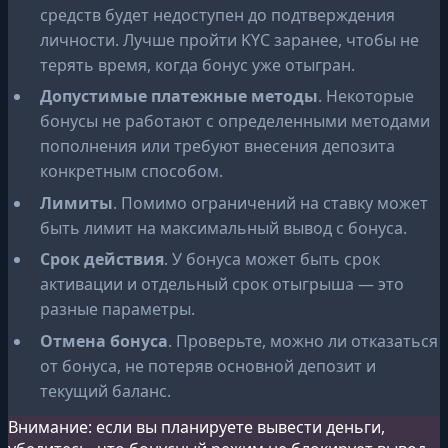
средств будет недоступен до подтверждения
личности. Лучше пройти KYC заранее, чтобы не
терять время, когда бонус уже отыгран.
Допустимые платежные методы
. Некоторые
бонусы не работают с определенными методами
пополнения или требуют внесения депозита
конкретным способом.
Лимиты
. Помимо ограничений на ставку может
быть лимит на максимальный вывод с бонуса.
Срок действия
. У бонуса может быть срок
активации и отдельный срок отыгрыша — это
разные параметры.
Отмена бонуса
. Проверьте, можно ли отказаться
от бонуса, не потеряв основной депозит и
текущий баланс.
Внимание: если вы планируете вывести деньги,